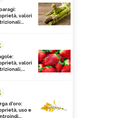
paragi:
oprietà, valori
rizionali...
2
agole:
oprietà, valori
rizionali,...
3
rga d'oro:
oprietà, uso e
ntroindi...