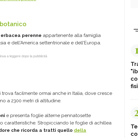
 botanico
a erbacea perenne
appartenente alla famiglia
Asia e dell'America settentrionale e dell'Europa.
nua a leggere dopo la pubblicità
Tr
"ib
co
fis
i trova facilmente ormai anche in Italia, dove cresce
no a 2300 metri di altitudine.
oni
e presenta foglie alterne pennatosette
 caratteristiche. Stropicciando le foglie di achillea
Te
dore che ricorda a tratti quello
della
co