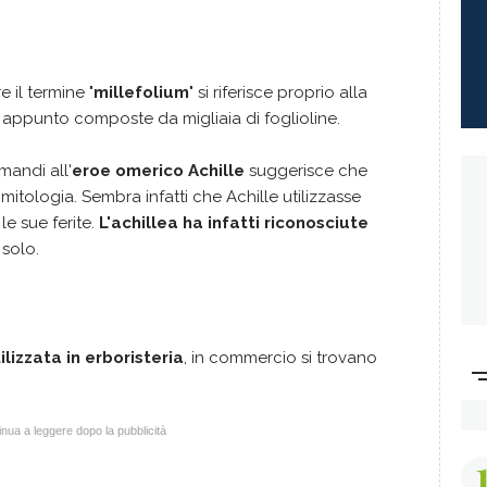
e il termine "
millefolium
" si riferisce proprio alla
appunto composte da migliaia di foglioline.
imandi all'
eroe omerico Achille
suggerisce che
 mitologia. Sembra infatti che Achille utilizzasse
le sue ferite.
L'achillea ha infatti riconosciute
solo.
ilizzata in erboristeria
, in commercio si trovano
nua a leggere dopo la pubblicità