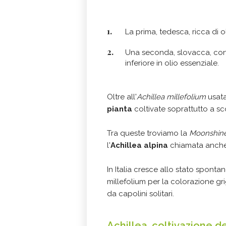
La prima, tedesca, ricca di o
Una seconda, slovacca, con 
inferiore in olio essenziale.
Oltre all'
Achillea millefolium
usata
pianta
coltivate soprattutto a 
Tra queste troviamo la
Moonshin
l'
Achillea alpina
chiamata anche "
In Italia cresce allo stato sponta
millefolium per la colorazione gr
da capolini solitari.
Achillea, coltivazione de