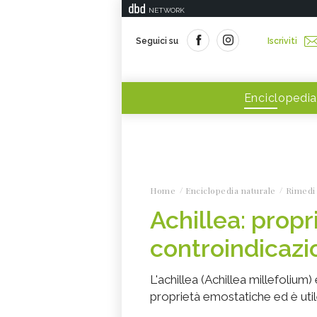
NETWORK
Seguici su
Iscriviti
Enciclopedia
Home
Enciclopedia naturale
Rimedi 
Achillea: propr
controindicazi
L'achillea (Achillea millefolium
proprietà emostatiche ed è uti