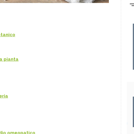
otanico
la pianta
eria
edio omeopatico