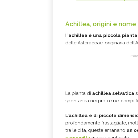
Achillea, origini e nome
L'
achillea è una piccola piant
delle Asteraceae, originaria dell'
Conti
La pianta di
achillea selvatica
s
spontanea nei prati e nei campi fi
L'achillea è di piccole dimensi
profondamente frastagliate, molto
tra le dita, queste emanano
un o
camomilla
ma più canforato.