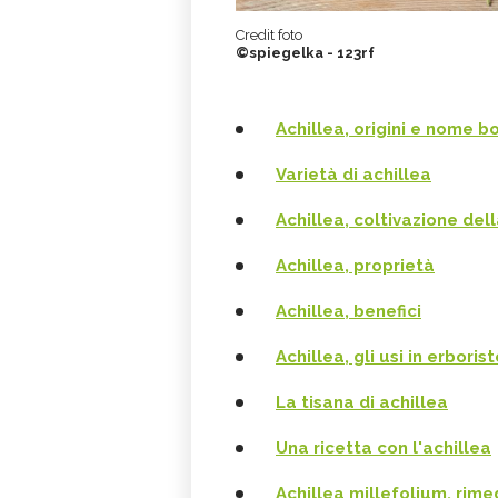
Credit foto
©spiegelka - 123rf
Achillea, origini e nome b
Varietà di achillea
Achillea, coltivazione del
Achillea, proprietà
Achillea, benefici
Achillea, gli usi in erborist
La tisana di achillea
Una ricetta con l'achillea
Achillea millefolium, rim