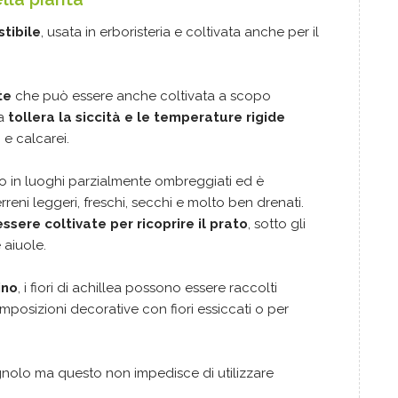
tibile
, usata in erboristeria e coltivata anche per il
nte
che può essere anche coltivata a scopo
ea
tollera la siccità e le temperature rigide
i e calcarei.
o in luoghi parzialmente ombreggiati ed è
terreni leggeri, freschi, secchi e molto ben drenati.
ssere coltivate per ricoprire il prato
, sotto gli
e aiuole.
ino
, i fiori di achillea possono essere raccolti
composizioni decorative con fiori essiccati o per
olo ma questo non impedisce di utilizzare