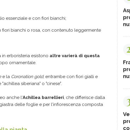
As
pr
lio essenziale e con fiori bianchi;
nut
fiori bianchi o rosa, con contenuto leggermente
 in erboristeria esistono
altre varierà di questa
Fr
scopo ornamentale.
pr
nut
e
e la
Coronation gold
, entrambe con fiori gialli e
achillea siberiana" o "cinese".
neo anche l'
Achillea barrellieri
, che differisce dalla
igiastra delle foglie e per l'infiorescenza composta
Ve
pr
co
lla pianta