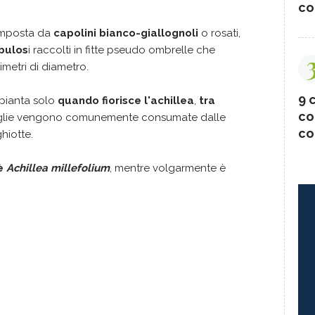
co
composta da
capolini bianco-giallognoli
o rosati,
tubulos
i raccolti in fitte pseudo ombrelle che
metri di diametro.
9 c
 pianta solo
quando fiorisce l'achillea
,
tra
co
foglie vengono comunemente consumate dalle
co
hiotte.
è
Achillea millefolium
, mentre volgarmente è