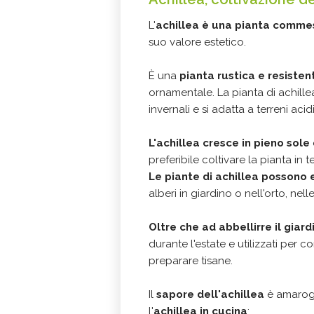
L'
achillea è una pianta commes
suo valore estetico.
È una
pianta rustica e resiste
ornamentale. La pianta di achill
invernali e si adatta a terreni acid
L'achillea cresce in pieno sole
preferibile coltivare la pianta in 
Le piante di achillea possono e
alberi in giardino o nell'orto, nell
Oltre che ad abbellirre il giard
durante l'estate e utilizzati per 
preparare tisane.
Il
sapore dell'achillea
è amarogn
l'
achillea in cucina
: