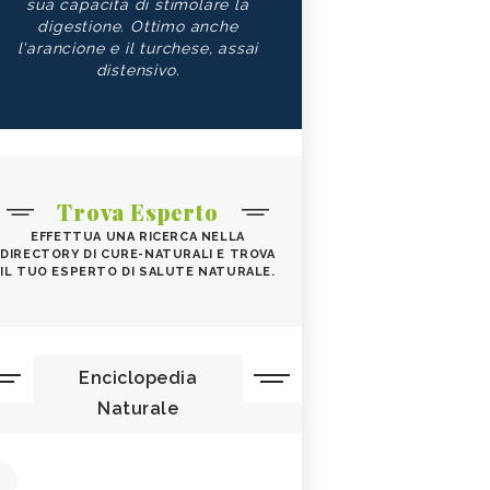
sua capacità di stimolare la
digestione. Ottimo anche
l'arancione e il turchese, assai
distensivo.
Trova Esperto
EFFETTUA UNA RICERCA NELLA
DIRECTORY DI CURE-NATURALI E TROVA
IL TUO ESPERTO DI SALUTE NATURALE.
Enciclopedia
Naturale
1