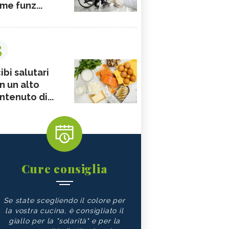
me funz...
3
ibi salutari
n un alto
ntenuto di...
Cure consiglia
Se state scegliendo il colore per
la vostra cucina, è consigliato il
giallo per la "solarità" e per la