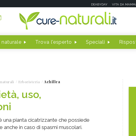
DEABYDAY
VITA DA MAMM
 naturale
Trova l'esperto
Speciali
Rispost
naturali
Erboristeria
Achillea
ietà, uso,
oni
) è una pianta cicatrizzante che possiede
le anche in caso di spasmi muscolari.