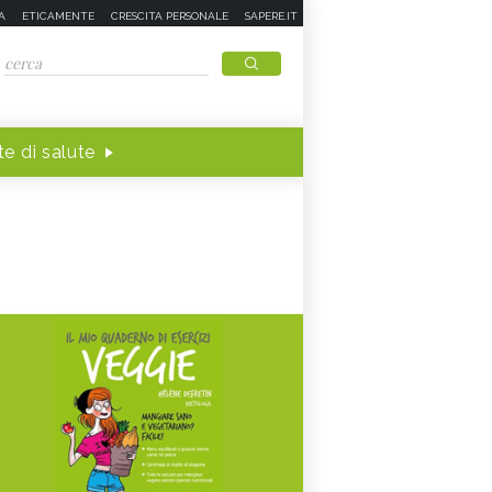
A
ETICAMENTE
CRESCITA PERSONALE
SAPERE.IT
e di salute