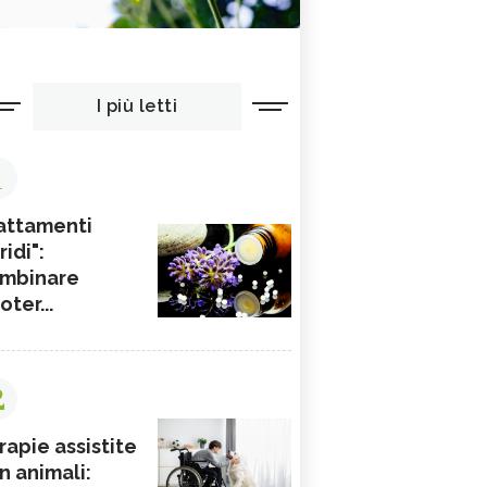
I più letti
1
attamenti
ridi":
mbinare
ioter...
2
rapie assistite
n animali: