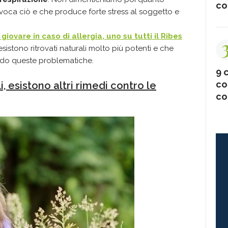
co
ovoca ciò e che produce forte stress al soggetto e
giovare in caso di allergia, uno su tutti il Ribes
stono ritrovati naturali molto più potenti e che
ndo queste problematiche.
9 c
co
, esistono altri rimedi contro le
co