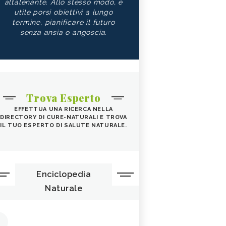
altalenante. Allo stesso modo, è
utile porsi obiettivi a lungo
termine, pianificare il futuro
senza ansia o angoscia.
Trova Esperto
EFFETTUA UNA RICERCA NELLA
DIRECTORY DI CURE-NATURALI E TROVA
IL TUO ESPERTO DI SALUTE NATURALE.
Enciclopedia
Naturale
1