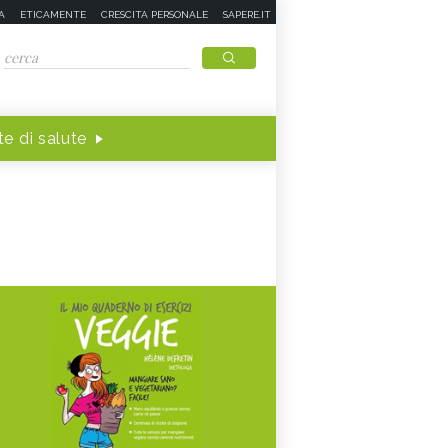
A
ETICAMENTE
CRESCITA PERSONALE
SAPERE.IT
e di salute