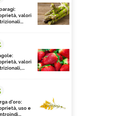
paragi:
oprietà, valori
rizionali...
2
agole:
oprietà, valori
rizionali,...
3
rga d'oro:
oprietà, uso e
ntroindi...