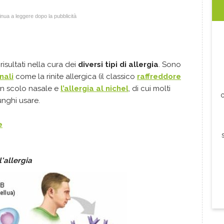
nua a leggere dopo la pubblicità
isultati nella cura dei
diversi tipi di allergia
. Sono
nali
come la rinite allergica (il classico
raffreddore
 con scolo nasale e
l’allergia al nichel
, di cui molti
c
unghi usare.
e
'allergia