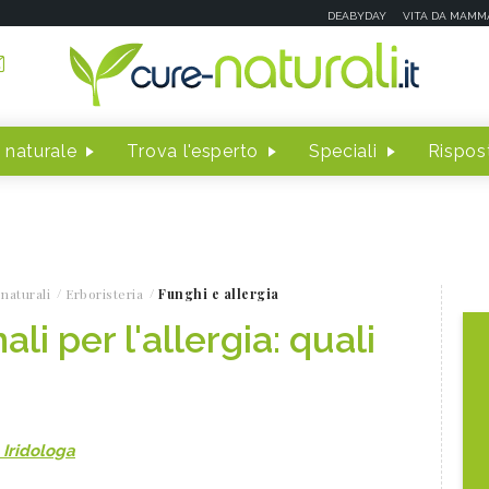
DEABYDAY
VITA DA MAMM
 naturale
Trova l'esperto
Speciali
Rispost
naturali
Erboristeria
Funghi e allergia
li per l'allergia: quali
 Iridologa