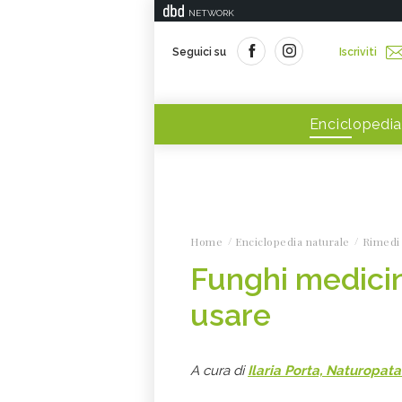
NETWORK
Seguici su
Iscriviti
Enciclopedia
Home
Enciclopedia naturale
Rimedi 
Funghi medicina
usare
A cura di
Ilaria Porta, Naturopata