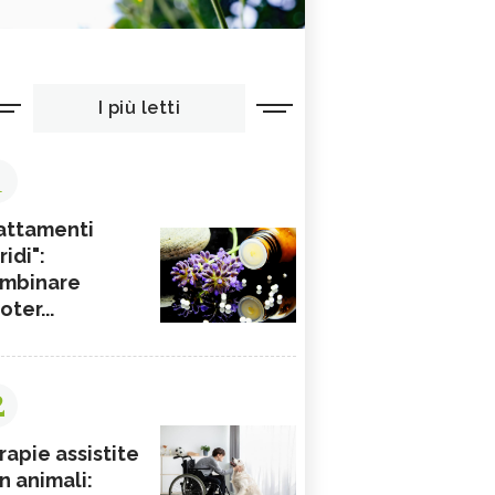
I più letti
1
attamenti
ridi":
mbinare
ioter...
2
rapie assistite
n animali: