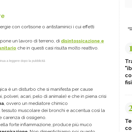
re
rgie con cortisone o antistaminici i cui effetti
pone un lavoro di terreno, di
disintossicazione e
unitario
che in questi casi risulta molto reattivo.
Tr
nua a leggere dopo la pubblicità
"ib
co
fis
gica è un disturbo che si manifesta per cause
ni, polveri, acari, pelo di animale) e che in piena crisi
na
, ovvero un mediatore chimico
l tessuto muscolare dei bronchi e accentua così la
 e carenza di ossigeno.
Te
 della forte infiammazione, produce più muco
co
respirazione
. Non dimentichiamo poi quanto