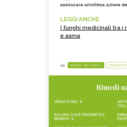
assicurare un’ottima azione de
LEGGI ANCHE
I funghi medicinali tra i 
e asma
da:
RIMEDI NATURALI
ERBORIST
Rimedi na
VERGA D'ORO
ARTIG
COLL
BACOPA, COS'È, PROPRIETÀ E
RABA
BENEFICI
PROPR