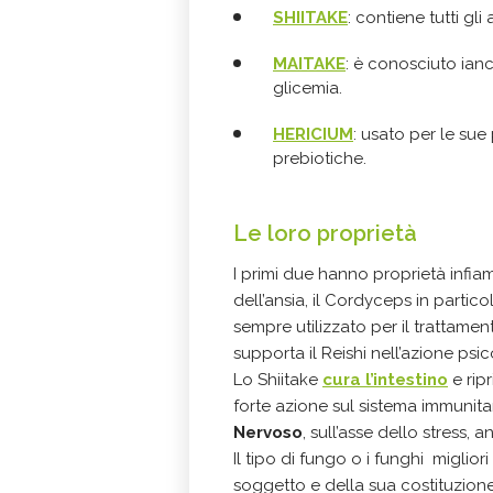
SHIITAKE
:
contiene tutti gli
MAITAKE
:
è c
onosciuto ianc
glicemia.
HERICIUM
: u
sato per le sue
prebiotiche.
Le loro proprietà
I primi due hanno proprietà infia
dell’ansia, il Cordyceps in partico
sempre utilizzato per il trattament
supporta il Reishi nell’azione ps
Lo Shiitake
cura l’intestino
e ripr
forte azione sul sistema immunita
Nervoso
, sull’asse dello stress,
Il tipo di fungo o i funghi miglio
soggetto e della sua costituzion