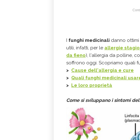
Conti
I
funghi medicinali
danno ottimi r
utili, infatti, per le
allergie
stagio
da fieno
), l'allergia da polline,
soffrono oggi. Scopriamo quali f
>
Cause dell'allergia e cure
>
Quali funghi medicinali usar
>
Le loro proprietà
Come si sviluppano i sintomi dell