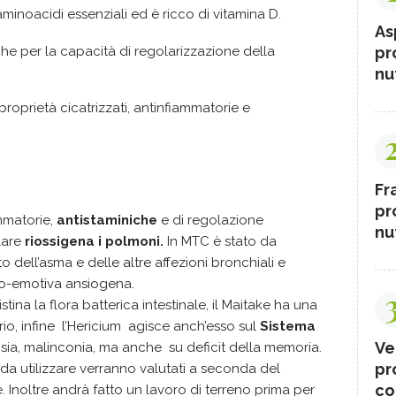
 aminoacidi essenziali ed è r
icco di vitamina D.
As
pr
he per la capacità di
regolarizzazione della
nut
 proprietà
cicatrizzati
, antinfiammatorie e
Fr
pr
mmatorie,
antistaminiche
e di regolazione
nut
lare
riossigena i polmoni.
In MTC è stato da
o dell’asma e delle altre affezioni bronchiali e
ico-emotiva ansiogena.
istina la flora batterica intestinale, il Maitake ha una
rio, infine l’Hericium agisce anch’esso sul
Sistema
Ve
 ansia, malinconia, ma anche su deficit della memoria.
pr
ri da utilizzare verranno valutati a seconda del
co
e.
Inoltre andrà fatto un lavoro di terreno prima per