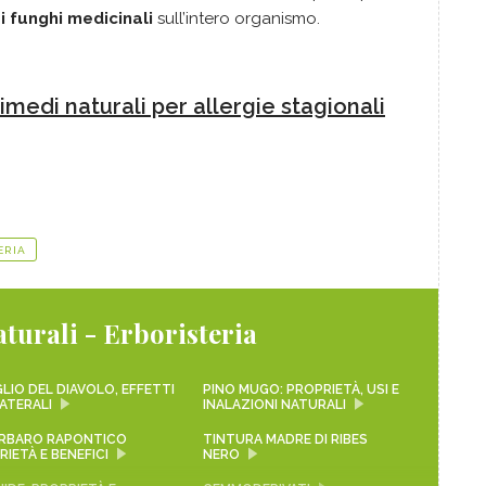
i funghi medicinali
sull’intero organismo.
rimedi naturali per a
llergie stagionali
ERIA
turali - Erboristeria
LIO DEL DIAVOLO, EFFETTI
PINO MUGO: PROPRIETÀ, USI E
ATERALI
INALAZIONI NATURALI
RBARO RAPONTICO
TINTURA MADRE DI RIBES
IETÀ E BENEFICI
NERO