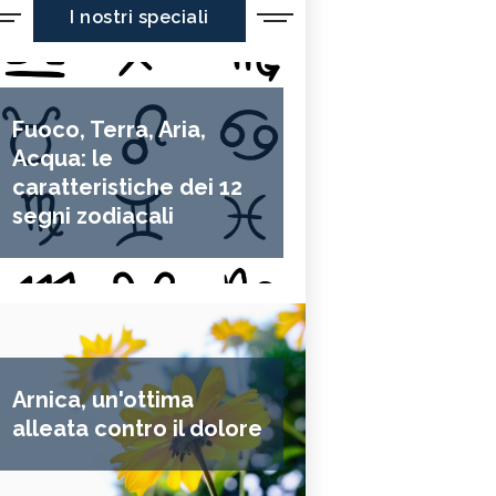
I nostri speciali
Fuoco, Terra, Aria,
Acqua: le
caratteristiche dei 12
segni zodiacali
Arnica, un'ottima
alleata contro il dolore