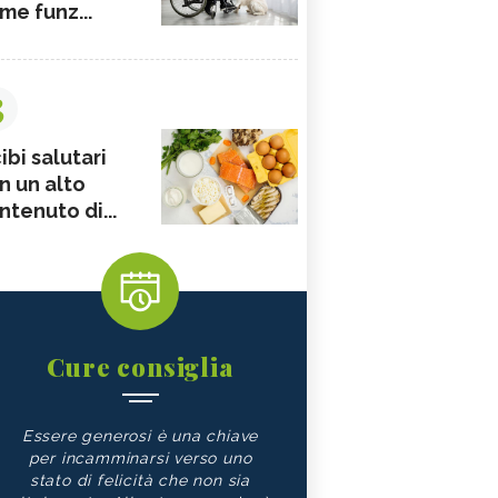
me funz...
3
ibi salutari
n un alto
ntenuto di...
Cure consiglia
Essere generosi è una chiave
per incamminarsi verso uno
stato di felicità che non sia