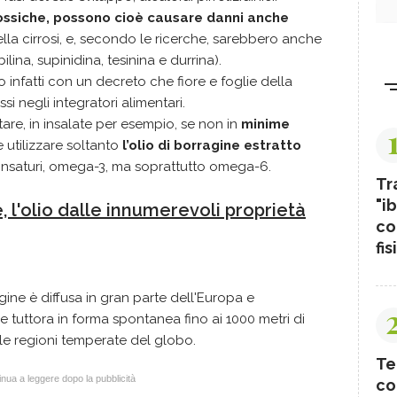
ssiche, possono cioè causare danni anche
della cirrosi, e, secondo le ricerche, sarebbero anche
lina, supinidina, tesinina e durrina).
ito infatti con un decreto che fiore e foglie della
 negli integratori alimentari.
tare, in insalate per esempio, se non in
minime
e utilizzare soltanto
l’olio di borragine estratto
polinsaturi, omega-3, ma soprattutto omega-6.
Tr
"ib
, l'olio dalle innumerevoli proprietà
co
fis
a
agine è diffusa in gran parte dell'Europa e
e tuttora in forma spontanea fino ai 1000 metri di
e le regioni temperate del globo.
Te
nua a leggere dopo la pubblicità
co