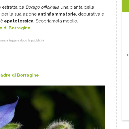
 estratta da
Borago officinalis
, una pianta della
a per la sua azione
antinfiammatorie
, depurativa e
chè
epatotossica
. Scopriamola meglio.
e di
Borragine
nua a leggere dopo la pubblicità
c
madre di
Borragine