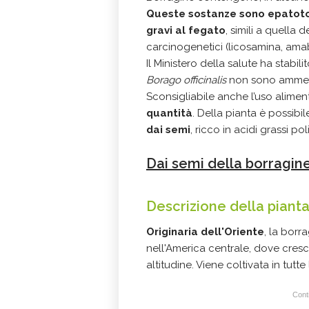
Queste sostanze sono epatoto
gravi al fegato
, simili a quella 
carcinogenetici (licosamina, amabi
Il Ministero della salute ha stabil
Borago officinalis
non sono ammessi
Sconsigliabile anche l’uso alimen
quantità
. Della pianta è possibil
dai semi
, ricco in acidi grassi 
Dai semi della borragine
Descrizione della piant
Originaria dell'Oriente
, la borr
nell'America centrale, dove cresc
altitudine. Viene coltivata in tutt
Conti