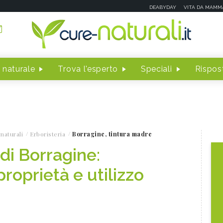
DEABYDAY
VITA DA MAMM
 naturale
Trova l'esperto
Speciali
Rispost
naturali
Erboristeria
Borragine, tintura madre
di Borragine:
roprietà e utilizzo