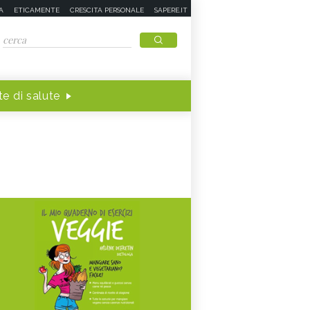
A
ETICAMENTE
CRESCITA PERSONALE
SAPERE.IT
e di salute