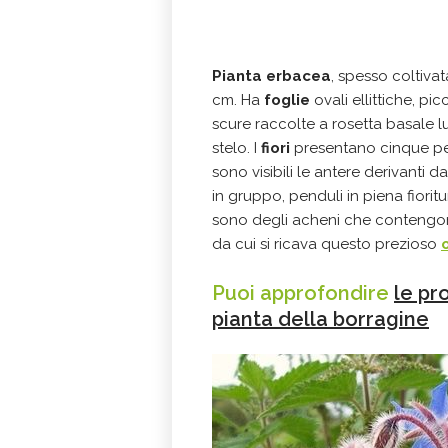
Pianta erbacea
, spesso coltiva
cm. Ha
foglie
ovali ellittiche, pi
scure raccolte a rosetta basale l
stelo. I
fiori
presentano cinque petal
sono visibili le antere derivanti da
in gruppo, penduli in piena fiorit
sono degli acheni che contengono 
da cui si ricava questo prezioso
Puoi approfondire
le pr
pianta della borragine