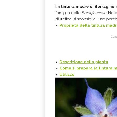
La
tintura madre di Borragine
è
famiglia delle
Boraginaceae
. Not
diuretica, si sconsiglia l'uso per
>
Proprietà della tintura madr
Conti
>
Descrizione della pianta
>
Come si prepara la tintura 
>
Utilizzo