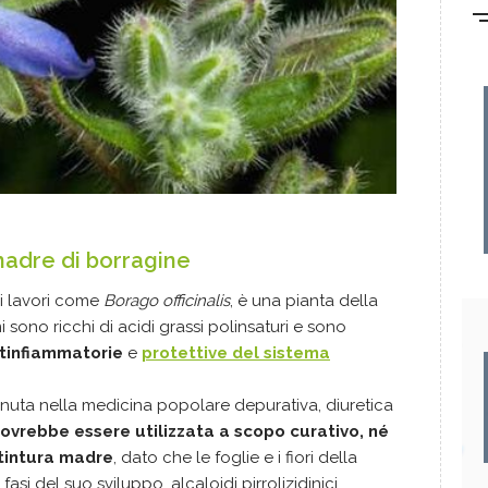
madre di borragine
ai lavori come
Borago officinalis
, è una pianta della
mi sono ricchi di acidi grassi polinsaturi e sono
tinfiammatorie
e
protettive del sistema
 ritenuta nella medicina popolare depurativa, diuretica
dovrebbe essere utilizzata a scopo curativo, né
tintura madre
, dato che le foglie e i fiori della
si del suo sviluppo, alcaloidi pirrolizidinici.