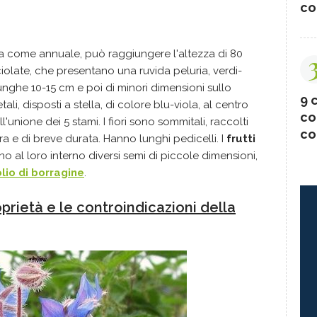
co
ta come annuale, può raggiungere l'altezza di 80
cciolate, che presentano una ruvida peluria, verdi-
unghe 10-15 cm e poi di minori dimensioni sullo
9 c
i, disposti a stella, di colore blu-viola, al centro
co
ll'unione dei 5 stami. I fiori sono sommitali, raccolti
co
ura e di breve durata. Hanno lunghi pedicelli. I
frutti
al loro interno diversi semi di piccole dimensioni,
olio di borragine
.
oprietà e le controindicazioni della