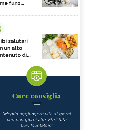
me funz...
3
ibi salutari
n un alto
ntenuto di...
Cure consiglia
"Meglio aggiungere vita ai giorni
che non giorni alla vita." Rita
Levi Montalcini