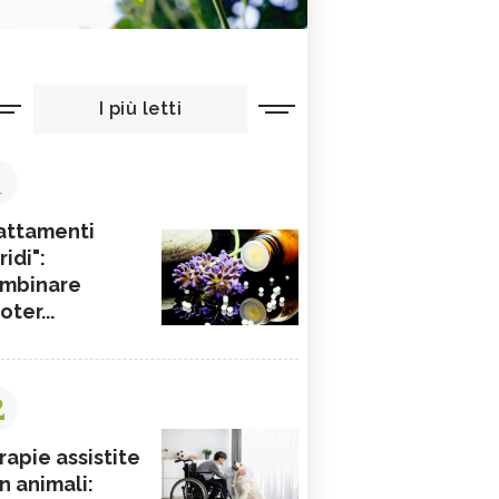
I più letti
1
attamenti
ridi":
mbinare
ioter...
2
rapie assistite
n animali: