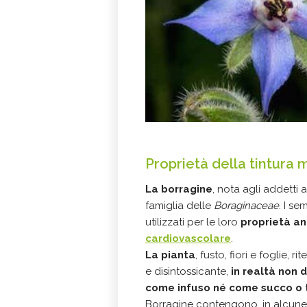
Proprietà della tintura 
La borragine
, nota agli addetti 
famiglia delle
Boraginaceae
. I se
utilizzati per le loro
proprietà an
cardiovascolare
.
La pianta
, fusto, fiori e foglie,
e disintossicante,
in realtà non 
come infuso né come succo o 
Borragine contengono, in alcune fa