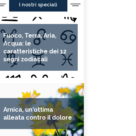
I nostri speciali
Fuoco, Terra, Aria,
Acqua: le
caratteristiche dei 12
segni zodiacali
Arnica, un'ottima
alleata contro il dolore