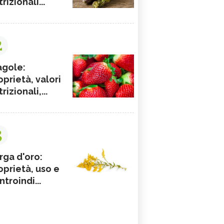
rizionali...
2
agole:
oprietà, valori
rizionali,...
3
rga d'oro:
oprietà, uso e
ntroindi...