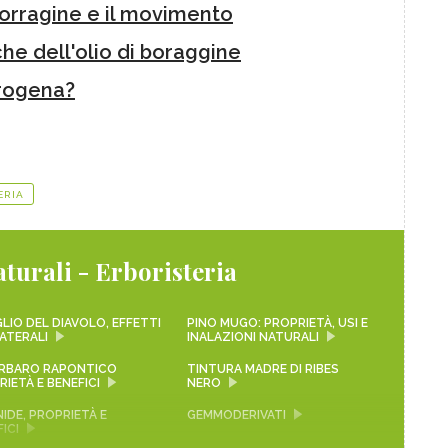
 borragine e il movimento
he dell'olio di boraggine
rogena?
ERIA
turali - Erboristeria
LIO DEL DIAVOLO, EFFETTI
PINO MUGO: PROPRIETÀ, USI E
ATERALI
INALAZIONI NATURALI
RBARO RAPONTICO
TINTURA MADRE DI RIBES
IETÀ E BENEFICI
NERO
IDE, PROPRIETÀ E
GEMMODERIVATI
ICI