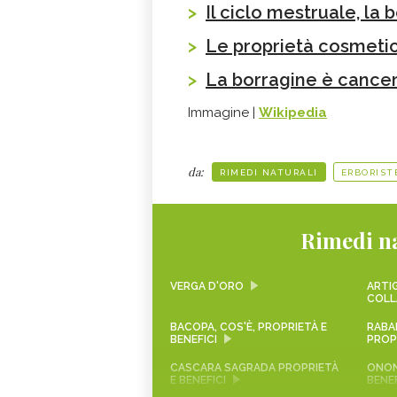
>
Il ciclo mestruale, la
>
Le proprietà cosmetic
>
La borragine è cance
Immagine |
Wikipedia
da:
RIMEDI NATURALI
ERBORIST
Rimedi na
VERGA D'ORO
ARTIG
COLL
BACOPA, COS'È, PROPRIETÀ E
RABA
BENEFICI
PROPR
CASCARA SAGRADA PROPRIETÀ
ONON
E BENEFICI
BENEF