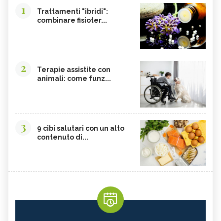
BROMELINA
GUARANÀ
1
Trattamenti "ibridi":
combinare fisioter...
UVA URSINA
AGNOCASTO
TANNINI
FIENO GRECO
MALTODESTRINE
AGAVE
2
TAMARINDO
BIANCOSPINO
Terapie assistite con
animali: come funz...
GRAMIGNA
BELLADONNA
SANTOREGGIA
MACA DELLA ANDE
ELEUTEROCOCCO
PIANTAGGINE
3
9 cibi salutari con un alto
ARNICA
AGAR AGAR
contenuto di...
BOSWELLIA
RUTA
GARCINIA
OLIO 31
ERISIMO
CORBEZZOLO
RESVERATROLO
VALERIANA
ERBE E PIANTE OFFICINALI
EUCALIPTO