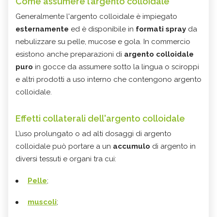
Come assumere l’argento colloidale
Generalmente l'argento colloidale è impiegato
esternamente
ed è disponibile in
formati spray
da
nebulizzare su pelle, mucose e gola. In commercio
esistono anche preparazioni di
argento colloidale
puro
in gocce da assumere sotto la lingua o sciroppi
e altri prodotti a uso interno che contengono argento
colloidale.
Effetti collaterali dell'argento colloidale
L’uso prolungato o ad alti dosaggi di argento
colloidale può portare a un
accumulo
di argento in
diversi tessuti e organi tra cui:
Pelle
;
muscoli
;