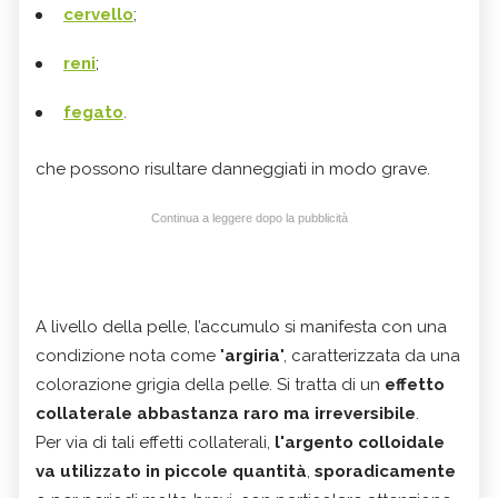
cervello
;
reni
;
fegato
.
che possono risultare danneggiati in modo grave.
Continua a leggere dopo la pubblicità
A livello della pelle, l’accumulo si manifesta con una
condizione nota come "
argiria
", caratterizzata da una
colorazione grigia della pelle. Si tratta di un
effetto
collaterale abbastanza raro ma irreversibile
.
Per via di tali effetti collaterali,
l'argento colloidale
va utilizzato in piccole quantità
,
sporadicamente