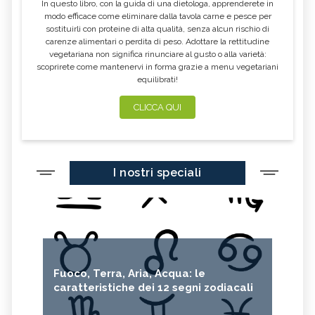
In questo libro, con la guida di una dietologa, apprenderete in
FUMARIA
LAVANDA
modo efficace come eliminare dalla tavola carne e pesce per
sostituirli con proteine di alta qualità, senza alcun rischio di
CALENDULA
IPERICO
carenze alimentari o perdita di peso. Adottare la rettitudine
ELICRISO
MANNITE
vegetariana non significa rinunciare al gusto o alla varietà:
scoprirete come mantenervi in forma grazie a menu vegetariani
ASHWAGANDHA
EQUISETO
equilibrati!
ISSOPO
EPILOBIO
CLICCA QUI
MENTA, TINTURA MADRE
SALVIA, TINTURA MADRE
GELSOMINO
BORRAGINE
AÇAI
PORTULACA
I nostri speciali
RHODIOLA
CITRONELLA
HERICIUM ERINACEUS
SPACCAPIETRA
CRESPINO
SEDUM
OLIO DI RICINO
MIRTO
Fuoco, Terra, Aria, Acqua: le
CAPELVENERE
GINKGO BILOBA
caratteristiche dei 12 segni zodiacali
CENTELLA
ACHILLEA