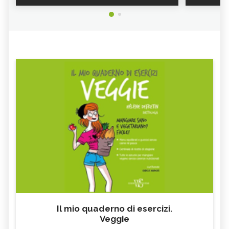
CONTROINDICAZIONI DELLA
PIANTA
CORIOLUS VERSICOLOR: PROPRIETÀ E
SENNA
CONTROINDICAZIONI
LICHENE ISLANDICO
CALENDULA, TINTURA MADRE
LAMPONE
SALSAPARIGLIA
RUSCO
LUPPOLO
GALEGA
MAITAKE
FICO
SALICE
ALTEA
ESCOLZIA
OLIO DI SESAMO
AMIDO
TÈ BIANCO
MELISSA
KOMBUCHA
GENZIANA
CARDO MARIANO IN
ECHINACEA, TINTURA MADRE
ERBORISTERIA
Il mio quaderno di esercizi.
Veggie
OLEOLITI
MORINGA OLEIFERA