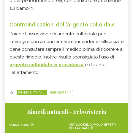
o per periodi molto brevi, con particolare attenzione
sui bambini.
Controindicazioni dell'argento colloidale
Poiché l'assunzione di argento colloidale può
interagire con alcuni farmaci riducendone l'efficacia, è
bene consultare sempre il medico prima di ricorrere a
questo rimedio. Inoltre, risulta sconsigliato l'uso di
argento colloidale in gravidanza
e durante
l'allattamento.
da:
RIMEDI NATURALI
ERBORISTERIA
Rimedi naturali - Erboristeria
ARTIGLIO DEL DIAVOLO, EFFETTI
VERGA D'ORO
COLLATERALI