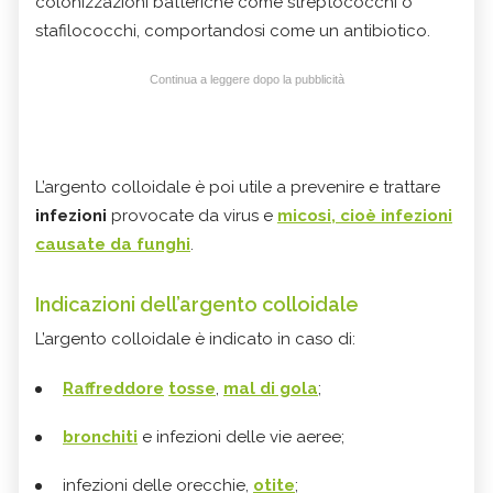
colonizzazioni batteriche come streptococchi o
stafilococchi, comportandosi come un antibiotico.
Continua a leggere dopo la pubblicità
L’argento colloidale è poi utile a prevenire e trattare
infezioni
provocate da virus e
micosi, cioè infezioni
causate da funghi
.
Indicazioni dell’argento colloidale
L’argento colloidale è indicato in caso di:
Raffreddore
tosse
,
mal di gola
;
bronchiti
e infezioni delle vie aeree;
infezioni delle orecchie,
otite
;