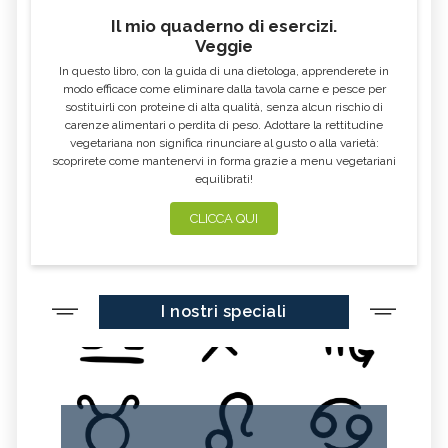
ERBORISTERIA
Il mio quaderno di esercizi.
Veggie
OLEOLITI
MORINGA OLEIFERA
In questo libro, con la guida di una dietologa, apprenderete in
FUMARIA
LAVANDA
modo efficace come eliminare dalla tavola carne e pesce per
sostituirli con proteine di alta qualità, senza alcun rischio di
CALENDULA
IPERICO
carenze alimentari o perdita di peso. Adottare la rettitudine
ELICRISO
MANNITE
vegetariana non significa rinunciare al gusto o alla varietà:
scoprirete come mantenervi in forma grazie a menu vegetariani
ASHWAGANDHA
EQUISETO
equilibrati!
ISSOPO
EPILOBIO
CLICCA QUI
MENTA, TINTURA MADRE
SALVIA, TINTURA MADRE
GELSOMINO
AÇAI
PORTULACA
RHODIOLA
I nostri speciali
CITRONELLA
HERICIUM ERINACEUS
SPACCAPIETRA
CRESPINO
SEDUM
OLIO DI RICINO
MIRTO
CAPELVENERE