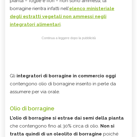
pianta – foglie e fiori – non sono ammessi; la
borragine rientra infatti nell’
elenco ministeriale
degli estratti vegetali non ammessi negli
integratori alimentari
.
Continua a leggere dopo la pubblicità
Gli
integratori di borragine
in commercio oggi
contengono olio di borragine inserito in perle da
assumere per via orale.
Olio di borragine
L’olio di borragine si estrae dai semi della pianta
che contengono fino al 30% circa di olio.
Non si
tratta quindi di un oleolito di borragine
poiché