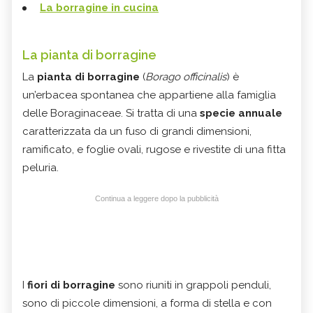
La borragine in cucina
La pianta di borragine
La
pianta di borragine
(
Borago officinalis
) è
un’erbacea spontanea che appartiene alla famiglia
delle Boraginaceae. Si tratta di una
specie annuale
caratterizzata da un fuso di grandi dimensioni,
ramificato, e foglie ovali, rugose e rivestite di una fitta
peluria.
Continua a leggere dopo la pubblicità
I
fiori di borragine
sono riuniti in grappoli penduli,
sono di piccole dimensioni, a forma di stella e con