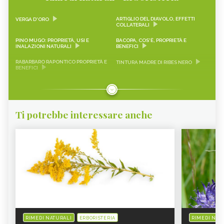
ARTIGLIO DEL DIAVOLO, EFFETTI
VERGA D'ORO
COLLATERALI
PINO MUGO: PROPRIETÀ, USI E
BACOPA, COS'È, PROPRIETÀ E
INALAZIONI NATURALI
BENEFICI
RABARBARO RAPONTICO PROPRIETÀ E
TINTURA MADRE DI RIBES NERO
BENEFICI
CASCARA SAGRADA PROPRIETÀ E
ONONIDE, PROPRIETÀ E BENEFICI
BENEFICI
GEMMODERIVATI
ECHINACEA
Ti potrebbe interessare anche
KARKADÈ
PIMPINELLA
OLIO DI COCCO
VIAGRA NATURALE
ERICA - CURE-NATURALI.IT
GLUCOMANNANO
PIANTE PER COMBATTERE
PROANTOCIANIDINE: COSA SONO,
L’INVECCHIAMENTO CUTANEO -
BENEFICI ED EFFETTI COLLATERALI -
CURE-NATURALI.IT
CURE-NATURALI.IT
ALOE VERA - CURE-NATURALI.IT
OLIO DI CANOLA
BANABA PROPRIETÀ E
SAMBUCO - CURE-NATURALI.IT
CONTROINDICAZIONI
RIMEDI NATURALI
ERBORISTERIA
RIMEDI NAT