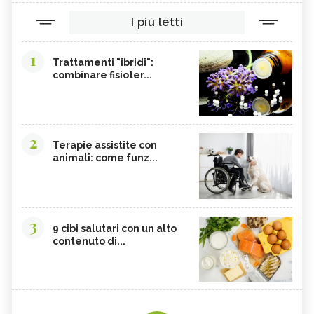
COLINA
CORDYCEPS SINENSIS
I più letti
BARDANA
BROMELINA
GUARANÀ
UVA URSINA
1
Trattamenti "ibridi":
combinare fisioter...
AGNOCASTO
TANNINI
FIENO GRECO
MALTODESTRINE
AGAVE
TAMARINDO
2
BIANCOSPINO
GRAMIGNA
Terapie assistite con
animali: come funz...
BELLADONNA
SANTOREGGIA
MACA DELLA ANDE
ELEUTEROCOCCO
PIANTAGGINE
ARNICA
3
9 cibi salutari con un alto
AGAR AGAR
BOSWELLIA
contenuto di...
RUTA
GARCINIA
OLIO 31
ERISIMO
CORBEZZOLO
RESVERATROLO