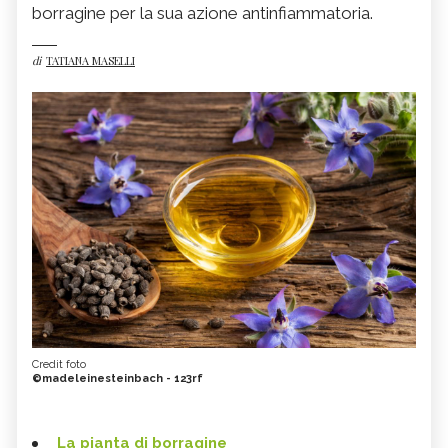
borragine per la sua azione antinfiammatoria.
di
TATIANA MASELLI
Credit foto
©madeleinesteinbach - 123rf
La pianta di borragine