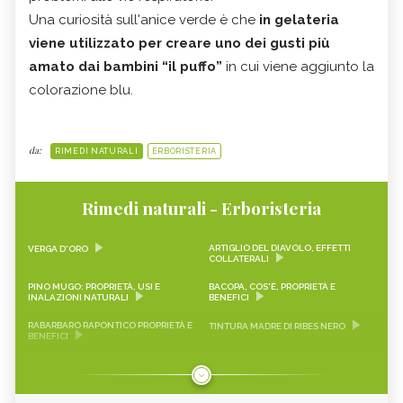
Una curiosità sull'anice verde è che
in gelateria
viene utilizzato per creare uno dei gusti più
amato dai bambini “il puffo”
in cui viene aggiunto la
colorazione blu.
da:
RIMEDI NATURALI
ERBORISTERIA
Rimedi naturali - Erboristeria
ARTIGLIO DEL DIAVOLO, EFFETTI
VERGA D'ORO
COLLATERALI
PINO MUGO: PROPRIETÀ, USI E
BACOPA, COS'È, PROPRIETÀ E
INALAZIONI NATURALI
BENEFICI
RABARBARO RAPONTICO PROPRIETÀ E
TINTURA MADRE DI RIBES NERO
BENEFICI
CASCARA SAGRADA PROPRIETÀ E
ONONIDE, PROPRIETÀ E BENEFICI
BENEFICI