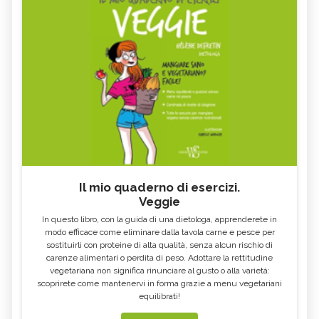
LUPPOLO
GALEGA
MAITAKE
FICO
SALICE
ALTEA
ESCOLZIA
OLIO DI SESAMO
AMIDO
TÈ BIANCO
MELISSA
KOMBUCHA
GENZIANA
ECHINACEA, TINTURA MADRE
CARDO MARIANO IN
OLEOLITI
ERBORISTERIA
Il mio quaderno di esercizi.
Veggie
MORINGA OLEIFERA
FUMARIA
In questo libro, con la guida di una dietologa, apprenderete in
LAVANDA
CALENDULA
modo efficace come eliminare dalla tavola carne e pesce per
sostituirli con proteine di alta qualità, senza alcun rischio di
IPERICO
ELICRISO
carenze alimentari o perdita di peso. Adottare la rettitudine
MANNITE
ASHWAGANDHA
vegetariana non significa rinunciare al gusto o alla varietà:
scoprirete come mantenervi in forma grazie a menu vegetariani
EQUISETO
ISSOPO
equilibrati!
EPILOBIO
MENTA, TINTURA MADRE