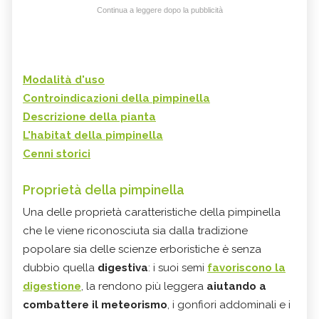
Continua a leggere dopo la pubblicità
Modalità d'uso
Controindicazioni
della
pimpinella
Descrizione della pianta
L'habitat
della
pimpinella
Cenni storici
Proprietà della pimpinella
Una delle proprietà caratteristiche della pimpinella
che le viene riconosciuta sia dalla tradizione
popolare sia delle scienze erboristiche è senza
dubbio quella
digestiva
: i suoi semi
favoriscono la
digestione
, la rendono più leggera
aiutando a
combattere il meteorismo
, i gonfiori addominali e i