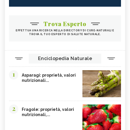
BETULLA
LECITINA DI SOIA
TIGLIO
MALVA
Trova Esperto
ROSA CANINA
RIBES NERO
EFFETTUA UNA RICERCA NELLA DIRECTORY DI CURE-NATURALI E
ANANAS
ARTIGLIO DEL DIAVOLO
TROVA IL TUO ESPERTO DI SALUTE NATURALE.
TARASSACO
PASSIFLORA
CAMOMILLA
MANNA
Enciclopedia Naturale
GINSENG
OLIO DI COTONE
EFFETTI COLLATERALI PIANTE ERBE
VIOLA DEL PENSIERO
1
OFFICINALI
Asparagi: proprietà, valori
nutrizionali...
CRANBERRY
CARRUBE
TANACETO
BUGOLA
AMAMELIDE
FLAVONOIDI
2
Fragole: proprietà, valori
SOFORA
EDERA
nutrizionali,...
ELEUTEROCOCCO, TINTURA
FICO DEGLI OTTENTOTTI
MADRE