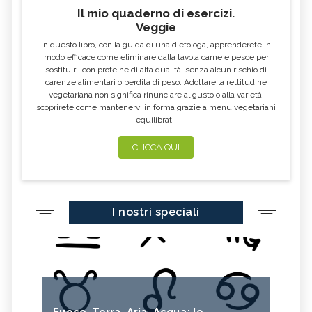
ERBORISTERIA
Il mio quaderno di esercizi.
Veggie
OLEOLITI
MORINGA OLEIFERA
In questo libro, con la guida di una dietologa, apprenderete in
FUMARIA
LAVANDA
modo efficace come eliminare dalla tavola carne e pesce per
sostituirli con proteine di alta qualità, senza alcun rischio di
CALENDULA
IPERICO
carenze alimentari o perdita di peso. Adottare la rettitudine
ELICRISO
MANNITE
vegetariana non significa rinunciare al gusto o alla varietà:
scoprirete come mantenervi in forma grazie a menu vegetariani
ASHWAGANDHA
EQUISETO
equilibrati!
ISSOPO
EPILOBIO
CLICCA QUI
MENTA, TINTURA MADRE
SALVIA, TINTURA MADRE
GELSOMINO
BORRAGINE
AÇAI
PORTULACA
I nostri speciali
RHODIOLA
CITRONELLA
HERICIUM ERINACEUS
SPACCAPIETRA
CRESPINO
SEDUM
OLIO DI RICINO
MIRTO