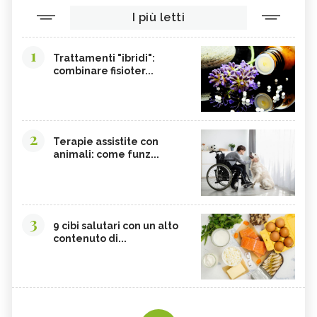
TINTURA MADRE DI CURCUMA
COLINA
I più letti
CORDYCEPS SINENSIS
BARDANA
BROMELINA
GUARANÀ
1
Trattamenti "ibridi":
combinare fisioter...
UVA URSINA
AGNOCASTO
TANNINI
FIENO GRECO
MALTODESTRINE
AGAVE
2
TAMARINDO
BIANCOSPINO
Terapie assistite con
animali: come funz...
GRAMIGNA
BELLADONNA
SANTOREGGIA
MACA DELLA ANDE
ELEUTEROCOCCO
PIANTAGGINE
3
9 cibi salutari con un alto
ARNICA
AGAR AGAR
contenuto di...
BOSWELLIA
RUTA
GARCINIA
OLIO 31
ERISIMO
CORBEZZOLO