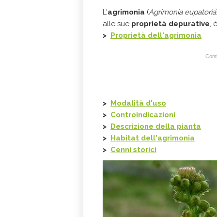
L'
agrimonia
(
Agrimonia eupatoria
alle sue
proprietà depurative
, 
>
Proprietà dell'agrimonia
Conti
>
Modalità d'uso
>
Controindicazioni
>
Descrizione della pianta
>
Habitat dell'agrimonia
>
Cenni storici