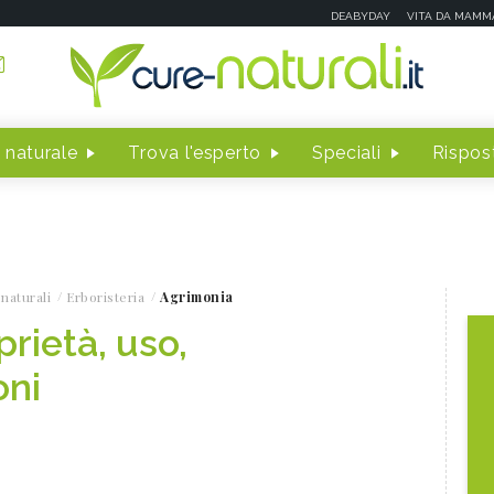
DEABYDAY
VITA DA MAMM
 naturale
Trova l'esperto
Speciali
Rispost
naturali
Erboristeria
Agrimonia
rietà, uso,
oni