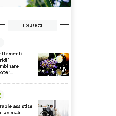
I più letti
1
attamenti
ridi":
mbinare
ioter...
2
rapie assistite
n animali: