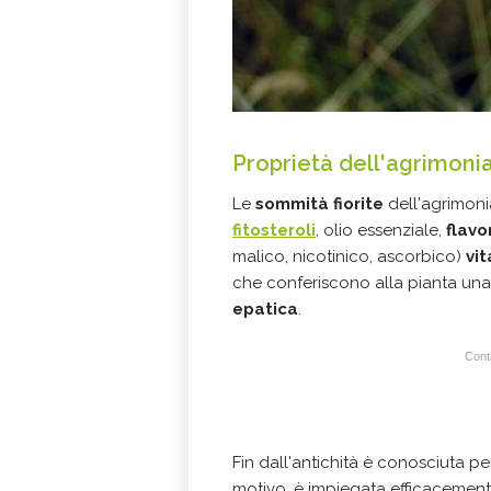
Proprietà dell'agrimoni
Le
sommità fiorite
dell'agrimon
fitosteroli
, olio essenziale,
flavo
malico, nicotinico, ascorbico)
vi
che conferiscono alla pianta una
epatica
.
Conti
Fin dall'antichità è conosciuta pe
motivo, è impiegata efficacemente