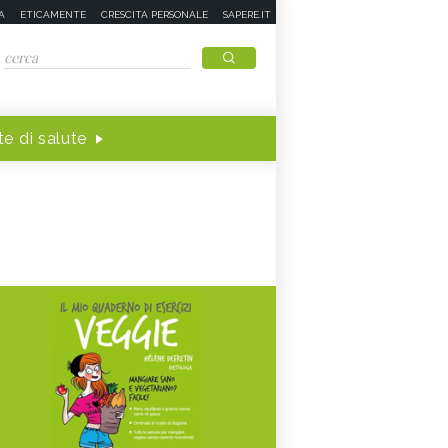
A
ETICAMENTE
CRESCITA PERSONALE
SAPERE.IT
e di salute