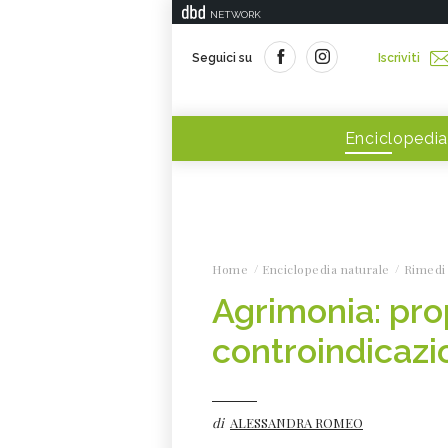
NETWORK
Seguici su
Iscriviti
Enciclopedia
Home
Enciclopedia naturale
Rimedi 
Agrimonia: prop
controindicazi
di
ALESSANDRA ROMEO