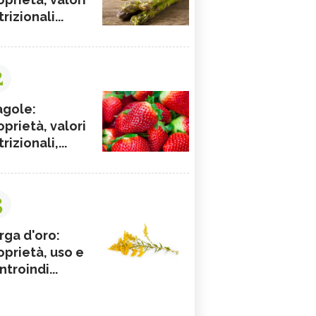
rizionali...
2
agole:
oprietà, valori
rizionali,...
3
rga d'oro:
oprietà, uso e
ntroindi...