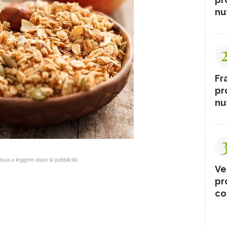
nut
Fr
pr
nut
nua a leggere dopo la pubblicità
Ve
pr
co