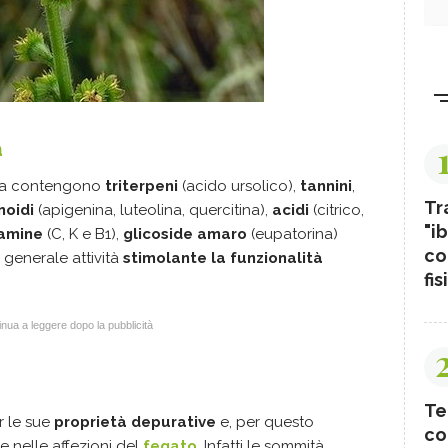
a
ia contengono
triterpeni
(acido ursolico),
tannini
,
Tr
noidi
(apigenina, luteolina, quercitina),
acidi
(citrico,
"ib
tamine
(C, K e B1),
glicoside amaro
(eupatorina)
co
 generale attività
stimolante la
funzionalità
fis
nua a leggere dopo la pubblicità
Te
r le sue
proprietà depurative
e, per questo
co
 nelle affezioni del
fegato
. Infatti le sommità