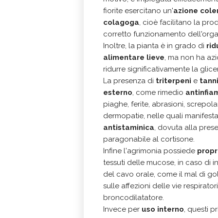
fiorite esercitano un'
azione cole
colagoga
, cioè facilitano la pr
corretto funzionamento dell'org
Inoltre, la pianta è in grado di
rid
alimentare lieve
, ma non ha azio
ridurre significativamente la glicem
La presenza di
triterpeni
e
tanni
esterno
, come rimedio
antinfia
piaghe, ferite, abrasioni, screpo
dermopatie, nelle quali manifest
antistaminica
, dovuta alla prese
paragonabile al cortisone.
Infine l'agrimonia possiede
propr
tessuti delle mucose, in caso di 
del cavo orale, come il mal di gola
sulle affezioni delle vie respira
broncodilatatore.
Invece per
uso interno
, questi p