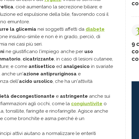
co
retica
, cioè aumentano la secrezione biliare; e
oduzione ed espulsione della bile, favorendo così il
ano emuntore.
urre la glicemia
nei soggetti affetti da
diabete
ne insulino-simile e non è in grado, perciò, di
9 c
ia nei casi più seri.
co
ni
ne giustificano l'impiego anche per
uso
co
mmatorio
,
cicatrizzante
, in caso di lesioni cutanee,
lature; e come
antisettico
ed
analgesico
in svariate
a anche un'
azione antipruriginosa
e
nza dell'
acido ursolico
, che ha un'attività
ietà decongestionante
e
astringente
anche sui
infiammazioni agli occhi, come la
congiuntivite
o
, tonsillite, faringite e rinofaringite. Agisce anche
torie come bronchite e asma perché è un
rincipi attivi aiutano a normalizzare le enteriti