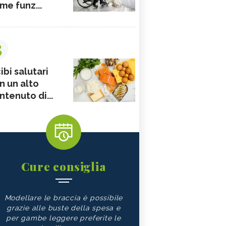
me funz...
3
ibi salutari
n un alto
ntenuto di...
Cure consiglia
Modellare le braccia è possibile
grazie alle buste della spesa e
per gambe leggere preferite le