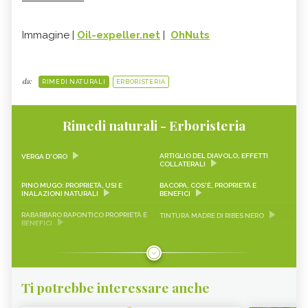
Immagine |
Oil-expeller.net
|
OhNuts
da:
RIMEDI NATURALI
ERBORISTERIA
Rimedi naturali - Erboristeria
ARTIGLIO DEL DIAVOLO, EFFETTI
VERGA D'ORO
COLLATERALI
PINO MUGO: PROPRIETÀ, USI E
BACOPA, COS'È, PROPRIETÀ E
INALAZIONI NATURALI
BENEFICI
RABARBARO RAPONTICO PROPRIETÀ E
TINTURA MADRE DI RIBES NERO
BENEFICI
CASCARA SAGRADA PROPRIETÀ E
ONONIDE, PROPRIETÀ E BENEFICI
BENEFICI
GEMMODERIVATI
ECHINACEA
Ti potrebbe interessare anche
KARKADÈ
PIMPINELLA