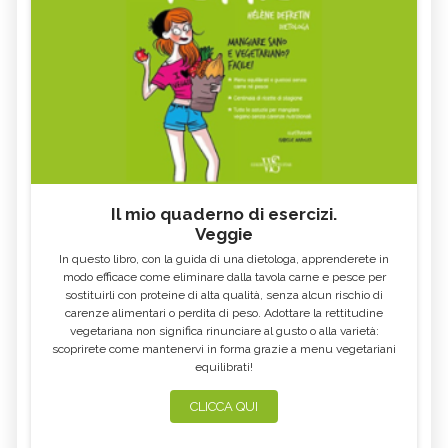
FICO
SALICE
ALTEA
ESCOLZIA
OLIO DI SESAMO
AMIDO
TÈ BIANCO
MELISSA
KOMBUCHA
GENZIANA
CARDO MARIANO IN
ECHINACEA, TINTURA MADRE
ERBORISTERIA
Il mio quaderno di esercizi.
Veggie
OLEOLITI
MORINGA OLEIFERA
In questo libro, con la guida di una dietologa, apprenderete in
FUMARIA
LAVANDA
modo efficace come eliminare dalla tavola carne e pesce per
sostituirli con proteine di alta qualità, senza alcun rischio di
CALENDULA
IPERICO
carenze alimentari o perdita di peso. Adottare la rettitudine
ELICRISO
MANNITE
vegetariana non significa rinunciare al gusto o alla varietà:
scoprirete come mantenervi in forma grazie a menu vegetariani
ASHWAGANDHA
EQUISETO
equilibrati!
ISSOPO
EPILOBIO
CLICCA QUI
MENTA, TINTURA MADRE
SALVIA, TINTURA MADRE