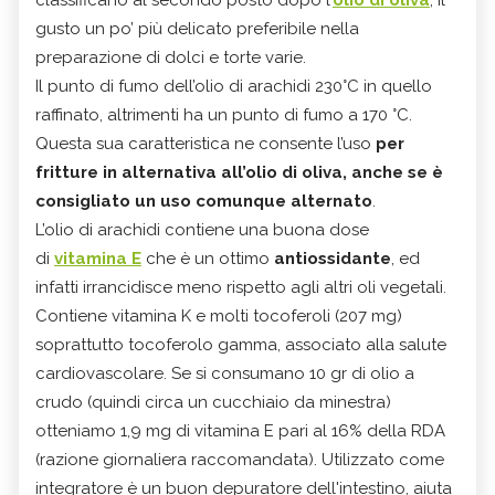
classificano al secondo posto dopo l’
olio di oliva
; il
gusto un po’ più delicato preferibile nella
preparazione di dolci e torte varie.
Il punto di fumo dell’olio di arachidi 230°C in quello
raffinato, altrimenti ha un punto di fumo a 170 °C.
Questa sua caratteristica ne consente l’uso
per
fritture in alternativa all’olio di oliva, anche se è
consigliato un uso comunque alternato
.
L’olio di arachidi contiene una buona dose
di
vitamina E
che è un ottimo
antiossidante
, ed
infatti irrancidisce meno rispetto agli altri oli vegetali.
Contiene vitamina K e molti tocoferoli (207 mg)
soprattutto tocoferolo gamma, associato alla salute
cardiovascolare. Se si consumano 10 gr di olio a
crudo (quindi circa un cucchiaio da minestra)
otteniamo 1,9 mg di vitamina E pari al 16% della RDA
(razione giornaliera raccomandata). Utilizzato come
integratore è un buon depuratore dell'intestino, aiuta