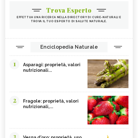
Trova Esperto
MALVA
ROSA CANINA
EFFETTUA UNA RICERCA NELLA DIRECTORY DI CURE-NATURALI E
RIBES NERO
ANANAS
TROVA IL TUO ESPERTO DI SALUTE NATURALE.
ARTIGLIO DEL DIAVOLO
TARASSACO
PASSIFLORA
CAMOMILLA
Enciclopedia Naturale
MANNA
GINSENG
OLIO DI COTONE
VIOLA DEL PENSIERO
1
Asparagi: proprietà, valori
EFFETTI COLLATERALI PIANTE ERBE
CRANBERRY
nutrizionali...
OFFICINALI
CARRUBE
TANACETO
BUGOLA
AMAMELIDE
2
Fragole: proprietà, valori
FLAVONOIDI
SOFORA
nutrizionali,...
ELEUTEROCOCCO, TINTURA
EDERA
MADRE
FICO DEGLI OTTENTOTTI
CENTINODIA
3
UNCARIA
MASTICE DI CHIOS
Verga d'oro: proprietà, uso