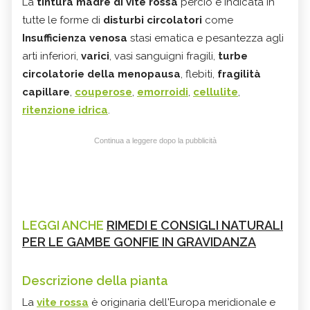
La
tintura madre di vite rossa
perciò è indicata in
tutte le forme di
disturbi circolatori
come
Insufficienza venosa
stasi ematica e pesantezza agli
arti inferiori,
varici
, vasi sanguigni fragili,
turbe
circolatorie della menopausa
, flebiti,
fragilità
capillare
,
couperose
,
emorroidi
,
cellulite
,
ritenzione idrica
.
Continua a leggere dopo la pubblicità
LEGGI ANCHE
RIMEDI E CONSIGLI NATURALI
PER LE GAMBE GONFIE IN GRAVIDANZA
Descrizione della pianta
La
vite rossa
è originaria dell'Europa meridionale e