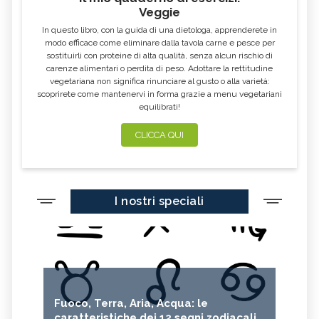
Veggie
OLEOLITI
MORINGA OLEIFERA
In questo libro, con la guida di una dietologa, apprenderete in
FUMARIA
LAVANDA
modo efficace come eliminare dalla tavola carne e pesce per
sostituirli con proteine di alta qualità, senza alcun rischio di
CALENDULA
IPERICO
carenze alimentari o perdita di peso. Adottare la rettitudine
ELICRISO
MANNITE
vegetariana non significa rinunciare al gusto o alla varietà:
scoprirete come mantenervi in forma grazie a menu vegetariani
ASHWAGANDHA
EQUISETO
equilibrati!
ISSOPO
EPILOBIO
CLICCA QUI
MENTA, TINTURA MADRE
SALVIA, TINTURA MADRE
GELSOMINO
BORRAGINE
AÇAI
PORTULACA
I nostri speciali
RHODIOLA
CITRONELLA
HERICIUM ERINACEUS
SPACCAPIETRA
CRESPINO
SEDUM
OLIO DI RICINO
MIRTO
Fuoco, Terra, Aria, Acqua: le
CAPELVENERE
GINKGO BILOBA
caratteristiche dei 12 segni zodiacali