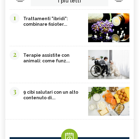
I più letti
CORDYCEPS SINENSIS
BARDANA
BROMELINA
GUARANÀ
1
Trattamenti "ibridi":
combinare fisioter...
UVA URSINA
AGNOCASTO
TANNINI
FIENO GRECO
MALTODESTRINE
AGAVE
2
TAMARINDO
BIANCOSPINO
Terapie assistite con
animali: come funz...
GRAMIGNA
BELLADONNA
SANTOREGGIA
MACA DELLA ANDE
ELEUTEROCOCCO
PIANTAGGINE
3
9 cibi salutari con un alto
ARNICA
AGAR AGAR
contenuto di...
BOSWELLIA
RUTA
GARCINIA
OLIO 31
ERISIMO
CORBEZZOLO
RESVERATROLO
VALERIANA