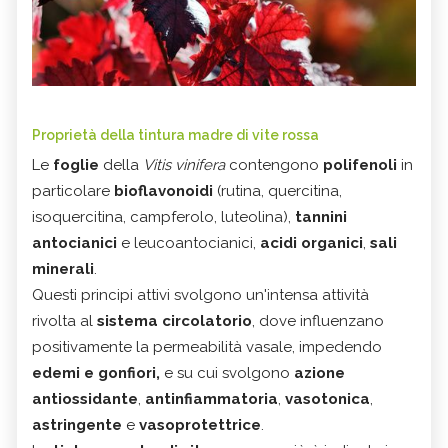
Proprietà della tintura madre di vite rossa
Le
foglie
della
Vitis vinifera
contengono
polifenoli
in
particolare
bioflavonoidi
(rutina, quercitina,
isoquercitina, campferolo, luteolina),
tannini
antocianici
e leucoantocianici,
acidi organici
,
sali
minerali
.
Questi principi attivi svolgono un'intensa attività
rivolta al
sistema circolatorio
, dove influenzano
positivamente la permeabilità vasale, impedendo
edemi e gonfiori,
e su cui svolgono
azione
antiossidante
,
antinfiammatoria
,
vasotonica
,
astringente
e
vasoprotettrice
.