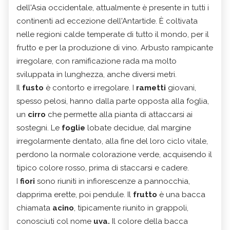
dell'Asia occidentale, attualmente è presente in tutti i
continenti ad eccezione dell'Antartide. È coltivata
nelle regioni calde temperate di tutto il mondo, per il
frutto e per la produzione di vino. Arbusto rampicante
irregolare, con ramificazione rada ma molto
sviluppata in lunghezza, anche diversi metri.
Il
fusto
è contorto e irregolare. I
rametti
giovani,
spesso pelosi, hanno dalla parte opposta alla foglia,
un
cirro
che permette alla pianta di attaccarsi ai
sostegni. Le
foglie
lobate decidue, dal margine
irregolarmente dentato, alla fine del loro ciclo vitale,
perdono la normale colorazione verde, acquisendo il
tipico colore rosso, prima di staccarsi e cadere.
I
fiori
sono riuniti in infiorescenze a pannocchia,
dapprima erette, poi pendule. Il
frutto
è una bacca
chiamata
acino
, tipicamente riunito in grappoli,
conosciuti col nome
uva.
Il colore della bacca