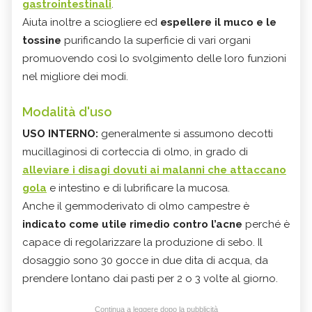
gastrointestinali
.
Aiuta inoltre a sciogliere ed
espellere il muco e le
tossine
purificando la superficie di vari organi
promuovendo così lo svolgimento delle loro funzioni
nel migliore dei modi.
Modalità d'uso
USO INTERNO:
generalmente si assumono decotti
mucillaginosi di corteccia di olmo, in grado di
alleviare i disagi dovuti ai malanni che attaccano
gola
e intestino e di lubrificare la mucosa.
Anche il gemmoderivato di olmo campestre è
indicato come utile rimedio contro l’acne
perché è
capace di regolarizzare la produzione di sebo. Il
dosaggio sono 30 gocce in due dita di acqua, da
prendere lontano dai pasti per 2 o 3 volte al giorno.
Continua a leggere dopo la pubblicità