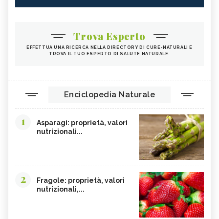
LECITINA DI SOIA
TIGLIO
MALVA
ROSA CANINA
Trova Esperto
RIBES NERO
ANANAS
EFFETTUA UNA RICERCA NELLA DIRECTORY DI CURE-NATURALI E
TROVA IL TUO ESPERTO DI SALUTE NATURALE.
ARTIGLIO DEL DIAVOLO
TARASSACO
PASSIFLORA
CAMOMILLA
MANNA
GINSENG
Enciclopedia Naturale
OLIO DI COTONE
VIOLA DEL PENSIERO
1
EFFETTI COLLATERALI PIANTE ERBE
CRANBERRY
Asparagi: proprietà, valori
OFFICINALI
nutrizionali...
CARRUBE
TANACETO
BUGOLA
AMAMELIDE
FLAVONOIDI
SOFORA
2
Fragole: proprietà, valori
nutrizionali,...
ELEUTEROCOCCO, TINTURA
EDERA
MADRE
FICO DEGLI OTTENTOTTI
CENTINODIA