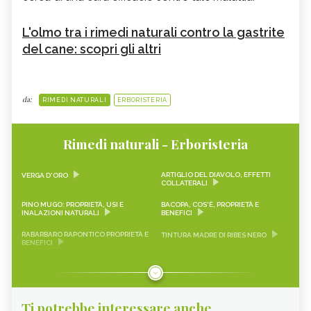
L'olmo tra i rimedi naturali contro la gastrite
del cane: scopri gli altri
da:
RIMEDI NATURALI
ERBORISTERIA
Rimedi naturali - Erboristeria
ARTIGLIO DEL DIAVOLO, EFFETTI
VERGA D'ORO
COLLATERALI
PINO MUGO: PROPRIETÀ, USI E
BACOPA, COS'È, PROPRIETÀ E
INALAZIONI NATURALI
BENEFICI
RABARBARO RAPONTICO PROPRIETÀ E
TINTURA MADRE DI RIBES NERO
BENEFICI
CASCARA SAGRADA PROPRIETÀ E
ONONIDE, PROPRIETÀ E BENEFICI
BENEFICI
GEMMODERIVATI
ECHINACEA
Ti potrebbe interessare anche