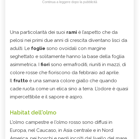
Continua a leggere dopo la pubblicità
Una particolarità dei suoi
rami
è l’aspetto che da
pelosi nei primi due anni di crescita diventano lisci da
adulti. Le
foglie
sono ovoidali con margine
seghettato e solitamente hanno la base della foglia
asimmetrica. I
fiori
sono ermafroditi, riuniti in mazzi, di
colore rosse che fioriscono da febbraio ad aprile.
Il
frutto
è una samara colore giallo che quando
cade ruota come un elica sino a terra. L’odore è quasi
impercettibile e il sapore è aspro.
Habitat dell'olmo
L'olmo campestre e l'olmo rosso sono diffusi in
Europa, nel Caucaso, in Asia centrale e in Nord
America, nei boschi e negli incolti dal livello del mare