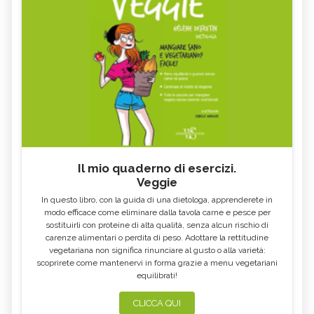
GALEGA
MAITAKE
FICO
SALICE
ALTEA
ESCOLZIA
OLIO DI SESAMO
AMIDO
TÈ BIANCO
MELISSA
KOMBUCHA
GENZIANA
CARDO MARIANO IN
ECHINACEA, TINTURA MADRE
ERBORISTERIA
Il mio quaderno di esercizi.
Veggie
OLEOLITI
MORINGA OLEIFERA
In questo libro, con la guida di una dietologa, apprenderete in
FUMARIA
LAVANDA
modo efficace come eliminare dalla tavola carne e pesce per
sostituirli con proteine di alta qualità, senza alcun rischio di
CALENDULA
IPERICO
carenze alimentari o perdita di peso. Adottare la rettitudine
ELICRISO
MANNITE
vegetariana non significa rinunciare al gusto o alla varietà:
scoprirete come mantenervi in forma grazie a menu vegetariani
ASHWAGANDHA
EQUISETO
equilibrati!
ISSOPO
EPILOBIO
CLICCA QUI