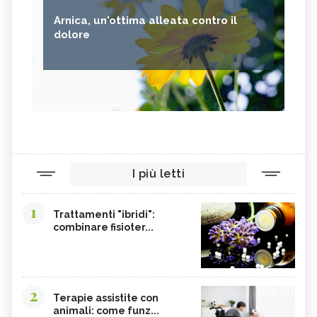
TÈ VERDE
OLIO DI JOJOBA
Arnica, un'ottima alleata contro il
GANODERMA
PSILLIO
dolore
TRIBULUS TERRESTRIS
CREATINA
PARIETARIA
FRUTTOSIO
ASSENZIO
FUCUS
MELATONINA
PILOSELLA
YERBA SANTA,
OLIO DI RISO
TINTURA MADRE DI CURCUMA
COLINA
I più letti
CORDYCEPS SINENSIS
BARDANA
BROMELINA
GUARANÀ
1
Trattamenti "ibridi":
combinare fisioter...
UVA URSINA
AGNOCASTO
TANNINI
FIENO GRECO
MALTODESTRINE
AGAVE
2
TAMARINDO
BIANCOSPINO
Terapie assistite con
animali: come funz...