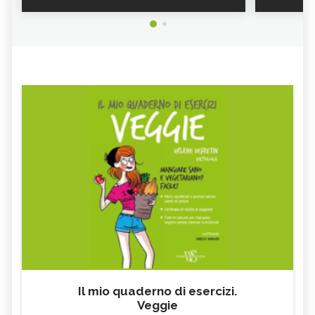
COLA: BENEFICI E
CELIDONIA
CONTROINDICAZIONI DELLA
PIANTA
CORIOLUS VERSICOLOR: PROPRIETÀ E
SENNA
CONTROINDICAZIONI
LICHENE ISLANDICO
CALENDULA, TINTURA MADRE
LAMPONE
SALSAPARIGLIA
RUSCO
LUPPOLO
GALEGA
MAITAKE
FICO
SALICE
ALTEA
ESCOLZIA
OLIO DI SESAMO
AMIDO
TÈ BIANCO
MELISSA
KOMBUCHA
GENZIANA
CARDO MARIANO IN
ECHINACEA, TINTURA MADRE
ERBORISTERIA
Il mio quaderno di esercizi.
Veggie
OLEOLITI
MORINGA OLEIFERA