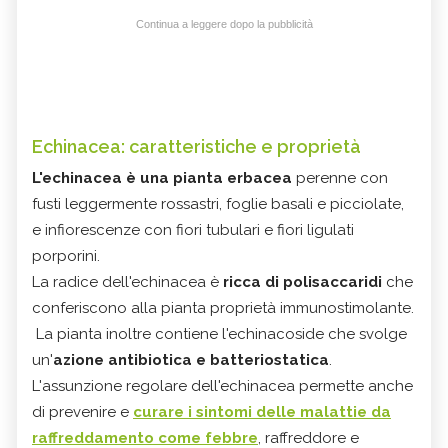
Continua a leggere dopo la pubblicità
Echinacea: caratteristiche e proprietà
L'echinacea è una pianta erbacea
perenne con
fusti leggermente rossastri, foglie basali e picciolate,
e infiorescenze con fiori tubulari e fiori ligulati
porporini.
La radice dell'echinacea è
ricca di polisaccaridi
che
conferiscono alla pianta proprietà immunostimolante.
La pianta inoltre contiene l'echinacoside che svolge
un'
azione antibiotica e batteriostatica
.
L'assunzione regolare dell'echinacea permette anche
di prevenire e
curare i sintomi delle malattie da
raffreddamento come febbre
, raffreddore e