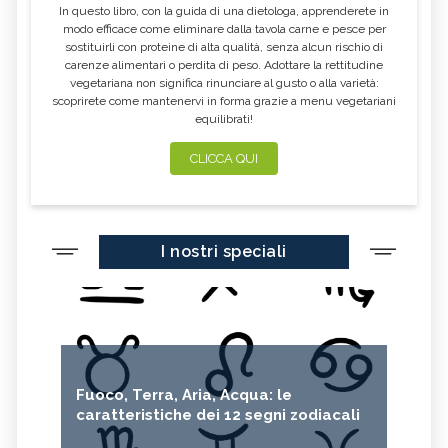
In questo libro, con la guida di una dietologa, apprenderete in
FUMARIA
LAVANDA
modo efficace come eliminare dalla tavola carne e pesce per
sostituirli con proteine di alta qualità, senza alcun rischio di
CALENDULA
IPERICO
carenze alimentari o perdita di peso. Adottare la rettitudine
ELICRISO
MANNITE
vegetariana non significa rinunciare al gusto o alla varietà:
scoprirete come mantenervi in forma grazie a menu vegetariani
ASHWAGANDHA
EQUISETO
equilibrati!
ISSOPO
EPILOBIO
CLICCA QUI
MENTA, TINTURA MADRE
SALVIA, TINTURA MADRE
GELSOMINO
BORRAGINE
AÇAI
PORTULACA
I nostri speciali
RHODIOLA
CITRONELLA
HERICIUM ERINACEUS
SPACCAPIETRA
CRESPINO
SEDUM
OLIO DI RICINO
MIRTO
Fuoco, Terra, Aria, Acqua: le
CAPELVENERE
GINKGO BILOBA
caratteristiche dei 12 segni zodiacali
CENTELLA
ACHILLEA