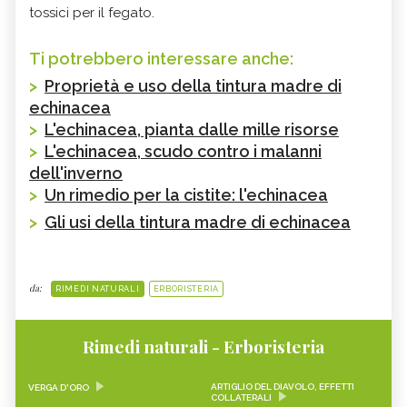
tossici per il fegato.
Ti potrebbero interessare anche:
>
Proprietà e uso della tintura madre di
echinacea
>
L'echinacea, pianta dalle mille risorse
>
L'echinacea, scudo contro i malanni
dell'inverno
>
Un rimedio per la cistite: l'echinacea
>
Gli usi della tintura madre di echinacea
da:
RIMEDI NATURALI
ERBORISTERIA
Rimedi naturali - Erboristeria
ARTIGLIO DEL DIAVOLO, EFFETTI
VERGA D'ORO
COLLATERALI