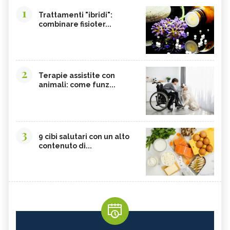
BROMELINA
GUARANÀ
1
Trattamenti "ibridi":
combinare fisioter...
UVA URSINA
AGNOCASTO
TANNINI
FIENO GRECO
MALTODESTRINE
AGAVE
2
TAMARINDO
BIANCOSPINO
Terapie assistite con
animali: come funz...
GRAMIGNA
BELLADONNA
SANTOREGGIA
MACA DELLA ANDE
ELEUTEROCOCCO
PIANTAGGINE
3
9 cibi salutari con un alto
ARNICA
AGAR AGAR
contenuto di...
BOSWELLIA
RUTA
GARCINIA
OLIO 31
ERISIMO
CORBEZZOLO
RESVERATROLO
VALERIANA
ERBE E PIANTE OFFICINALI
ARGENTO COLLOIDALE