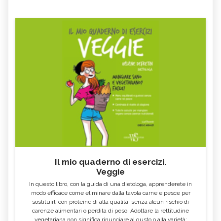
LICHENE ISLANDICO
CALENDULA, TINTURA MADRE
LAMPONE
SALSAPARIGLIA
RUSCO
LUPPOLO
GALEGA
MAITAKE
FICO
SALICE
ALTEA
ESCOLZIA
OLIO DI SESAMO
AMIDO
TÈ BIANCO
MELISSA
KOMBUCHA
GENZIANA
CARDO MARIANO IN
ECHINACEA, TINTURA MADRE
ERBORISTERIA
Il mio quaderno di esercizi.
Veggie
OLEOLITI
MORINGA OLEIFERA
In questo libro, con la guida di una dietologa, apprenderete in
FUMARIA
LAVANDA
modo efficace come eliminare dalla tavola carne e pesce per
sostituirli con proteine di alta qualità, senza alcun rischio di
CALENDULA
IPERICO
carenze alimentari o perdita di peso. Adottare la rettitudine
ELICRISO
MANNITE
vegetariana non significa rinunciare al gusto o alla varietà: