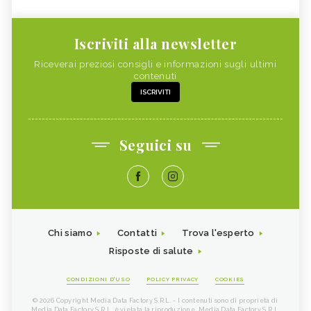
Iscriviti alla newsletter
Riceverai preziosi consigli e informazioni sugli ultimi
contenuti
ISCRIVITI
Seguici su
Chi siamo
Contatti
Trova l'esperto
Risposte di salute
CONDIZIONI D'USO
POLICY PRIVACY
COOKIES
© 2026 Copyright Media Data Factory S.R.L. - I contenuti sono di proprietà di
Media Data Factory S.R.L, è vietata la riproduzione. Media Data Factory S.R.L.