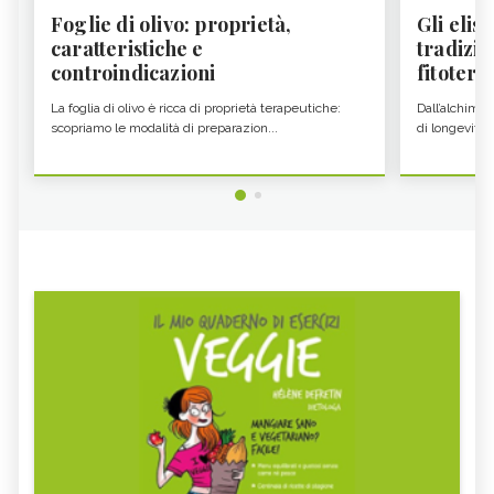
Foglie di olivo: proprietà,
Gli elisi
caratteristiche e
tradizio
controindicazioni
fitoter...
La foglia di olivo è ricca di proprietà terapeutiche:
Dall’alchimia
scopriamo le modalità di preparazion...
di longevità 