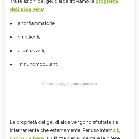
Tra le azioni del gel d'aloe troviamo le
proprietà
dell'aloe vera
:
antinfiammatorie;
emollienti;
cicatrizzanti;
immunomodulanti.
Continua a leggere dopo la pubblicità
Le proprietà del gel di aloe vengono sfruttate sia
internamente che esternamente. Per uso interno
il
succo da bere
si utilizza per aumentare le difese