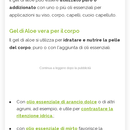
Il gel di aloe può essere
utilizzato puro o
addizionato
con uno o più oli essenziali per
applicazioni su viso, corpo, capelli, cuoio capelluto.
Gel di Aloe vera per il corpo
Il gel di aloe si utilizza per
idratare e nutrire la pelle
del corpo
, puro o con l'aggiunta di oli essenziali.
Continua a leggere dopo la pubblicità
Con
olio essenziale di arancio dolce
o di altri
agrumi, ad esempio, è utile per
contrastare la
ritenzione idrica
,;
con
olio essenziale di mirto
favorisce la