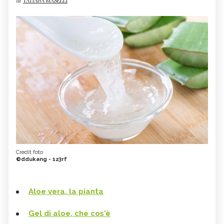
di
TATIANA MASELLI
Credit foto
©ddukang - 123rf
Aloe vera, la pianta
Gel di aloe, che cos'è