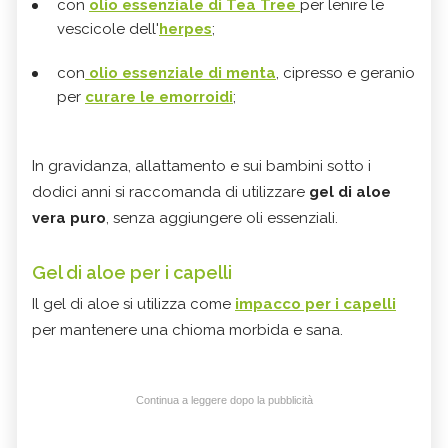
con
olio essenziale di Tea Tree
per lenire le
vescicole dell'
herpes
;
con
olio essenziale di menta
, cipresso e geranio
per
curare le emorroidi
;
In gravidanza, allattamento e sui bambini sotto i
dodici anni si raccomanda di utilizzare
gel di aloe
vera puro
, senza aggiungere oli essenziali.
Gel di aloe per i capelli
Il gel di aloe si utilizza come
impacco per i capelli
per mantenere una chioma morbida e sana.
Continua a leggere dopo la pubblicità