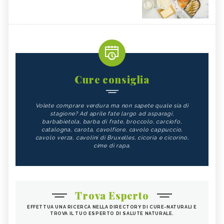
Cure consiglia
Volete comprare verdura ma non sapete quale sia di
stagione? Ad aprile fate largo ad asparagi,
barbabietola, barba di frate, broccolo, carciofo,
catalogna, carota, cavolfiore, cavolo cappuccio,
cavolo verza, cavolini di Bruxelles, cicoria e cicorino,
cime di rapa.
Trova Esperto
EFFETTUA UNA RICERCA NELLA DIRECTORY DI CURE-NATURALI E
TROVA IL TUO ESPERTO DI SALUTE NATURALE.