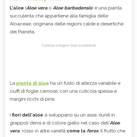
L'aloe
(
Aloe vera
o
Aloe barbadensis
) è una pianta
succulenta che appartiene alla famiglia delle
Aloaceae, originaria delle regioni calde e desertiche
del Pianeta.
Continua a leggere dopo la pubblicità
La
pianta di aloe
ha un fusto di altezza variabile e
ciuffi di foglie carnose, con una cuticola spessa e
margini ricchi di pine.
I
fiori dell'aloe
si sviluppano su un asse, riuniti in
grappoli densi e di colore giallo nel caso dell'
Aloe
vera
, rosso in altre varietà
come la
ferox
. Il frutto che