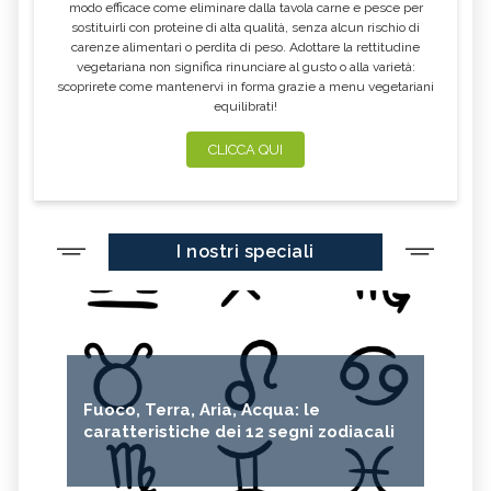
modo efficace come eliminare dalla tavola carne e pesce per
sostituirli con proteine di alta qualità, senza alcun rischio di
CALENDULA
IPERICO
carenze alimentari o perdita di peso. Adottare la rettitudine
ELICRISO
MANNITE
vegetariana non significa rinunciare al gusto o alla varietà:
scoprirete come mantenervi in forma grazie a menu vegetariani
ASHWAGANDHA
EQUISETO
equilibrati!
ISSOPO
EPILOBIO
CLICCA QUI
MENTA, TINTURA MADRE
SALVIA, TINTURA MADRE
GELSOMINO
BORRAGINE
AÇAI
PORTULACA
I nostri speciali
RHODIOLA
CITRONELLA
HERICIUM ERINACEUS
SPACCAPIETRA
CRESPINO
SEDUM
OLIO DI RICINO
MIRTO
Fuoco, Terra, Aria, Acqua: le
CAPELVENERE
GINKGO BILOBA
caratteristiche dei 12 segni zodiacali
CENTELLA
ACHILLEA
VERBENA
SPIREA