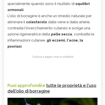
specialmente quando sono il risultato di
squilibri
ormonali
.
L'olio di
borragine è anche un rimedio naturale
per
eliminare il
colesterolo
dalle vene e dalle arterie
,
c
ontrasta l'invecchiamento cutaneo e svolge una
azione rigeneratrice della
pelle secca
, combatte le
infiammazioni cutanee,
gli eczemi,
l'acne
, la
psoriasi
.
Continua a leggere dopo la pubblicità
Puoi approfondire
tutte le proprietà e l'uso
dell'olio di borragine