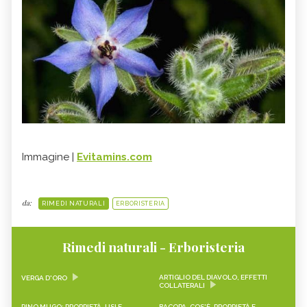
Immagine |
Evitamins.com
da:
RIMEDI NATURALI
ERBORISTERIA
Rimedi naturali - Erboristeria
ARTIGLIO DEL DIAVOLO, EFFETTI
VERGA D'ORO
COLLATERALI
PINO MUGO: PROPRIETÀ, USI E
BACOPA, COS'È, PROPRIETÀ E