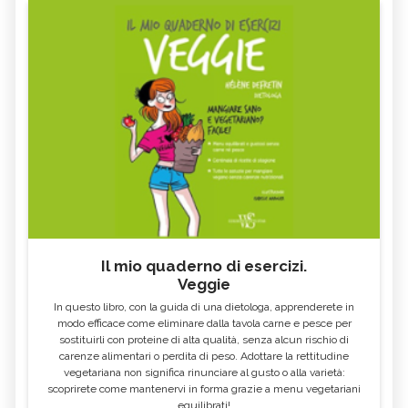
LAMPONE
SALSAPARIGLIA
RUSCO
LUPPOLO
GALEGA
MAITAKE
FICO
SALICE
ALTEA
ESCOLZIA
OLIO DI SESAMO
AMIDO
TÈ BIANCO
MELISSA
KOMBUCHA
GENZIANA
CARDO MARIANO IN
ECHINACEA, TINTURA MADRE
ERBORISTERIA
Il mio quaderno di esercizi.
Veggie
OLEOLITI
MORINGA OLEIFERA
In questo libro, con la guida di una dietologa, apprenderete in
FUMARIA
LAVANDA
modo efficace come eliminare dalla tavola carne e pesce per
sostituirli con proteine di alta qualità, senza alcun rischio di
CALENDULA
IPERICO
carenze alimentari o perdita di peso. Adottare la rettitudine
ELICRISO
MANNITE
vegetariana non significa rinunciare al gusto o alla varietà:
scoprirete come mantenervi in forma grazie a menu vegetariani
ASHWAGANDHA
EQUISETO
equilibrati!