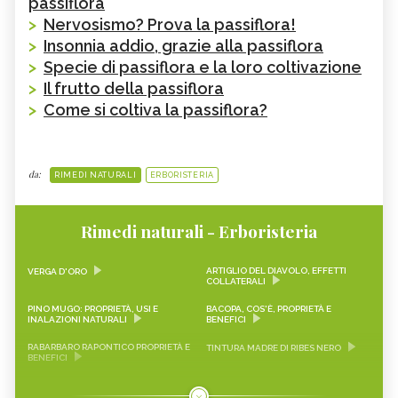
passiflora
>
Nervosismo? Prova la passiflora!
>
Insonnia addio, grazie alla passiflora
>
Specie di passiflora e la loro coltivazione
>
Il frutto della passiflora
>
Come si coltiva la passiflora?
da:
RIMEDI NATURALI
ERBORISTERIA
Rimedi naturali - Erboristeria
ARTIGLIO DEL DIAVOLO, EFFETTI
VERGA D'ORO
COLLATERALI
PINO MUGO: PROPRIETÀ, USI E
BACOPA, COS'È, PROPRIETÀ E
INALAZIONI NATURALI
BENEFICI
RABARBARO RAPONTICO PROPRIETÀ E
TINTURA MADRE DI RIBES NERO
BENEFICI
CASCARA SAGRADA PROPRIETÀ E
ONONIDE, PROPRIETÀ E BENEFICI
BENEFICI