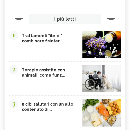
YERBA SANTA,
OLIO DI RISO
TINTURA MADRE DI CURCUMA
COLINA
I più letti
CORDYCEPS SINENSIS
BARDANA
BROMELINA
GUARANÀ
1
Trattamenti "ibridi":
combinare fisioter...
UVA URSINA
AGNOCASTO
TANNINI
FIENO GRECO
MALTODESTRINE
AGAVE
2
TAMARINDO
BIANCOSPINO
Terapie assistite con
animali: come funz...
GRAMIGNA
BELLADONNA
SANTOREGGIA
MACA DELLA ANDE
ELEUTEROCOCCO
PIANTAGGINE
3
9 cibi salutari con un alto
ARNICA
AGAR AGAR
contenuto di...
BOSWELLIA
GARCINIA
OLIO 31
ERISIMO