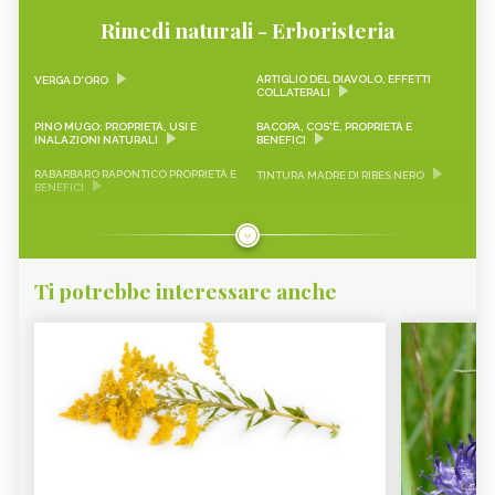
Rimedi naturali - Erboristeria
ARTIGLIO DEL DIAVOLO, EFFETTI
VERGA D'ORO
COLLATERALI
PINO MUGO: PROPRIETÀ, USI E
BACOPA, COS'È, PROPRIETÀ E
INALAZIONI NATURALI
BENEFICI
RABARBARO RAPONTICO PROPRIETÀ E
TINTURA MADRE DI RIBES NERO
BENEFICI
CASCARA SAGRADA PROPRIETÀ E
ONONIDE, PROPRIETÀ E BENEFICI
BENEFICI
GEMMODERIVATI
ECHINACEA
Ti potrebbe interessare anche
KARKADÈ
PIMPINELLA
OLIO DI COCCO
VIAGRA NATURALE
ERICA - CURE-NATURALI.IT
GLUCOMANNANO
PIANTE PER COMBATTERE
PROANTOCIANIDINE: COSA SONO,
L’INVECCHIAMENTO CUTANEO -
BENEFICI ED EFFETTI COLLATERALI -
CURE-NATURALI.IT
CURE-NATURALI.IT
ALOE VERA - CURE-NATURALI.IT
OLIO DI CANOLA