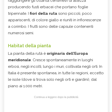
raggiungere gli ottanta centimetri di altezza
producendo fusti erbacei che portano foglie
tripennate. I
fiori della ruta
sono piccoli, poco
appariscenti, di colore giallo e riuniti in infiorescenze
a corimbo. I frutti sono delle capsule contenenti
numerosi semi.
Habitat della pianta
La pianta della rutà è
originaria dell’Europa
meridionale
. Cresce spontaneamente in luoghi
erbosi, negli incolti, lungo i muri, coltivata negli orti. In
Italia è presente spontanea, in tutte le regioni, eccetto
le isole (dove si trova solo negli orti e giardini), dal
piano ai 1.000 metri.
Continua a leggere dopo la pubblicità