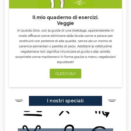
KOMBUCHA
GENZIANA
CARDO MARIANO IN
ECHINACEA, TINTURA MADRE
ERBORISTERIA
Il mio quaderno di esercizi.
Veggie
OLEOLITI
MORINGA OLEIFERA
In questo libro, con la guida di una dietologa, apprenderete in
FUMARIA
LAVANDA
modo efficace come eliminare dalla tavola carne e pesce per
sostituirli con proteine di alta qualità, senza alcun rischio di
CALENDULA
IPERICO
carenze alimentari o perdita di peso. Adottare la rettitudine
ELICRISO
MANNITE
vegetariana non significa rinunciare al gusto o alla varietà:
scoprirete come mantenervi in forma grazie a menu vegetariani
ASHWAGANDHA
EQUISETO
equilibrati!
ISSOPO
EPILOBIO
CLICCA QUI
MENTA, TINTURA MADRE
SALVIA, TINTURA MADRE
GELSOMINO
BORRAGINE
AÇAI
PORTULACA
I nostri speciali
RHODIOLA
CITRONELLA
HERICIUM ERINACEUS
SPACCAPIETRA
CRESPINO
SEDUM