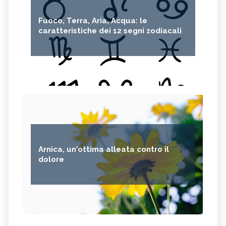
OLIO DI RICINO
MIRTO
Fuoco, Terra, Aria, Acqua: le
CAPELVENERE
GINKGO BILOBA
caratteristiche dei 12 segni zodiacali
CENTELLA
ACHILLEA
VERBENA
SPIREA
OLIO DI NOCCIOLA
ARTEMISIA
ACACIA
ACETOSELLA
GINEPRO
SCHISANDRA
MIRRA
SOLANUM NIGRUM
TÈ VERDE
OLIO DI JOJOBA
Arnica, un'ottima alleata contro il
GANODERMA
PSILLIO
dolore
TRIBULUS TERRESTRIS
CREATINA
PARIETARIA
FRUTTOSIO
ASSENZIO
FUCUS
MELATONINA
PILOSELLA