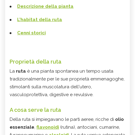
Descrizione della pianta
L'habitat della ruta
Cenni storici
Proprietà della ruta
La
ruta
è una pianta spontanea un tempo usata
tradizionalmente per le sue proprietà emmenagoghe,
stimolanti sulla muscolatura dell'utero,
vasculoprotettiva, digestive e revulsive.
A cosa serve la ruta
Della ruta si impiegavano le parti aeree, ricche di
olio
essenziale
,
flavonoidi
(rutina), antociani, cumarine,
furanocumarine e
alcaloidi
. La ruta veniva adoperata