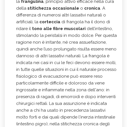
la
frangulina
, principio attivo efficace nella cura
della
stitichezza occasionale
o
cronica
. A
differenza di numerosi altri lassativi naturali o
artificiali, la
corteccia
di frangola ha il dono di
ridare il
tono alle fibre muscolari
dell’intestino,
stimolando la peristalsi in modo dolce. Per questa
ragione non è irritante, né crea assuefazione,
quindi anche l’uso prolungato risulta essere meno
dannoso di altri lassativi naturali. La frangola è
indicata nei casi in cui le feci devono essere molli,
in tutte quelle situazioni in cui il naturale processo
fisiologico di evacuazione può essere reso
particolarmente difficile e doloroso da vene
ingrossate e infiammate nella zona dell'ano: in
presenza di ragadi, di emorroidi e dopo interventi
chirurgici rettali. La sua assunzione è indicata
anche a chi ha usato in precedenza lassativi
molto forti e dai quali dipende l'inerzia intestinale
(intestino pigro), nella stitichezza cronica degli