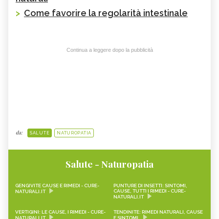
>
Come favorire la regolarità intestinale
Continua a leggere dopo la pubblicità
da:
SALUTE
NATUROPATIA
Salute - Naturopatia
GENGIVITE CAUSE E RIMEDI - CURE-
PUNTURE DI INSETTI: SINTOMI,
CAUSE, TUTTI I RIMEDI - CURE-
NATURALI.IT
NATURALI.IT
VERTIGINI: LE CAUSE, I RIMEDI - CURE-
TENDINITE: RIMEDI NATURALI, CAUSE
NATURALI.IT
E SINTOMI