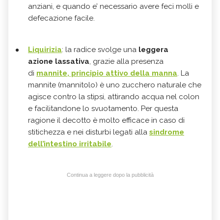
anziani, e quando e’ necessario avere feci molli e
defecazione facile.
Liquirizia
: l
a radice svolge una
leggera
azione
lassativa
,
grazie alla presenza
di
mannite
, principio attivo della
manna
. La
mannite (mannitolo) è uno zucchero naturale che
agisce contro la stipsi, attirando acqua nel colon
e facilitandone lo svuotamento. Per questa
ragione il decotto è molto efficace in caso di
stitichezza e nei disturbi legati alla
sindrome
dell’intestino irritabile
.
Continua a leggere dopo la pubblicità