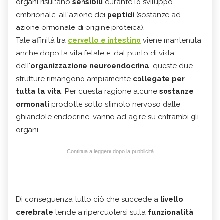
organi risultano
sensibili
durante lo sviluppo
embrionale, all'azione dei
peptidi
(sostanze ad
azione ormonale di origine proteica).
Tale affinità tra
cervello e intestino
viene mantenuta
anche dopo la vita fetale e, dal punto di vista
dell'
organizzazione neuroendocrina
, queste due
strutture rimangono ampiamente
collegate per
tutta la vita
. Per questa ragione alcune
sostanze
ormonali
prodotte sotto stimolo nervoso dalle
ghiandole endocrine, vanno ad agire su entrambi gli
organi.
Continua a leggere dopo la pubblicità
Di conseguenza tutto ciò che succede a
livello
cerebrale
tende a ripercuotersi sulla
funzionalità