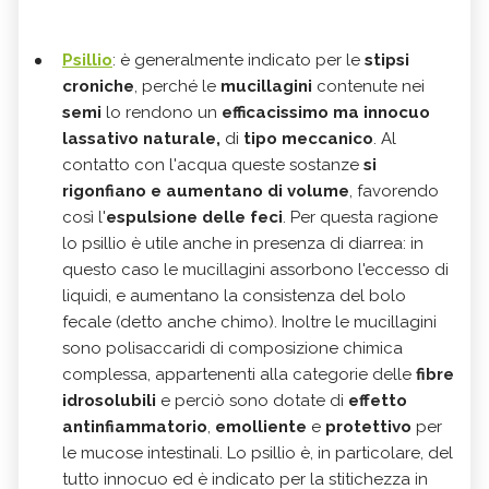
Psillio
: è generalmente indicato per le
stipsi
croniche
, perché le
mucillagini
contenute nei
semi
lo rendono un
efficacissimo ma innocuo
lassativo naturale,
di
tipo meccanico
. Al
contatto con l'acqua queste sostanze
si
rigonfiano e aumentano di volume
, favorendo
così l'
espulsione delle feci
. Per questa ragione
lo psillio è utile anche in presenza di diarrea: in
questo caso le mucillagini assorbono l'eccesso di
liquidi, e aumentano la consistenza del bolo
fecale (detto anche chimo). Inoltre le mucillagini
sono polisaccaridi di composizione chimica
complessa, appartenenti alla categorie delle
fibre
idrosolubili
e perciò sono dotate di
effetto
antinfiammatorio
,
emolliente
e
protettivo
per
le mucose intestinali. Lo psillio è, in particolare, del
tutto innocuo ed è indicato per la stitichezza in