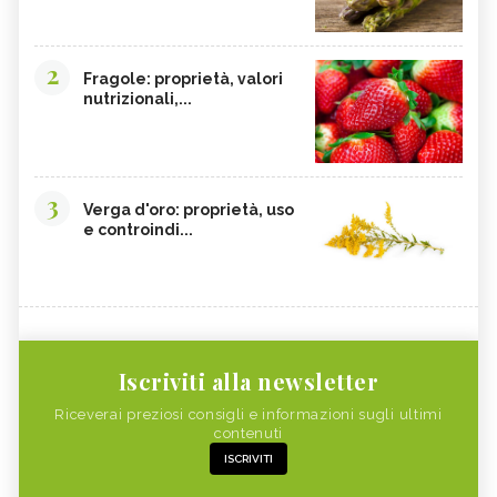
2
Fragole: proprietà, valori
nutrizionali,...
3
Verga d'oro: proprietà, uso
e controindi...
Iscriviti alla newsletter
Riceverai preziosi consigli e informazioni sugli ultimi
contenuti
ISCRIVITI