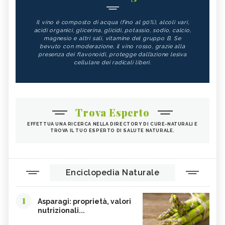
NEVRALGIA: SINTOMI, CAUSE, TUTTI I
INFLUENZA: SINTOMI, CAUSE, TUTTI I
RIMEDI
RIMEDI
Il vino è composto di acqua (fino al 90%), alcoli vari,
FORFORA: SINTOMI, CAUSE, TUTTI I
AGGRESSIVITÀ: SINTOMI, CAUSE,
acidi organici, glicerina, glicidi, potassio, sodio, calcio,
RIMEDI
TUTTI I RIMEDI
magnesio e altri sali, vitamine del gruppo B. Se
bevuto con moderazione, il vino rosso, grazie alla
AFASIA: SINTOMI, CAUSE, TUTTI I
RIMEDI
presenza dei flavonoidi, protegge dall’azione lesiva
cellulare dei radicali liberi.
Trova Esperto
EFFETTUA UNA RICERCA NELLA DIRECTORY DI CURE-NATURALI E
TROVA IL TUO ESPERTO DI SALUTE NATURALE.
Enciclopedia Naturale
1
Asparagi: proprietà, valori
nutrizionali...