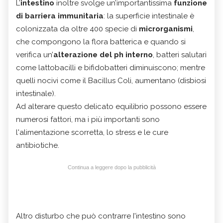
L’
intestino
inoltre svolge un’importantissima
funzione
di barriera immunitaria
: la superficie intestinale è
colonizzata da oltre 400 specie di
microrganismi
,
che compongono la flora batterica e quando si
verifica un’
alterazione del ph interno
, batteri salutari
come lattobacilli e bifidobatteri diminuiscono; mentre
quelli nocivi come il Bacillus Coli, aumentano (disbiosi
intestinale).
Ad alterare questo delicato equilibrio possono essere
numerosi fattori, ma i più importanti sono
l'alimentazione scorretta, lo stress e le cure
antibiotiche.
Continua a leggere dopo la pubblicità
Altro disturbo che può contrarre I'intestino sono