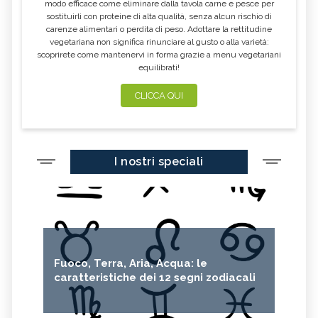
modo efficace come eliminare dalla tavola carne e pesce per
ACQUA NELLE ORECCHIE
ACIDITÀ DI STOMACO
sostituirli con proteine di alta qualità, senza alcun rischio di
carenze alimentari o perdita di peso. Adottare la rettitudine
MAL DI GOLA
TORCICOLLO
vegetariana non significa rinunciare al gusto o alla varietà:
ECZEMA
STRESS
scoprirete come mantenervi in forma grazie a menu vegetariani
equilibrati!
DIARREA: SINTOMI, CAUSE, TUTTI I
RITENZIONE IDRICA
RIMEDI
CLICCA QUI
MAL DI STOMACO: CAPIRNE
STITICHEZZA: SINTOMI, CAUSE E
L'ORIGINE E CURARLO
RIMEDI
DOLORI MESTRUALI: SINTOMI,
CELLULITE: CAUSE E TUTTI I
CAUSE, TUTTI I RIMEDI
RIMEDI
I nostri speciali
MAL DI SCHIENA: SINTOMI, CAUSE,
COLITE: SINTOMI, CAUSE, TUTTI I
TUTTI I RIMEDI
RIMEDI
ORZAIOLO: SINTOMI, CAUSE, TUTTI I
CISTITE: SINTOMI, CAUSE,
RIMEDI
PREVENZIONE, CURE
COLESTEROLO ALTO: SINTOMI,
MENOPAUSA: SEGNI, SINTOMI E
RIMEDI PER PREVENIRLI ED
CAUSE, TUTTI I RIMEDI
ATTENUARLI
Fuoco, Terra, Aria, Acqua: le
ACNE: SINTOMI, CAUSE, TUTTI I
RAGADI ANALI: SINTOMI, CAUSE,
RIMEDI
TUTTI I RIMEDI
caratteristiche dei 12 segni zodiacali
OSTEOPOROSI: SINTOMI, CAUSE,
VAMPATE DI CALORE, CAUSE E
TUTTI I RIMEDI
RIMEDI