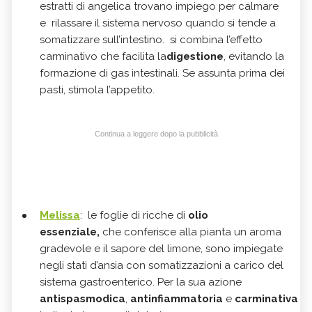
estratti di angelica trovano impiego per calmare
e
rilassare il sistema nervoso quando si tende a
somatizzare sull’intestino. si combina l’effetto
carminativo che facilita la
digestione
, evitando la
formazione di gas intestinali. Se assunta prima dei
pasti, stimola l’appetito.
Continua a leggere dopo la pubblicità
Melissa
: l
e foglie di
ricche di
olio
essenziale,
che conferisce
alla pianta un aroma
gradevole e il sapore del limone
, sono
impiegate
negli stati d’
ansia
con somatizzazioni a carico del
sistema gastroenterico. Per la sua azione
antispasmodica
,
antinfiammatoria
e
carminativa
è