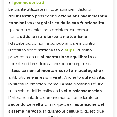
>
I gemmoderivati
Le piante utilizzate in fitoterapia per i disturbi
dell'
intestino
possiedono
azione antinfiammatoria,
carminativa
e
regolatrice della sua funzionalità
,
quando si manifestano problemi più comuni,
come
stitichezza
,
diarrea
e
meteorismo
.
I disturbi più comuni a cui può andare incontro
l'intestino sono:
stitichezza
o
stipsi
, di solito
provocata da un'
alimentazione squilibrata
o
carente di fibre; diarrea che può insorgere da
intossicazioni alimentar
i,
cure farmacologiche
o
antibiotiche e
infezioni virali
. Anche lo
stile di vita
;
lo stress; le emozioni come
l'ansia
possono influire
sulla salute dell'intestino, a
livello psicosomatico
.
L'intestino infatti, è comunemente considerato un
secondo cervello
, o una specie di
estensione del
sistema nervoso
, in quanto le cellule di questi due