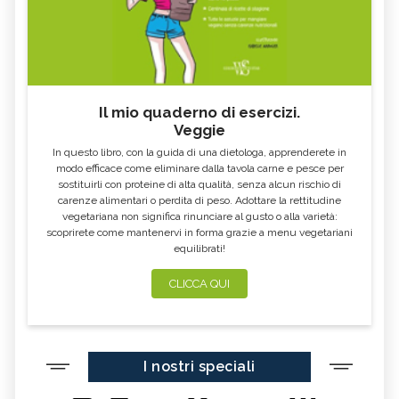
MELISSA
KOMBUCHA
GENZIANA
ECHINACEA, TINTURA MADRE
CARDO MARIANO IN
OLEOLITI
ERBORISTERIA
MORINGA OLEIFERA
FUMARIA
Il mio quaderno di esercizi.
Veggie
LAVANDA
CALENDULA
In questo libro, con la guida di una dietologa, apprenderete in
IPERICO
ELICRISO
modo efficace come eliminare dalla tavola carne e pesce per
sostituirli con proteine di alta qualità, senza alcun rischio di
MANNITE
ASHWAGANDHA
carenze alimentari o perdita di peso. Adottare la rettitudine
vegetariana non significa rinunciare al gusto o alla varietà:
EQUISETO
ISSOPO
scoprirete come mantenervi in forma grazie a menu vegetariani
equilibrati!
EPILOBIO
MENTA, TINTURA MADRE
SALVIA, TINTURA MADRE
GELSOMINO
CLICCA QUI
BORRAGINE
AÇAI
PORTULACA
RHODIOLA
I nostri speciali
CITRONELLA
HERICIUM ERINACEUS
SPACCAPIETRA
CRESPINO