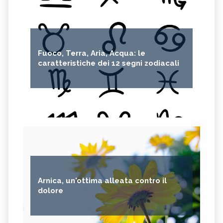
SEDUM
OLIO DI RICINO
MIRTO
CAPELVENERE
GINKGO BILOBA
CENTELLA
Fuoco, Terra, Aria, Acqua: le
ACHILLEA
VERBENA
caratteristiche dei 12 segni zodiacali
SPIREA
OLIO DI NOCCIOLA
ARTEMISIA
ACACIA
ACETOSELLA
GINEPRO
SCHISANDRA
MIRRA
SOLANUM NIGRUM
TÈ VERDE
OLIO DI JOJOBA
GANODERMA
PSILLIO
TRIBULUS TERRESTRIS
Arnica, un'ottima alleata contro il
CREATINA
PARIETARIA
dolore
FRUTTOSIO
ASSENZIO
FUCUS
MELATONINA