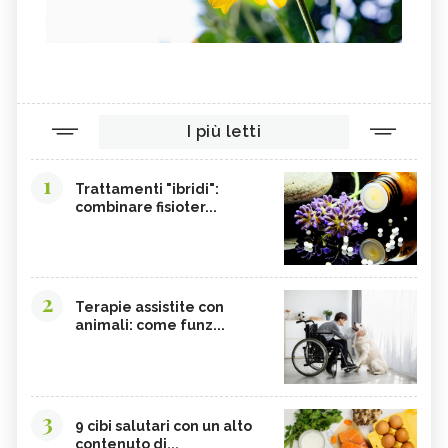
PILOSELLA
YERBA SANTA,
OLIO DI RISO
TINTURA MADRE DI CURCUMA
COLINA
CORDYCEPS SINENSIS
BARDANA
BROMELINA
I più letti
GUARANÀ
UVA URSINA
1
AGNOCASTO
TANNINI
Trattamenti "ibridi":
combinare fisioter...
FIENO GRECO
MALTODESTRINE
AGAVE
TAMARINDO
BIANCOSPINO
GRAMIGNA
2
Terapie assistite con
BELLADONNA
SANTOREGGIA
animali: come funz...
MACA DELLA ANDE
ELEUTEROCOCCO
PIANTAGGINE
ARNICA
AGAR AGAR
BOSWELLIA
3
9 cibi salutari con un alto
RUTA
GARCINIA
contenuto di...