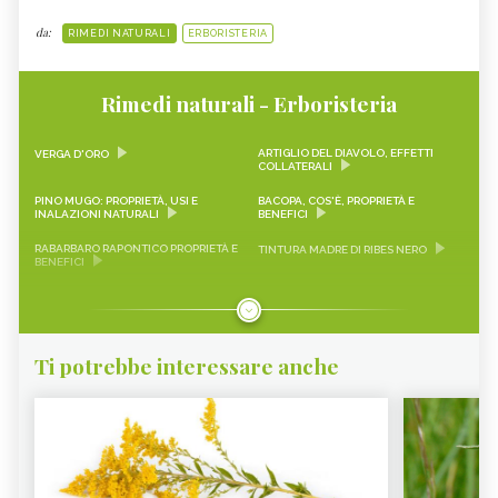
da:
RIMEDI NATURALI
ERBORISTERIA
Rimedi naturali - Erboristeria
ARTIGLIO DEL DIAVOLO, EFFETTI
VERGA D'ORO
COLLATERALI
PINO MUGO: PROPRIETÀ, USI E
BACOPA, COS'È, PROPRIETÀ E
INALAZIONI NATURALI
BENEFICI
RABARBARO RAPONTICO PROPRIETÀ E
TINTURA MADRE DI RIBES NERO
BENEFICI
CASCARA SAGRADA PROPRIETÀ E
ONONIDE, PROPRIETÀ E BENEFICI
BENEFICI
GEMMODERIVATI
ECHINACEA
Ti potrebbe interessare anche
KARKADÈ
PIMPINELLA
OLIO DI COCCO
VIAGRA NATURALE
ERICA - CURE-NATURALI.IT
GLUCOMANNANO
PIANTE PER COMBATTERE
PROANTOCIANIDINE: COSA SONO,