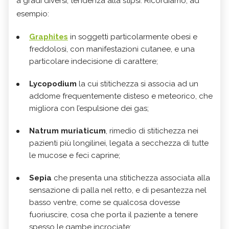
a gradi diversi, tendenza alla stipsi. Ricordiamo, ad
esempio:
Graphites
in soggetti particolarmente obesi e
freddolosi, con manifestazioni cutanee, e una
particolare indecisione di carattere;
Lycopodium
la cui stitichezza si associa ad un
addome frequentemente disteso e meteorico, che
migliora con l’espulsione dei gas;
Natrum muriaticum
, rimedio di stitichezza nei
pazienti più longilinei, legata a secchezza di tutte
le mucose e feci caprine;
Sepia
che presenta una stitichezza associata alla
sensazione di palla nel retto, e di pesantezza nel
basso ventre, come se qualcosa dovesse
fuoriuscire, cosa che porta il paziente a tenere
spesso le gambe incrociate;