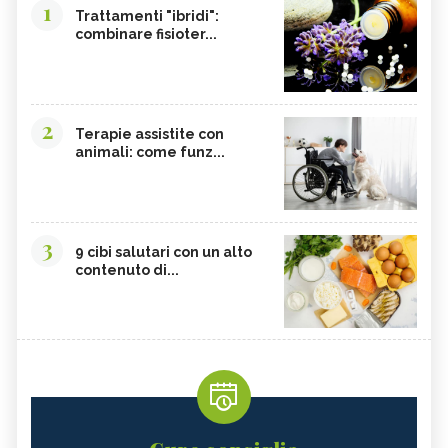
1
Trattamenti "ibridi":
combinare fisioter...
2
Terapie assistite con
animali: come funz...
3
9 cibi salutari con un alto
contenuto di...