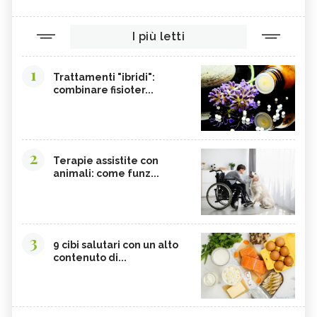
COLINA
CORDYCEPS SINENSIS
BARDANA
BROMELINA
I più letti
GUARANÀ
UVA URSINA
1
AGNOCASTO
TANNINI
Trattamenti "ibridi":
combinare fisioter...
FIENO GRECO
MALTODESTRINE
AGAVE
TAMARINDO
BIANCOSPINO
GRAMIGNA
2
Terapie assistite con
BELLADONNA
SANTOREGGIA
animali: come funz...
MACA DELLA ANDE
ELEUTEROCOCCO
PIANTAGGINE
ARNICA
AGAR AGAR
BOSWELLIA
3
9 cibi salutari con un alto
RUTA
GARCINIA
contenuto di...
OLIO 31
ERISIMO
CORBEZZOLO
RESVERATROLO