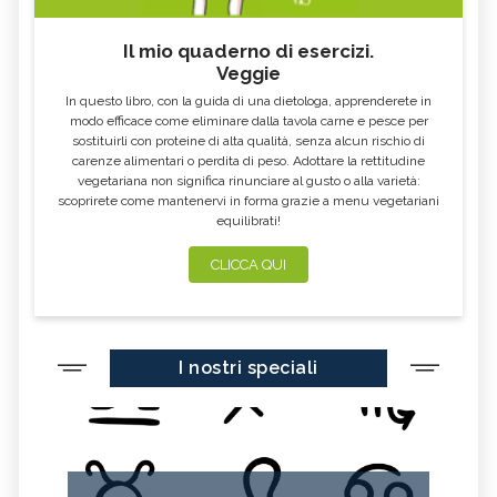
ERBORISTERIA
MORINGA OLEIFERA
FUMARIA
Il mio quaderno di esercizi.
Veggie
LAVANDA
CALENDULA
In questo libro, con la guida di una dietologa, apprenderete in
IPERICO
ELICRISO
modo efficace come eliminare dalla tavola carne e pesce per
sostituirli con proteine di alta qualità, senza alcun rischio di
MANNITE
ASHWAGANDHA
carenze alimentari o perdita di peso. Adottare la rettitudine
vegetariana non significa rinunciare al gusto o alla varietà:
EQUISETO
ISSOPO
scoprirete come mantenervi in forma grazie a menu vegetariani
equilibrati!
EPILOBIO
MENTA, TINTURA MADRE
SALVIA, TINTURA MADRE
GELSOMINO
CLICCA QUI
BORRAGINE
AÇAI
PORTULACA
RHODIOLA
I nostri speciali
CITRONELLA
HERICIUM ERINACEUS
SPACCAPIETRA
CRESPINO
SEDUM
OLIO DI RICINO
MIRTO
CAPELVENERE