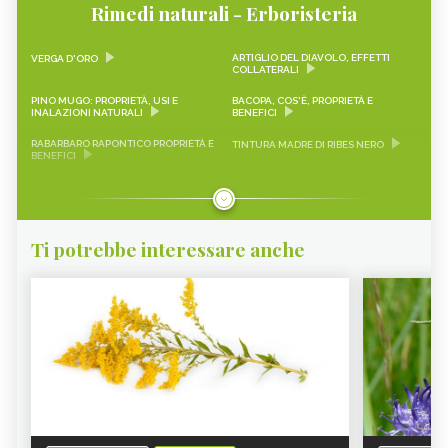
Rimedi naturali - Erboristeria
ARTIGLIO DEL DIAVOLO, EFFETTI
VERGA D'ORO
COLLATERALI
PINO MUGO: PROPRIETÀ, USI E
BACOPA, COS'È, PROPRIETÀ E
INALAZIONI NATURALI
BENEFICI
RABARBARO RAPONTICO PROPRIETÀ E
TINTURA MADRE DI RIBES NERO
BENEFICI
CASCARA SAGRADA PROPRIETÀ E
ONONIDE, PROPRIETÀ E BENEFICI
BENEFICI
GEMMODERIVATI
ECHINACEA
Ti potrebbe interessare anche
KARKADÈ
PIMPINELLA
OLIO DI COCCO
VIAGRA NATURALE
ERICA - CURE-NATURALI.IT
GLUCOMANNANO
PIANTE PER COMBATTERE
PROANTOCIANIDINE: COSA SONO,
L’INVECCHIAMENTO CUTANEO -
BENEFICI ED EFFETTI COLLATERALI -
CURE-NATURALI.IT
CURE-NATURALI.IT
ALOE VERA - CURE-NATURALI.IT
OLIO DI CANOLA
BANABA PROPRIETÀ E
SAMBUCO - CURE-NATURALI.IT