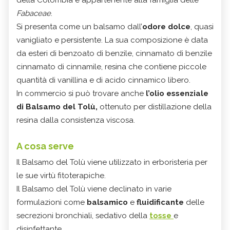
della Colombia e appartenente alla famiglia delle
Fabaceae
.
Si presenta come un balsamo dall’
odore dolce
, quasi
vanigliato e persistente. La sua composizione è data
da esteri di benzoato di benzile, cinnamato di benzile
cinnamato di cinnamile, resina che contiene piccole
quantità di vanillina e di acido cinnamico libero.
In commercio si può trovare anche
l’olio essenziale
di Balsamo del Tolù,
ottenuto per distillazione della
resina dalla consistenza viscosa.
A cosa serve
Il Balsamo del Tolù viene utilizzato in erboristeria per
le sue virtù fitoterapiche.
Il Balsamo del Tolù viene declinato in varie
formulazioni come
balsamico
e
fluidificante
delle
secrezioni bronchiali, sedativo della
tosse
e
disinfettante.