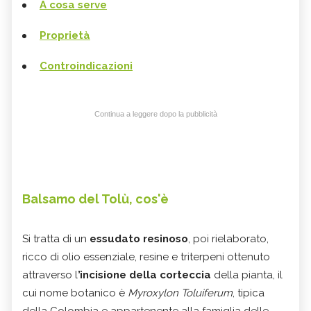
A cosa serve
Proprietà
Controindicazioni
Continua a leggere dopo la pubblicità
Balsamo del Tolù, cos'è
Si tratta di un
essudato resinoso
, poi rielaborato,
ricco di olio essenziale, resine e triterpeni ottenuto
attraverso l
’incisione della corteccia
della pianta, il
cui nome botanico è
Myroxylon Toluiferum
, tipica