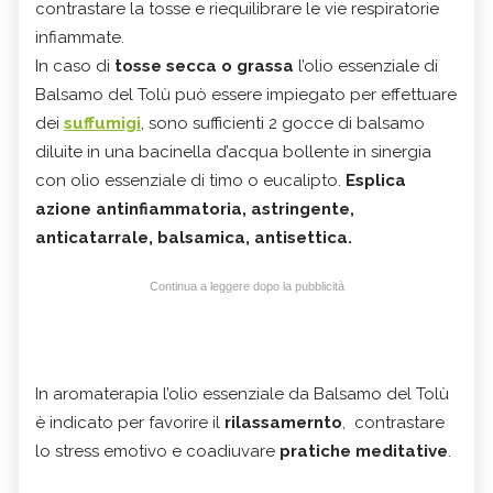
contrastare la tosse e riequilibrare le vie respiratorie
infiammate.
In caso di
tosse secca o grassa
l’olio essenziale di
Balsamo del Tolù può essere impiegato per effettuare
dei
suffumigi
, sono sufficienti 2 gocce di balsamo
diluite in una bacinella d’acqua bollente in sinergia
con olio essenziale di timo o eucalipto.
Esplica
azione antinfiammatoria, astringente,
anticatarrale, balsamica, antisettica.
Continua a leggere dopo la pubblicità
In aromaterapia l’olio essenziale da Balsamo del Tolù
è indicato per favorire il
rilassamernto
, contrastare
lo stress emotivo e coadiuvare
pratiche meditative
.