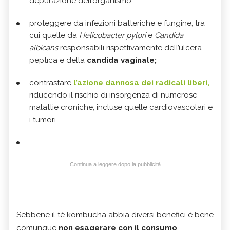
depurazione dell’organismo;
proteggere da infezioni batteriche e fungine, tra
cui quelle da
Helicobacter pylori
e
Candida
albicans
responsabili rispettivamente dell’ulcera
peptica e della
candida vaginale;
contrastare
l’azione dannosa dei radicali liberi,
riducendo il rischio di insorgenza di numerose
malattie croniche, incluse quelle cardiovascolari e
i tumori.
Continua a leggere dopo la pubblicità
Sebbene il tè kombucha abbia diversi benefici è bene
comunque
non esagerare con il consumo