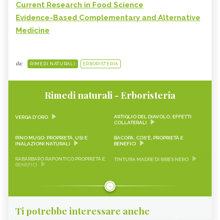
Current Research in Food Science
Evidence-Based Complementary and Alternative
Medicine
da:
RIMEDI NATURALI
ERBORISTERIA
Rimedi naturali - Erboristeria
ARTIGLIO DEL DIAVOLO, EFFETTI
VERGA D'ORO
COLLATERALI
PINO MUGO: PROPRIETÀ, USI E
BACOPA, COS'È, PROPRIETÀ E
INALAZIONI NATURALI
BENEFICI
RABARBARO RAPONTICO PROPRIETÀ E
TINTURA MADRE DI RIBES NERO
BENEFICI
CASCARA SAGRADA PROPRIETÀ E
ONONIDE, PROPRIETÀ E BENEFICI
BENEFICI
GEMMODERIVATI
ECHINACEA
Ti potrebbe interessare anche
KARKADÈ
PIMPINELLA