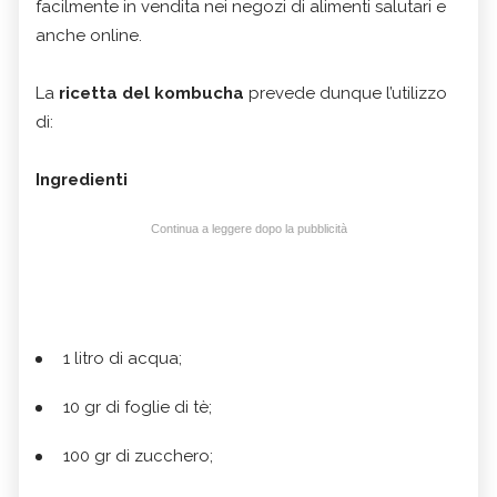
facilmente in vendita nei negozi di alimenti salutari e
anche online.
La
ricetta del kombucha
prevede dunque l’utilizzo
di:
Ingredienti
Continua a leggere dopo la pubblicità
1 litro di acqua;
10 gr di foglie di tè;
100 gr di zucchero;