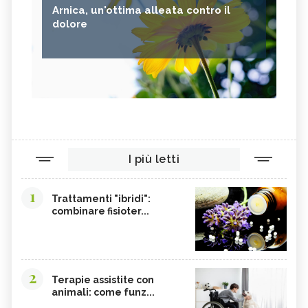
Arnica, un'ottima alleata contro il
PSILLIO
TRIBULUS TERRESTRIS
dolore
CREATINA
PARIETARIA
FRUTTOSIO
ASSENZIO
FUCUS
MELATONINA
PILOSELLA
YERBA SANTA,
OLIO DI RISO
TINTURA MADRE DI CURCUMA
COLINA
CORDYCEPS SINENSIS
I più letti
BARDANA
BROMELINA
GUARANÀ
UVA URSINA
1
Trattamenti "ibridi":
combinare fisioter...
AGNOCASTO
TANNINI
FIENO GRECO
MALTODESTRINE
AGAVE
TAMARINDO
2
BIANCOSPINO
GRAMIGNA
Terapie assistite con
animali: come funz...
BELLADONNA
SANTOREGGIA