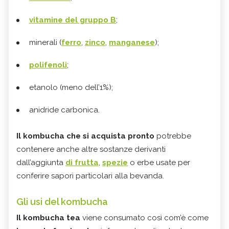
vitamine del gruppo B
;
minerali (
ferro
,
zinco
,
manganese
);
polifenoli
;
etanolo (meno dell’1%);
anidride carbonica.
Il kombucha che si acquista pronto
potrebbe
contenere anche altre sostanze derivanti
dall’aggiunta
di frutta
,
spezie
o erbe usate per
conferire sapori particolari alla bevanda.
Gli usi del kombucha
Il kombucha tea
viene consumato così com’è come