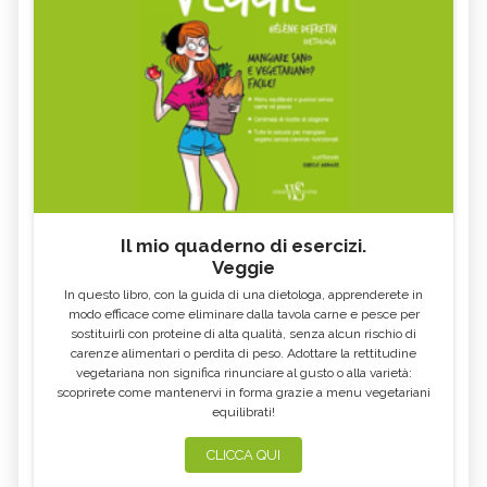
GALEGA
MAITAKE
FICO
SALICE
ALTEA
ESCOLZIA
OLIO DI SESAMO
AMIDO
TÈ BIANCO
MELISSA
GENZIANA
ECHINACEA, TINTURA MADRE
CARDO MARIANO IN
OLEOLITI
ERBORISTERIA
Il mio quaderno di esercizi.
Veggie
MORINGA OLEIFERA
FUMARIA
In questo libro, con la guida di una dietologa, apprenderete in
LAVANDA
CALENDULA
modo efficace come eliminare dalla tavola carne e pesce per
sostituirli con proteine di alta qualità, senza alcun rischio di
IPERICO
ELICRISO
carenze alimentari o perdita di peso. Adottare la rettitudine
MANNITE
ASHWAGANDHA
vegetariana non significa rinunciare al gusto o alla varietà:
scoprirete come mantenervi in forma grazie a menu vegetariani
EQUISETO
ISSOPO
equilibrati!
EPILOBIO
MENTA, TINTURA MADRE
CLICCA QUI
SALVIA, TINTURA MADRE
GELSOMINO