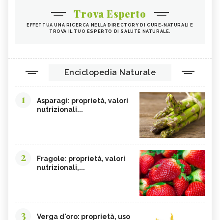
TIGLIO
MALVA
Trova Esperto
ROSA CANINA
RIBES NERO
EFFETTUA UNA RICERCA NELLA DIRECTORY DI CURE-NATURALI E
TROVA IL TUO ESPERTO DI SALUTE NATURALE.
ANANAS
ARTIGLIO DEL DIAVOLO
TARASSACO
PASSIFLORA
CAMOMILLA
MANNA
Enciclopedia Naturale
GINSENG
OLIO DI COTONE
1
EFFETTI COLLATERALI PIANTE ERBE
VIOLA DEL PENSIERO
Asparagi: proprietà, valori
OFFICINALI
nutrizionali...
CRANBERRY
CARRUBE
TANACETO
BUGOLA
AMAMELIDE
FLAVONOIDI
2
Fragole: proprietà, valori
nutrizionali,...
SOFORA
EDERA
ELEUTEROCOCCO, TINTURA
FICO DEGLI OTTENTOTTI
MADRE
CENTINODIA
UNCARIA
3
Verga d'oro: proprietà, uso
MASTICE DI CHIOS
CIRMOLO