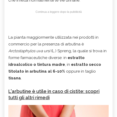
che infetta normalmente le vie urinarie.
Continua a leggere dopo la pubblicità
La pianta maggiormente utilizzata nei prodotti in
commercio per la presenza di arbutina è
Arctostaphylos uva ursi
(L.) Spreng, la quale si trova in
forme farmaceutiche diverse: in
estratto
idroalcolico o tintura madre
, in
estratto secco
titolato in arbutina al 6-10%
oppure in taglio
tisana
.
L'arbutine è utile in caso di cistite: scopri
tutti gli altri rimedi