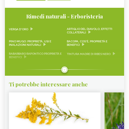
Rimedi naturali - Erboristeria
ARTIGLIO DEL DIAVOLO, EFFETTI
VERGA D'ORO
COLLATERALI
PINO MUGO: PROPRIETÀ, USI E
BACOPA, COS'È, PROPRIETÀ E
INALAZIONI NATURALI
BENEFICI
RABARBARO RAPONTICO PROPRIETÀ E
TINTURA MADRE DI RIBES NERO
BENEFICI
CASCARA SAGRADA PROPRIETÀ E
ONONIDE, PROPRIETÀ E BENEFICI
BENEFICI
GEMMODERIVATI
ECHINACEA
Ti potrebbe interessare anche
KARKADÈ
PIMPINELLA
OLIO DI COCCO
VIAGRA NATURALE
ERICA - CURE-NATURALI.IT
GLUCOMANNANO
PIANTE PER COMBATTERE
PROANTOCIANIDINE: COSA SONO,
L’INVECCHIAMENTO CUTANEO -
BENEFICI ED EFFETTI COLLATERALI -
CURE-NATURALI.IT
CURE-NATURALI.IT