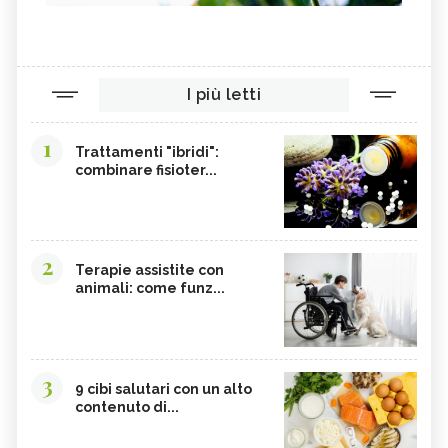
MELATONINA
PILOSELLA
YERBA SANTA,
OLIO DI RISO
TINTURA MADRE DI CURCUMA
COLINA
I più letti
CORDYCEPS SINENSIS
BARDANA
BROMELINA
GUARANÀ
1
Trattamenti "ibridi":
combinare fisioter...
UVA URSINA
AGNOCASTO
TANNINI
FIENO GRECO
MALTODESTRINE
AGAVE
2
TAMARINDO
BIANCOSPINO
Terapie assistite con
animali: come funz...
GRAMIGNA
BELLADONNA
SANTOREGGIA
MACA DELLA ANDE
ELEUTEROCOCCO
PIANTAGGINE
3
9 cibi salutari con un alto
ARNICA
AGAR AGAR
contenuto di...
BOSWELLIA
RUTA