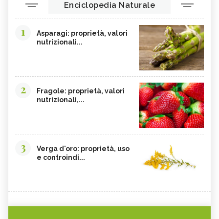
Enciclopedia Naturale
MANNA
GINSENG
1
OLIO DI COTONE
VIOLA DEL PENSIERO
Asparagi: proprietà, valori
nutrizionali...
EFFETTI COLLATERALI PIANTE ERBE
CRANBERRY
OFFICINALI
CARRUBE
TANACETO
BUGOLA
AMAMELIDE
2
Fragole: proprietà, valori
nutrizionali,...
FLAVONOIDI
SOFORA
ELEUTEROCOCCO, TINTURA
EDERA
MADRE
FICO DEGLI OTTENTOTTI
CENTINODIA
3
Verga d'oro: proprietà, uso
UNCARIA
MASTICE DI CHIOS
e controindi...
CIRMOLO
MELASSA NERA
KUKICHA
TÈ OOLONG
BURRO DI ILLIPÉ
PINO MUGO
OLIO D'OLIVA
ENOTERA