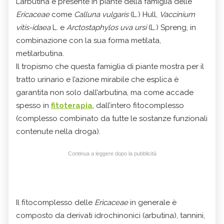
L’arbutina è presente in piante della famiglia delle
Ericaceae
come
Calluna vulgaris
(L.) Hull,
Vaccinium
vitis-idaea
L. e
Arctostaphylos uva ursi
(L.) Spreng, in
combinazione con la sua forma metilata,
metilarbutina.
Il tropismo che questa famiglia di piante mostra per il
tratto urinario e l’azione mirabile che esplica è
garantita non solo dall’arbutina, ma come accade
spesso in
fitoterapia
, dall’intero fitocomplesso
(complesso combinato da tutte le sostanze funzionali
contenute nella droga).
Continua a leggere dopo la pubblicità
Il fitocomplesso delle
Ericaceae
in generale è
composto da derivati idrochinonici (arbutina), tannini,