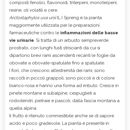
composti fenolici, flavonoidi, triterpeni, monoterpeni,
resine, oli volatili e cere.
Arctostaphylos uva ursi
(L.) Spreng è la pianta
maggiormente utilizzata per le preparazioni
farmaceutiche contro le
infiammazioni delle basse
vie urinarie
. Si tratta di un arbusto sempreverde
prostrato, con lunghi fusti striscianti da cui si
dipartono brevi rami ascendenti recanti le foglie da
obovate a obovate-spatulate fino a spatulate.
I fiori, che crescono all’estremità dei rami, sono
raccolti in piccoli grappoli, sono piccoli e di colore
bianco-rosa e hanno una forma ad imbuto. Cresce in
pinete montane e subalpine, cespuglieti a
rododendri, pietraie e pascoli, dalla fascia montana a
quella alpina.
Il frutto è ritenuto commestibile anche se di sapore
acido e poco gradevole. La pianta è presente in