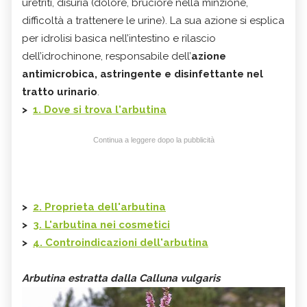
uretriti, disuria (dolore, bruciore nella minzione,
difficoltà a trattenere le urine). La sua azione si esplica
per idrolisi basica nell’intestino e rilascio
dell’idrochinone, responsabile dell’
azione
antimicrobica, astringente e disinfettante nel
tratto urinario
.
>
1. Dove si trova l'arbutina
Continua a leggere dopo la pubblicità
>
2. Proprieta dell'arbutina
>
3. L'arbutina nei cosmetici
>
4. Controindicazioni dell'arbutina
Arbutina estratta dalla Calluna vulgaris