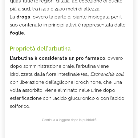
quasi tutte le regioni d’Italia, ad eccezione di quelle
più a sud, tra i 500 e 2500 metri di altezza.
La
droga
, ovvero la parte di piante impiegata per il
suo contenuto in principi attivi, è rappresentata dalle
foglie
.
Proprietà dell'arbutina
L’arbutina è considerata un pro farmaco
, ovvero
dopo somministrazione orale, l’arbutina viene
idrolizzata dalla flora intestinale (es.,
Escherichia coli
)
con liberazione dell’aglicone idrochinone, che, una
volta assorbito, viene eliminato nelle urine dopo
esterificazione con l’acido glucuronico o con l’acido
solforico.
Continua a leggere dopo la pubblicità