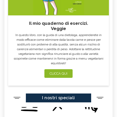
KOMBUCHA
GENZIANA
CARDO MARIANO IN
ECHINACEA, TINTURA MADRE
ERBORISTERIA
Il mio quaderno di esercizi.
Veggie
OLEOLITI
MORINGA OLEIFERA
In questo libro, con la guida di una dietologa, apprenderete in
FUMARIA
LAVANDA
modo efficace come eliminare dalla tavola carne e pesce per
sostituirli con proteine di alta qualità, senza alcun rischio di
CALENDULA
IPERICO
carenze alimentari o perdita di peso. Adottare la rettitudine
ELICRISO
MANNITE
vegetariana non significa rinunciare al gusto o alla varietà:
scoprirete come mantenervi in forma grazie a menu vegetariani
ASHWAGANDHA
EQUISETO
equilibrati!
ISSOPO
EPILOBIO
CLICCA QUI
MENTA, TINTURA MADRE
SALVIA, TINTURA MADRE
GELSOMINO
BORRAGINE
AÇAI
PORTULACA
I nostri speciali
RHODIOLA
CITRONELLA
HERICIUM ERINACEUS
SPACCAPIETRA