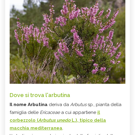
Dove si trova l'arbutina
Il nome Arbutina
deriva da
Arbutus
sp., pianta della
famiglia delle
Ericaceae
a cui appartiene
il
corbezzolo
(
Arbutus unedo
L.), tipico della
macchia mediterranea
.