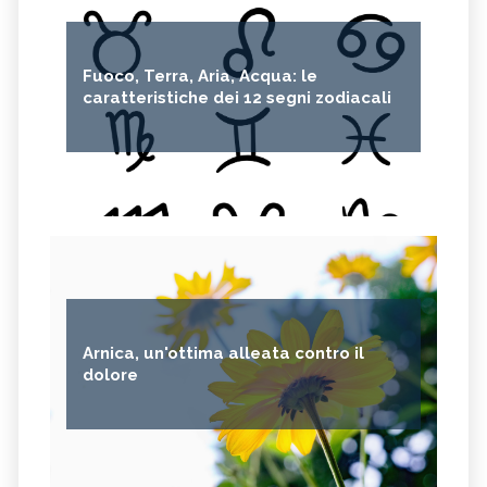
CRESPINO
SEDUM
OLIO DI RICINO
MIRTO
Fuoco, Terra, Aria, Acqua: le
CAPELVENERE
GINKGO BILOBA
caratteristiche dei 12 segni zodiacali
CENTELLA
ACHILLEA
VERBENA
SPIREA
OLIO DI NOCCIOLA
ARTEMISIA
ACACIA
ACETOSELLA
GINEPRO
SCHISANDRA
MIRRA
SOLANUM NIGRUM
TÈ VERDE
OLIO DI JOJOBA
Arnica, un'ottima alleata contro il
GANODERMA
PSILLIO
dolore
TRIBULUS TERRESTRIS
CREATINA
PARIETARIA
FRUTTOSIO
ASSENZIO
FUCUS