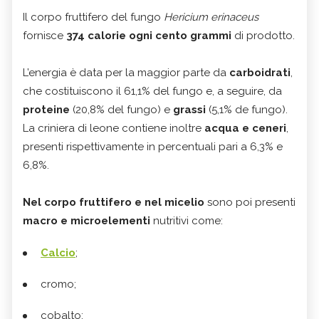
Il corpo fruttifero del fungo
Hericium erinaceus
fornisce
374 calorie ogni cento grammi
di prodotto.
L’energia è data per la maggior parte da
carboidrati
,
che costituiscono il 61,1% del fungo e, a seguire, da
proteine
(20,8% del fungo) e
grassi
(5,1% de fungo).
La criniera di leone contiene inoltre
acqua e ceneri
,
presenti rispettivamente in percentuali pari a 6,3% e
6,8%.
Nel corpo fruttifero e nel micelio
sono poi presenti
macro e microelementi
nutritivi come:
Calcio
;
cromo;
cobalto;