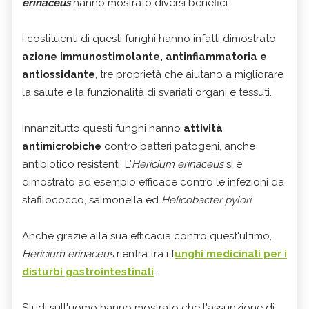
erinaceus
hanno mostrato diversi benefici.
I costituenti di questi funghi hanno infatti dimostrato
azione immunostimolante, antinfiammatoria e
antiossidante
, tre proprietà che aiutano a migliorare
la salute e la funzionalità di svariati organi e tessuti.
Innanzitutto questi funghi hanno
attività
antimicrobiche
contro batteri patogeni, anche
antibiotico resistenti. L'
Hericium erinaceus
si è
dimostrato ad esempio efficace contro le infezioni da
stafilococco, salmonella ed
Helicobacter pylori
.
Anche grazie alla sua efficacia contro quest'ultimo,
Hericium erinaceus
rientra tra i f
unghi medicinali per i
disturbi gastrointestinali
.
Studi sull'uomo hanno mostrato che l'assunzione di