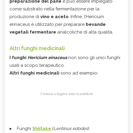
preparazione del pane
e può essere impiegato
come substrato nella fermentazione per la
produzione di
vino e aceto
. Infine, l’Hericium
erinaceus è utilizzato per preparare
bevande
vegetali fermentare
analcoliche di alta qualità.
Altri funghi medicinali
I funghi
Hericium einaceus
non sono gli unici funghi
usati a scopo terapeutico.
Altri funghi medicinali
sono ad esempio:
Continua a leggere dopo la pubblicità
Funghi
Shiitake
(
Lentinus edodes
)