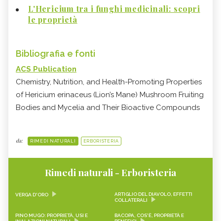
L'Hericium tra i funghi medicinali: scopri
le proprietà
Bibliografia e fonti
ACS Publication
Chemistry, Nutrition, and Health-Promoting Properties
of Hericium erinaceus (Lion’s Mane) Mushroom Fruiting
Bodies and Mycelia and Their Bioactive Compounds
da:
RIMEDI NATURALI
ERBORISTERIA
Rimedi naturali - Erboristeria
ARTIGLIO DEL DIAVOLO, EFFETTI
VERGA D'ORO
COLLATERALI
PINO MUGO: PROPRIETÀ, USI E
BACOPA, COS'È, PROPRIETÀ E