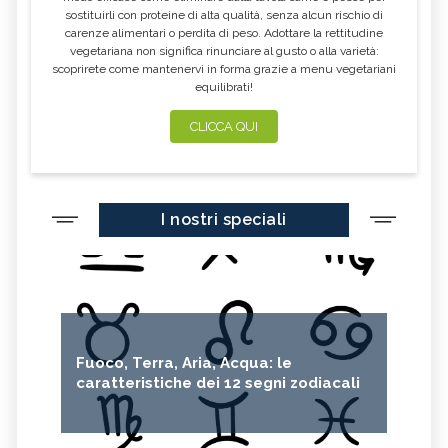
sostituirli con proteine di alta qualità, senza alcun rischio di
CALENDULA
IPERICO
carenze alimentari o perdita di peso. Adottare la rettitudine
ELICRISO
MANNITE
vegetariana non significa rinunciare al gusto o alla varietà:
scoprirete come mantenervi in forma grazie a menu vegetariani
ASHWAGANDHA
EQUISETO
equilibrati!
ISSOPO
EPILOBIO
CLICCA QUI
MENTA, TINTURA MADRE
SALVIA, TINTURA MADRE
GELSOMINO
BORRAGINE
AÇAI
PORTULACA
I nostri speciali
RHODIOLA
CITRONELLA
SPACCAPIETRA
CRESPINO
SEDUM
OLIO DI RICINO
MIRTO
CAPELVENERE
Fuoco, Terra, Aria, Acqua: le
GINKGO BILOBA
CENTELLA
caratteristiche dei 12 segni zodiacali
ACHILLEA
VERBENA
SPIREA
OLIO DI NOCCIOLA