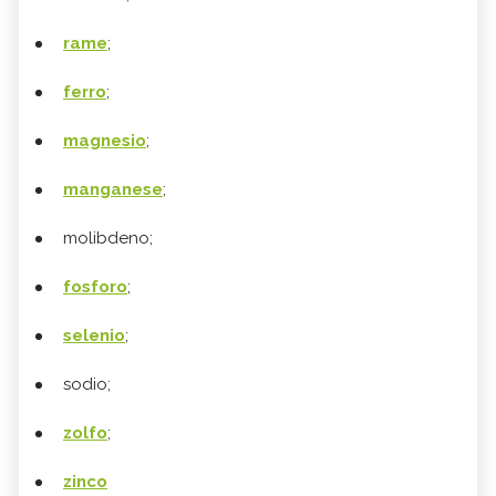
rame
;
ferro
;
magnesio
;
manganese
;
molibdeno;
fosforo
;
selenio
;
sodio;
zolfo
;
zinco