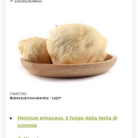
di
TATIANA MASELLI
Credit foto
©alexeykonovalenko - 123rf
Hericium erinaceus, il fungo dalla testa di
scimmia