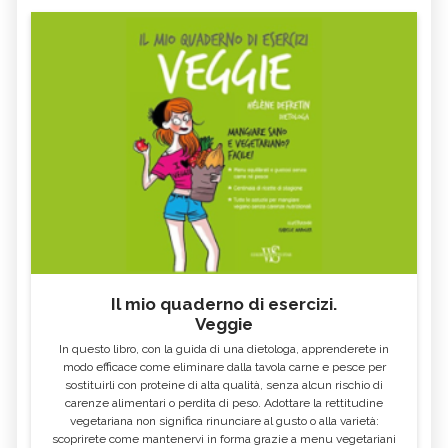
LAMPONE
SALSAPARIGLIA
RUSCO
LUPPOLO
GALEGA
MAITAKE
FICO
SALICE
ESCOLZIA
OLIO DI SESAMO
AMIDO
TÈ BIANCO
MELISSA
KOMBUCHA
GENZIANA
ECHINACEA, TINTURA MADRE
CARDO MARIANO IN
OLEOLITI
ERBORISTERIA
Il mio quaderno di esercizi.
Veggie
MORINGA OLEIFERA
FUMARIA
In questo libro, con la guida di una dietologa, apprenderete in
LAVANDA
CALENDULA
modo efficace come eliminare dalla tavola carne e pesce per
sostituirli con proteine di alta qualità, senza alcun rischio di
IPERICO
ELICRISO
carenze alimentari o perdita di peso. Adottare la rettitudine
MANNITE
ASHWAGANDHA
vegetariana non significa rinunciare al gusto o alla varietà:
scoprirete come mantenervi in forma grazie a menu vegetariani