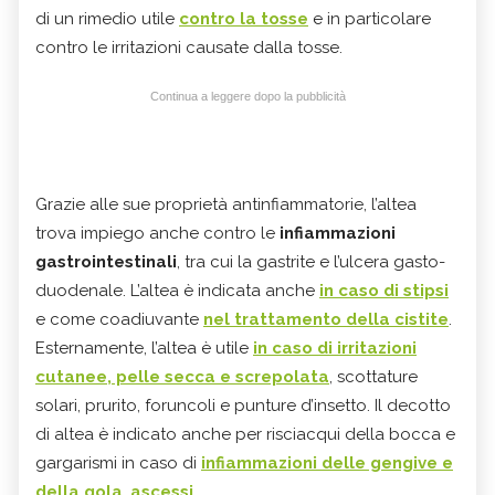
di un rimedio utile
contro la tosse
e in particolare
contro le irritazioni causate dalla tosse.
Continua a leggere dopo la pubblicità
Grazie alle sue proprietà antinfiammatorie, l’altea
trova impiego anche contro le
infiammazioni
gastrointestinali
, tra cui la gastrite e l’ulcera gasto-
duodenale. L’altea è indicata anche
in caso di stipsi
e come coadiuvante
nel trattamento della cistite
.
Esternamente, l’altea è utile
in caso di irritazioni
cutanee, pelle secca e screpolata
, scottature
solari, prurito, foruncoli e punture d’insetto. Il decotto
di altea è indicato anche per risciacqui della bocca e
gargarismi in caso di
infiammazioni delle gengive e
della gola
,
ascessi
.