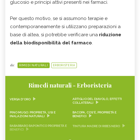
glucosio e principi attivi presenti nei farmaci.
Per questo motivo, se si assumono terapie e
contemporaneamente si utilizzano preparazioni a
base di altea, si potrebbe verificare una
riduzione
della biodisponibilità del farmaco
.
da:
RIMEDI NATURALI
ERBORISTERIA
Rimedi naturali - Erboristeria
ARTIGLIO DEL DIAVOLO, EFFETTI
VERGA D'ORO
COLLATERALI
PINO MUGO: PROPRIETÀ, USI E
BACOPA, COS'È, PROPRIETÀ E
INALAZIONI NATURALI
BENEFICI
RABARBARO RAPONTICO PROPRIETÀ E
TINTURA MADRE DI RIBES NERO
BENEFICI
CASCARA SAGRADA PROPRIETÀ E
ONONIDE, PROPRIETÀ E BENEFICI