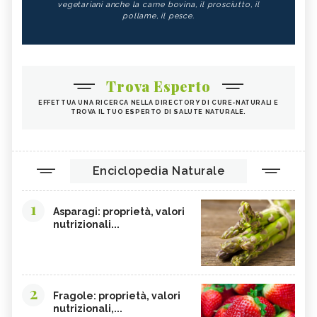
YERBA MATE: BENEFICI E
CARBONE VEGETALE
vegetariani anche la carne bovina, il prosciutto, il
CONTROINDICAZIONI DELLA
pollame, il pesce.
BEVANDA - CURE-NATURALI.I
BETULLA
LECITINA DI SOIA
TIGLIO
MALVA
Trova Esperto
ROSA CANINA
RIBES NERO
EFFETTUA UNA RICERCA NELLA DIRECTORY DI CURE-NATURALI E
ANANAS
ARTIGLIO DEL DIAVOLO
TROVA IL TUO ESPERTO DI SALUTE NATURALE.
TARASSACO
PASSIFLORA
CAMOMILLA
MANNA
Enciclopedia Naturale
GINSENG
OLIO DI COTONE
EFFETTI COLLATERALI PIANTE ERBE
VIOLA DEL PENSIERO
1
OFFICINALI
Asparagi: proprietà, valori
nutrizionali...
CRANBERRY
CARRUBE
TANACETO
BUGOLA
AMAMELIDE
FLAVONOIDI
2
Fragole: proprietà, valori
SOFORA
EDERA
nutrizionali,...