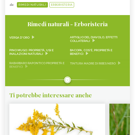
da:
RIMEDI NATURALI
ERBORISTERIA
Rimedi naturali - Erboristeria
ARTIGLIO DEL DIAVOLO, EFFETTI
VERGA D'ORO
COLLATERALI
PINO MUGO: PROPRIETÀ, USI E
BACOPA, COS'È, PROPRIETÀ E
INALAZIONI NATURALI
BENEFICI
RABARBARO RAPONTICO PROPRIETÀ E
TINTURA MADRE DI RIBES NERO
BENEFICI
CASCARA SAGRADA PROPRIETÀ E
ONONIDE, PROPRIETÀ E BENEFICI
BENEFICI
GEMMODERIVATI
ECHINACEA
Ti potrebbe interessare anche
KARKADÈ
PIMPINELLA
OLIO DI COCCO
VIAGRA NATURALE
ERICA - CURE-NATURALI.IT
GLUCOMANNANO
PIANTE PER COMBATTERE
PROANTOCIANIDINE: COSA SONO,
L’INVECCHIAMENTO CUTANEO -
BENEFICI ED EFFETTI COLLATERALI -
CURE-NATURALI.IT
CURE-NATURALI.IT