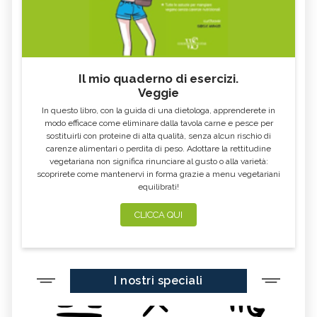
TÈ BIANCO
MELISSA
KOMBUCHA
GENZIANA
CARDO MARIANO IN
ECHINACEA, TINTURA MADRE
ERBORISTERIA
Il mio quaderno di esercizi.
Veggie
OLEOLITI
MORINGA OLEIFERA
In questo libro, con la guida di una dietologa, apprenderete in
FUMARIA
LAVANDA
modo efficace come eliminare dalla tavola carne e pesce per
sostituirli con proteine di alta qualità, senza alcun rischio di
CALENDULA
IPERICO
carenze alimentari o perdita di peso. Adottare la rettitudine
ELICRISO
MANNITE
vegetariana non significa rinunciare al gusto o alla varietà:
scoprirete come mantenervi in forma grazie a menu vegetariani
ASHWAGANDHA
EQUISETO
equilibrati!
ISSOPO
EPILOBIO
CLICCA QUI
MENTA, TINTURA MADRE
SALVIA, TINTURA MADRE
GELSOMINO
BORRAGINE
AÇAI
PORTULACA
I nostri speciali
RHODIOLA
CITRONELLA