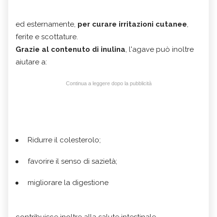
​​​​​​​ed esternamente,
per curare irritazioni cutanee
,
ferite e scottature.
Grazie al contenuto di inulina
, l'agave può inoltre
aiutare a:
Continua a leggere dopo la pubblicità
Ridurre il colesterolo;
favorire il senso di sazietà;
migliorare la digestione
contribuisce inoltre alla salute intestinale,