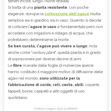
terreni incolti, lungo i bordi stradali.
Si tratta di una
pianta resistente
, con poche
esigenze, dunque la
coltivazione dell'agave
risulta
semplice sia in giardino sia in vaso. Quando si decide
di coltivare l'
agave in vaso
è fondamentale però non
eccedere con irrigazioni e ristagni di acqua, che
potrebbero determinarne la morte.
Se ben curata, l'agave può vivere a lungo
: nota
anche come "
century plant
", questa pianta è in grado
di sopravvivere per diverse decine di anni.
Le
fibre
ricavate dalle foglie di numerose specie
hanno costituito il maggiore motivo di diffusione delle
agavi nel mondo;
sono utilizzate per la
fabbricazione di corde, reti, ceste, abiti
, coperte,
tappeti, borse, cappelli e altri oggetti di uso
quotidiano.
Continua a leggere dopo la pubblicità