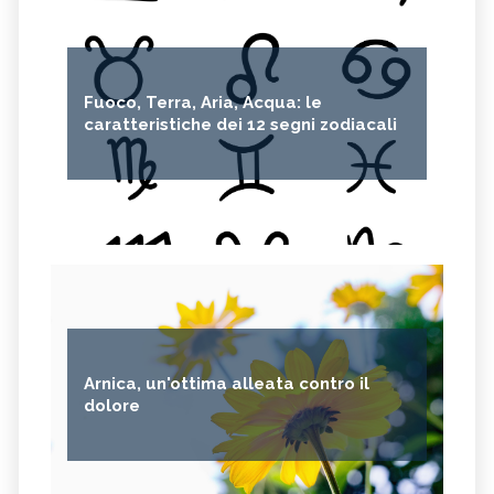
HERICIUM ERINACEUS
SPACCAPIETRA
CRESPINO
SEDUM
OLIO DI RICINO
MIRTO
Fuoco, Terra, Aria, Acqua: le
CAPELVENERE
GINKGO BILOBA
caratteristiche dei 12 segni zodiacali
CENTELLA
ACHILLEA
VERBENA
SPIREA
OLIO DI NOCCIOLA
ARTEMISIA
ACACIA
ACETOSELLA
GINEPRO
SCHISANDRA
MIRRA
SOLANUM NIGRUM
TÈ VERDE
OLIO DI JOJOBA
Arnica, un'ottima alleata contro il
GANODERMA
PSILLIO
dolore
TRIBULUS TERRESTRIS
CREATINA
PARIETARIA
FRUTTOSIO