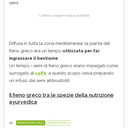
semi.
Continua a leggere dopo la pubblicità
Diffusa in tutta la zona mediterranea, la pianta del
fieno greco era un tempo
utilizzata per far
ingrassare il bestiame
.
Un tempo, i semi di fieno greco erano impiegati come
surrogato al
caffè
; a questo scopo veiva preparato
un infuso dai semi abbrustoliti.
Il fieno greco tra le spezie della nutrizione
ayurvedica
da:
RIMEDI NATURALI
ERBORISTERIA