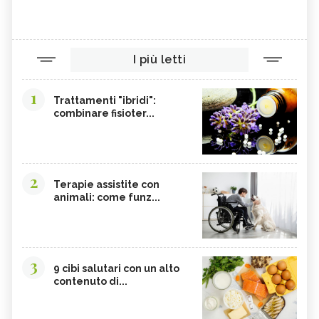
YERBA SANTA,
OLIO DI RISO
TINTURA MADRE DI CURCUMA
COLINA
I più letti
CORDYCEPS SINENSIS
BARDANA
BROMELINA
GUARANÀ
1
Trattamenti "ibridi":
combinare fisioter...
UVA URSINA
AGNOCASTO
TANNINI
MALTODESTRINE
AGAVE
TAMARINDO
2
BIANCOSPINO
GRAMIGNA
Terapie assistite con
animali: come funz...
BELLADONNA
SANTOREGGIA
MACA DELLA ANDE
ELEUTEROCOCCO
PIANTAGGINE
ARNICA
3
9 cibi salutari con un alto
AGAR AGAR
BOSWELLIA
contenuto di...
RUTA
GARCINIA
OLIO 31
ERISIMO