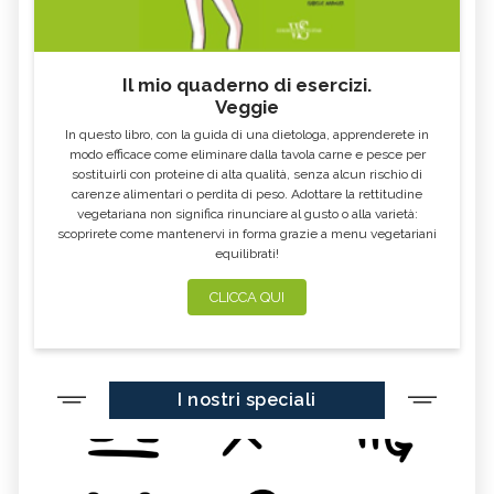
KOMBUCHA
GENZIANA
CARDO MARIANO IN
ECHINACEA, TINTURA MADRE
ERBORISTERIA
Il mio quaderno di esercizi.
Veggie
OLEOLITI
MORINGA OLEIFERA
In questo libro, con la guida di una dietologa, apprenderete in
FUMARIA
LAVANDA
modo efficace come eliminare dalla tavola carne e pesce per
sostituirli con proteine di alta qualità, senza alcun rischio di
CALENDULA
IPERICO
carenze alimentari o perdita di peso. Adottare la rettitudine
ELICRISO
MANNITE
vegetariana non significa rinunciare al gusto o alla varietà:
scoprirete come mantenervi in forma grazie a menu vegetariani
ASHWAGANDHA
EQUISETO
equilibrati!
ISSOPO
EPILOBIO
CLICCA QUI
MENTA, TINTURA MADRE
SALVIA, TINTURA MADRE
GELSOMINO
BORRAGINE
AÇAI
PORTULACA
I nostri speciali
RHODIOLA
CITRONELLA
HERICIUM ERINACEUS
SPACCAPIETRA
CRESPINO
SEDUM