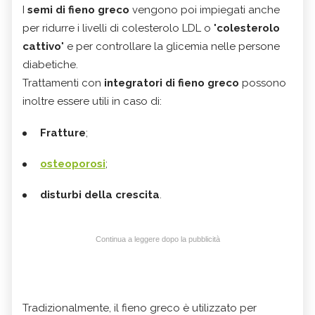
I
semi di fieno greco
vengono poi impiegati anche
per ridurre i livelli di colesterolo LDL o "
colesterolo
cattivo
" e per controllare la glicemia nelle persone
diabetiche.
Trattamenti con
integratori di fieno greco
possono
inoltre essere utili in caso di:
Fratture
;
osteoporosi
;
disturbi della crescita
.
Continua a leggere dopo la pubblicità
Tradizionalmente, il fieno greco è utilizzato per