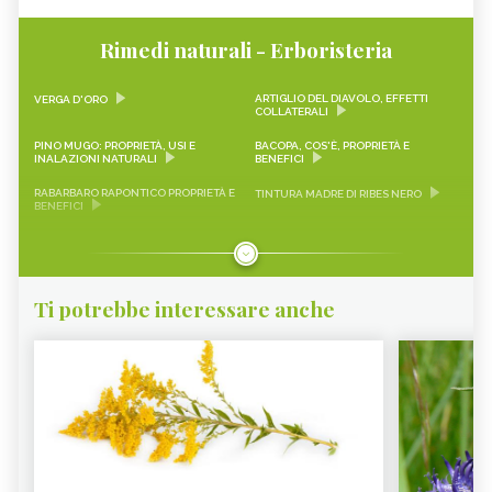
Rimedi naturali - Erboristeria
ARTIGLIO DEL DIAVOLO, EFFETTI
VERGA D'ORO
COLLATERALI
PINO MUGO: PROPRIETÀ, USI E
BACOPA, COS'È, PROPRIETÀ E
INALAZIONI NATURALI
BENEFICI
RABARBARO RAPONTICO PROPRIETÀ E
TINTURA MADRE DI RIBES NERO
BENEFICI
CASCARA SAGRADA PROPRIETÀ E
ONONIDE, PROPRIETÀ E BENEFICI
BENEFICI
GEMMODERIVATI
ECHINACEA
Ti potrebbe interessare anche
KARKADÈ
PIMPINELLA
OLIO DI COCCO
VIAGRA NATURALE
ERICA - CURE-NATURALI.IT
GLUCOMANNANO
PIANTE PER COMBATTERE
PROANTOCIANIDINE: COSA SONO,
L’INVECCHIAMENTO CUTANEO -
BENEFICI ED EFFETTI COLLATERALI -
CURE-NATURALI.IT
CURE-NATURALI.IT
ALOE VERA - CURE-NATURALI.IT
OLIO DI CANOLA