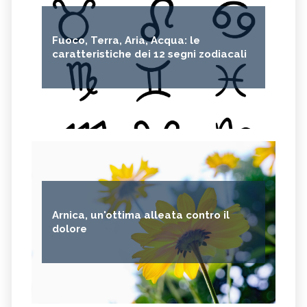
OLIO DI RICINO
MIRTO
Fuoco, Terra, Aria, Acqua: le
CAPELVENERE
GINKGO BILOBA
caratteristiche dei 12 segni zodiacali
CENTELLA
ACHILLEA
VERBENA
SPIREA
OLIO DI NOCCIOLA
ARTEMISIA
ACACIA
ACETOSELLA
GINEPRO
SCHISANDRA
MIRRA
SOLANUM NIGRUM
TÈ VERDE
OLIO DI JOJOBA
Arnica, un'ottima alleata contro il
GANODERMA
PSILLIO
dolore
TRIBULUS TERRESTRIS
CREATINA
PARIETARIA
FRUTTOSIO
ASSENZIO
FUCUS
MELATONINA
PILOSELLA