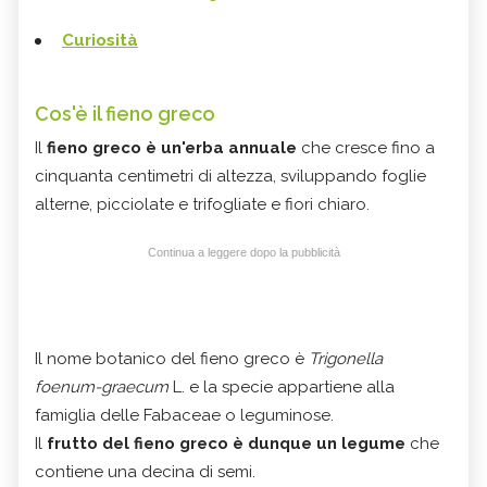
Curiosità
Cos'è il fieno greco
Il
fieno greco
è un'erba annuale
che cresce fino a
cinquanta centimetri di altezza, sviluppando foglie
alterne, picciolate e trifogliate e fiori chiaro.
Continua a leggere dopo la pubblicità
Il nome botanico del fieno greco è
Trigonella
foenum-graecum
L. e la specie appartiene alla
famiglia delle Fabaceae o leguminose.
Il
frutto del fieno greco è dunque un legume
che
contiene una decina di semi.