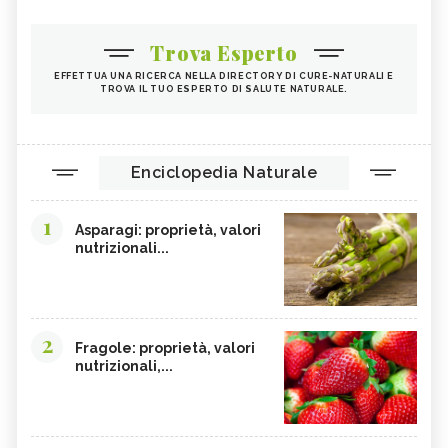
RIBES NERO
ANANAS
ARTIGLIO DEL DIAVOLO
TARASSACO
Trova Esperto
PASSIFLORA
CAMOMILLA
EFFETTUA UNA RICERCA NELLA DIRECTORY DI CURE-NATURALI E
TROVA IL TUO ESPERTO DI SALUTE NATURALE.
MANNA
GINSENG
OLIO DI COTONE
VIOLA DEL PENSIERO
EFFETTI COLLATERALI PIANTE ERBE
CRANBERRY
Enciclopedia Naturale
OFFICINALI
CARRUBE
TANACETO
1
Asparagi: proprietà, valori
BUGOLA
AMAMELIDE
nutrizionali...
FLAVONOIDI
SOFORA
ELEUTEROCOCCO, TINTURA
EDERA
MADRE
2
FICO DEGLI OTTENTOTTI
CENTINODIA
Fragole: proprietà, valori
nutrizionali,...
UNCARIA
MASTICE DI CHIOS
CIRMOLO
MELASSA NERA
KUKICHA
TÈ OOLONG