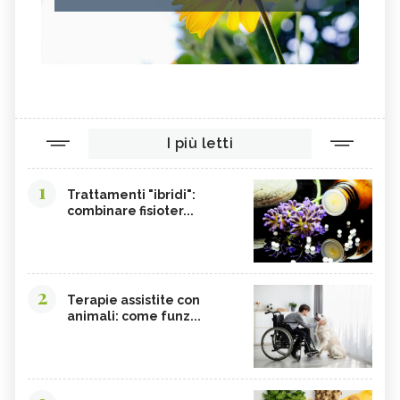
PARIETARIA
FRUTTOSIO
ASSENZIO
FUCUS
MELATONINA
PILOSELLA
YERBA SANTA,
OLIO DI RISO
TINTURA MADRE DI CURCUMA
COLINA
I più letti
CORDYCEPS SINENSIS
BARDANA
BROMELINA
GUARANÀ
1
Trattamenti "ibridi":
combinare fisioter...
UVA URSINA
AGNOCASTO
TANNINI
FIENO GRECO
MALTODESTRINE
AGAVE
2
TAMARINDO
BIANCOSPINO
Terapie assistite con
animali: come funz...
GRAMIGNA
BELLADONNA
SANTOREGGIA
MACA DELLA ANDE
ELEUTEROCOCCO
PIANTAGGINE