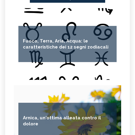
RHODIOLA
CITRONELLA
HERICIUM ERINACEUS
SPACCAPIETRA
CRESPINO
SEDUM
OLIO DI RICINO
MIRTO
Fuoco, Terra, Aria, Acqua: le
CAPELVENERE
GINKGO BILOBA
caratteristiche dei 12 segni zodiacali
CENTELLA
ACHILLEA
VERBENA
SPIREA
OLIO DI NOCCIOLA
ARTEMISIA
ACACIA
ACETOSELLA
GINEPRO
SCHISANDRA
MIRRA
SOLANUM NIGRUM
TÈ VERDE
OLIO DI JOJOBA
Arnica, un'ottima alleata contro il
GANODERMA
PSILLIO
dolore
TRIBULUS TERRESTRIS
CREATINA