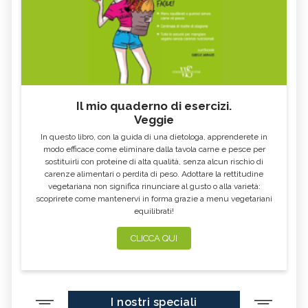
ALTEA
ESCOLZIA
OLIO DI SESAMO
AMIDO
TÈ BIANCO
MELISSA
KOMBUCHA
GENZIANA
CARDO MARIANO IN
ECHINACEA, TINTURA MADRE
ERBORISTERIA
Il mio quaderno di esercizi.
Veggie
OLEOLITI
MORINGA OLEIFERA
In questo libro, con la guida di una dietologa, apprenderete in
FUMARIA
LAVANDA
modo efficace come eliminare dalla tavola carne e pesce per
sostituirli con proteine di alta qualità, senza alcun rischio di
CALENDULA
IPERICO
carenze alimentari o perdita di peso. Adottare la rettitudine
ELICRISO
MANNITE
vegetariana non significa rinunciare al gusto o alla varietà:
scoprirete come mantenervi in forma grazie a menu vegetariani
ASHWAGANDHA
EQUISETO
equilibrati!
ISSOPO
EPILOBIO
CLICCA QUI
MENTA, TINTURA MADRE
SALVIA, TINTURA MADRE
GELSOMINO
BORRAGINE
AÇAI
PORTULACA
I nostri speciali