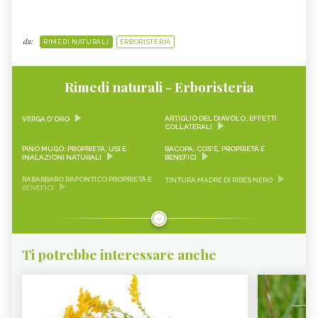
da:
RIMEDI NATURALI
ERBORISTERIA
Rimedi naturali - Erboristeria
ARTIGLIO DEL DIAVOLO, EFFETTI
VERGA D'ORO
COLLATERALI
PINO MUGO: PROPRIETÀ, USI E
BACOPA, COS'È, PROPRIETÀ E
INALAZIONI NATURALI
BENEFICI
RABARBARO RAPONTICO PROPRIETÀ E
TINTURA MADRE DI RIBES NERO
BENEFICI
CASCARA SAGRADA PROPRIETÀ E
ONONIDE, PROPRIETÀ E BENEFICI
BENEFICI
GEMMODERIVATI
ECHINACEA
Ti potrebbe interessare anche
KARKADÈ
PIMPINELLA
OLIO DI COCCO
VIAGRA NATURALE
ERICA - CURE-NATURALI.IT
GLUCOMANNANO