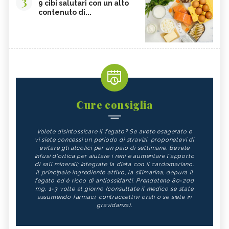
3
9 cibi salutari con un alto
ARNICA
AGAR AGAR
contenuto di...
BOSWELLIA
RUTA
GARCINIA
OLIO 31
ERISIMO
CORBEZZOLO
RESVERATROLO
VALERIANA
ERBE E PIANTE OFFICINALI
ARGENTO COLLOIDALE
Cure consiglia
EUCALIPTO
MANDRAGORA
IPPOCASTANO
STEVIA
Volete disintossicare il fegato? Se avete esagerato e
ALLORO
ORTICA
vi siete concessi un periodo di stravizi, proponetevi di
evitare gli alcolici per un paio di settimane. Bevete
ASTRAGALO
CARBONE VEGETALE
infusi d'ortica per aiutare i reni e aumentare l'apporto
di sali minerali; integrate la dieta con il cardomariano:
YERBA MATE: BENEFICI E
BETULLA
il principale ingrediente attivo, la silimarina, depura il
CONTROINDICAZIONI DELLA
fegato ed è ricco di antiossidanti. Prendetene 80-200
BEVANDA - CURE-NATURALI.I
mg, 1-3 volte al giorno (consultate il medico se state
assumendo farmaci, contraccettivi orali o se siete in
LECITINA DI SOIA
TIGLIO
gravidanza).
MALVA
ROSA CANINA