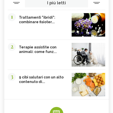
I più letti
CORDYCEPS SINENSIS
BARDANA
BROMELINA
GUARANÀ
1
Trattamenti "ibridi":
combinare fisioter...
UVA URSINA
AGNOCASTO
TANNINI
FIENO GRECO
MALTODESTRINE
AGAVE
2
TAMARINDO
BIANCOSPINO
Terapie assistite con
animali: come funz...
GRAMIGNA
BELLADONNA
SANTOREGGIA
MACA DELLA ANDE
ELEUTEROCOCCO
PIANTAGGINE
3
9 cibi salutari con un alto
ARNICA
AGAR AGAR
contenuto di...
BOSWELLIA
RUTA
GARCINIA
OLIO 31
ERISIMO
CORBEZZOLO
RESVERATROLO
VALERIANA