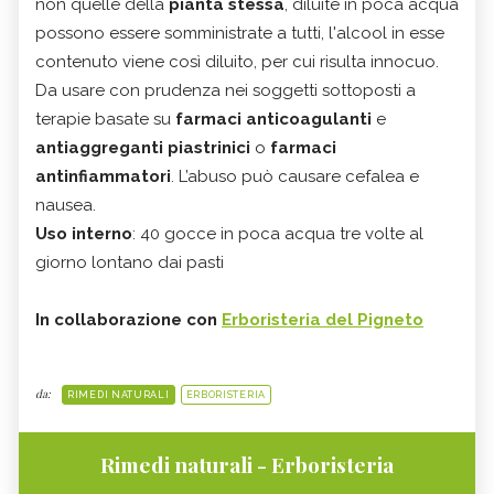
non quelle della
pianta stessa
, diluite in poca acqua
possono essere somministrate a tutti, l'alcool in esse
contenuto viene così diluito, per cui risulta innocuo.
Da usare con prudenza nei soggetti sottoposti a
terapie basate su
farmaci anticoagulanti
e
antiaggreganti piastrinici
o
farmaci
antinfiammatori
. L’abuso può causare cefalea e
nausea.
Uso interno
: 40 gocce in poca acqua tre volte al
giorno lontano dai pasti
In collaborazione con
Erboristeria del Pigneto
da:
RIMEDI NATURALI
ERBORISTERIA
Rimedi naturali - Erboristeria