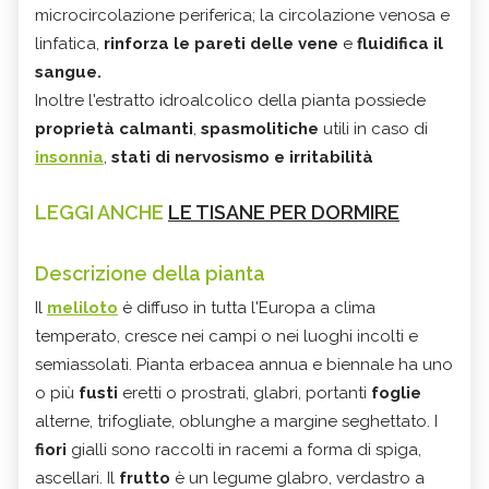
microcircolazione periferica; la circolazione venosa e
linfatica,
rinforza le pareti delle vene
e
fluidifica il
sangue.
Inoltre l'estratto idroalcolico della pianta possiede
proprietà calmanti
,
spasmolitiche
utili in caso di
insonnia
,
stati di nervosismo e irritabilità
LEGGI ANCHE
LE TISANE PER DORMIRE
Descrizione della pianta
Il
meliloto
è diffuso in tutta l'Europa a clima
temperato, cresce nei campi o nei luoghi incolti e
semiassolati.
Pianta erbacea annua e biennale ha uno
o più
fusti
eretti o prostrati, glabri, portanti
foglie
alterne, trifogliate, oblunghe a margine seghettato. I
fiori
gialli sono raccolti in racemi a forma di spiga,
ascellari. Il
frutto
è un legume glabro, verdastro a