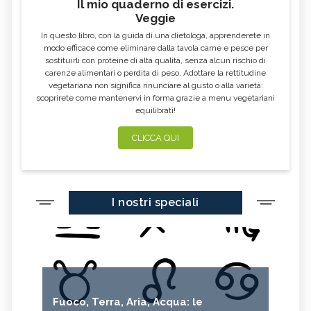
Il mio quaderno di esercizi.
Veggie
OLEOLITI
MORINGA OLEIFERA
In questo libro, con la guida di una dietologa, apprenderete in
FUMARIA
LAVANDA
modo efficace come eliminare dalla tavola carne e pesce per
sostituirli con proteine di alta qualità, senza alcun rischio di
CALENDULA
IPERICO
carenze alimentari o perdita di peso. Adottare la rettitudine
ELICRISO
MANNITE
vegetariana non significa rinunciare al gusto o alla varietà:
scoprirete come mantenervi in forma grazie a menu vegetariani
ASHWAGANDHA
EQUISETO
equilibrati!
ISSOPO
EPILOBIO
CLICCA QUI
MENTA, TINTURA MADRE
SALVIA, TINTURA MADRE
GELSOMINO
BORRAGINE
AÇAI
PORTULACA
I nostri speciali
RHODIOLA
CITRONELLA
HERICIUM ERINACEUS
SPACCAPIETRA
CRESPINO
SEDUM
OLIO DI RICINO
MIRTO
Fuoco, Terra, Aria, Acqua: le
CAPELVENERE
GINKGO BILOBA