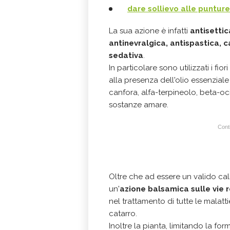
dare sollievo alle punture
La sua azione è infatti
antisettic
antinevralgica, antispastica, c
sedativa
.
In particolare sono utilizzati i f
alla presenza dell'olio essenziale 
canfora, alfa-terpineolo, beta-oci
sostanze amare.
Conti
Oltre che ad essere un valido ca
un'
azione balsamica sulle vie r
nel trattamento di tutte le malatt
catarro.
Inoltre la pianta, limitando la for