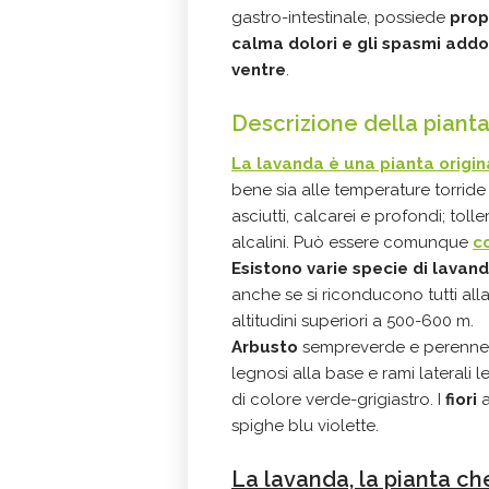
gastro-intestinale, possiede
prop
calma dolori e gli spasmi addo
ventre
.
Descrizione della piant
La lavanda è una pianta origi
bene sia alle temperature torride 
asciutti, calcarei e profondi; toll
alcalini. Può essere comunque
c
Esistono varie specie di lava
anche se si riconducono tutti al
altitudini superiori a 500-600 m.
Arbusto
sempreverde e perenne 
legnosi alla base e rami laterali 
di colore verde-grigiastro. I
fiori
a
spighe blu violette.
La lavanda, la pianta che