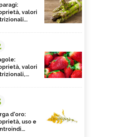
paragi:
oprietà, valori
rizionali...
2
agole:
oprietà, valori
rizionali,...
3
rga d'oro:
oprietà, uso e
ntroindi...