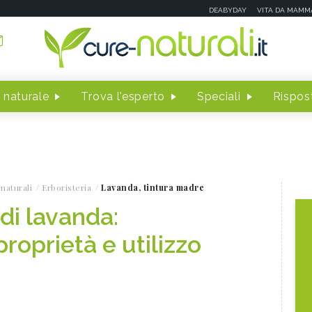
DEABYDAY
VITA DA MAMM
 naturale
Trova l'esperto
Speciali
Rispost
naturali
Erboristeria
Lavanda, tintura madre
di lavanda:
roprietà e utilizzo