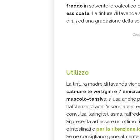
freddo
in solvente idroalcolico
essiccata
. La tintura di lavand
di 1:5 ed una gradazione della so
Conti
Utilizzo
La tintura madre di lavanda vien
calmare le vertigini e l' emicran
muscolo-tensiv
a; si usa anche 
flatulenza; placa l'insonnia e alle
convulsa, laringite), asma, raffred
Si presenta ad essere un ottimo ri
e intestinali e
per la ritenzione i
Se ne consigliano generalmente