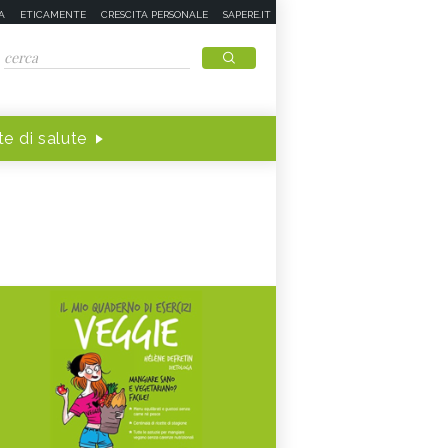
A
ETICAMENTE
CRESCITA PERSONALE
SAPERE.IT
e di salute