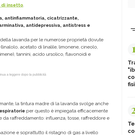
 di insetto
.
a, antinfiammatoria, cicatrizzante,
arminativa, antidepressiva, antistress e
iori della lavanda per le numerose proprietà dovute
(linalolo, acetato di linalile, limonene, cineolo,
mene), tannini, acido ursolico, flavonoidi e
Tr
"ib
nua a leggere dopo la pubblicità
co
fis
lmante, la tintura madre di la lavanda svolge anche
espiratorie
per questo è impiegata efficacemente
ie da raffreddamento: influenza, tosse, raffreddore e
Te
co
mazione e soprattutto il ristagno di gas a livello