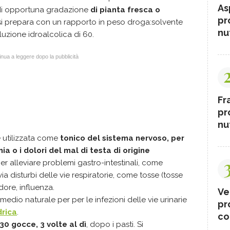
As
 di opportuna gradazione
di pianta fresca o
pr
a si prepara con un rapporto in peso droga:solvente
nut
luzione idroalcolica di 60.
nua a leggere dopo la pubblicità
Fr
pr
nut
e utilizzata come
tonico del sistema nervoso, per
ia o i dolori del mal di testa di origine
per alleviare problemi gastro-intestinali, come
via disturbi delle vie respiratorie, come tosse (tosse
dore, influenza.
Ve
medio naturale per per le infezioni delle vie urinarie
pr
drica
.
co
30 gocce, 3 volte al dì
, dopo i pasti. Si