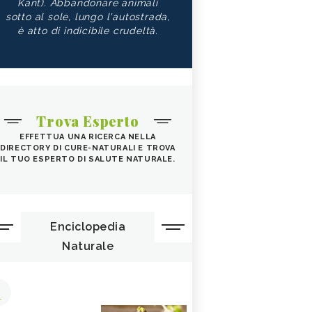
Kant). Abbandonare animali
sotto al sole, lungo l'autostrada,
è atto di indicibile crudeltà.
Trova Esperto
EFFETTUA UNA RICERCA NELLA
DIRECTORY DI CURE-NATURALI E TROVA
IL TUO ESPERTO DI SALUTE NATURALE.
Enciclopedia
Naturale
1