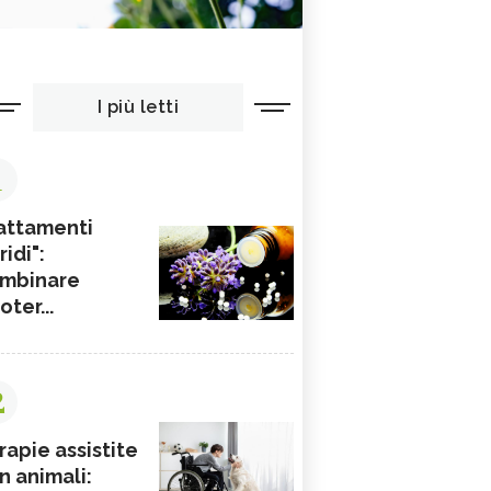
I più letti
1
attamenti
ridi":
mbinare
ioter...
2
rapie assistite
n animali: