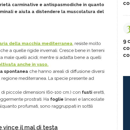
co
rietà carminative e antispasmodiche in quanto
minali e aiuta a distendere la muscolatura del
a
9 c
naria della macchia mediterranea
, resiste molto
co
che a quelle rigide invernali. Cresce bene in terreni
co
era male quelli acidi; mentre si adatta bene a quelli
oltivata anche in vaso.
nda spontanea
che hanno areali di diffusione diversi
la regione mediterranea. La specie presente ad
di piccole dimensioni (60-100 cm.) con
fusti
eretti,
leggermente prostrati. Ha
foglie
lineari e lanceolate
lquanto profumati, sono raggruppati in sottili
 vince il mal di testa