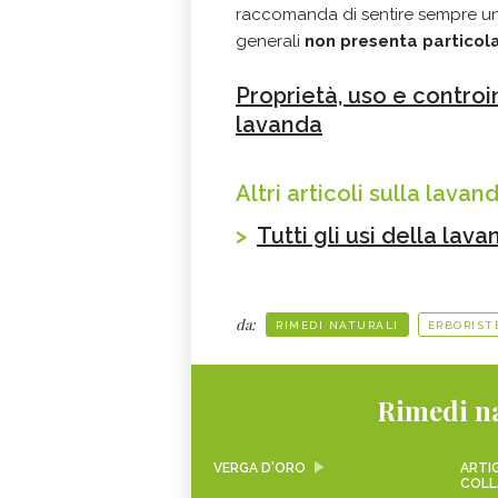
raccomanda di sentire sempre un 
generali
non presenta particola
Proprietà, uso e controin
lavanda
Altri articoli sulla lavan
>
Tutti gli usi della lav
da:
RIMEDI NATURALI
ERBORIST
Rimedi na
VERGA D'ORO
ARTIG
COLL