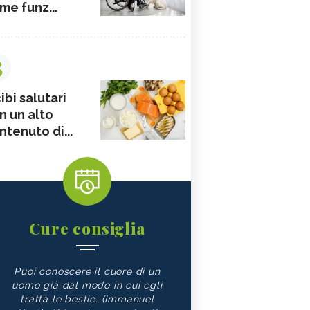
me funz...
3
ibi salutari
n un alto
ntenuto di...
Cure consiglia
Puoi conoscere il cuore di un
uomo già dal modo in cui egli
tratta le bestie. (Immanuel