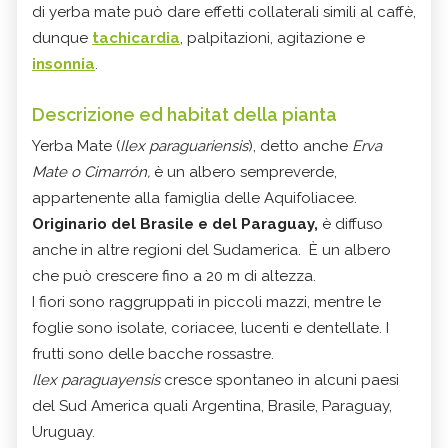
di yerba mate può dare effetti collaterali simili al caffè,
dunque
tachicardia
, palpitazioni, agitazione e
insonnia
.
Descrizione ed habitat della pianta
Yerba Mate (
Ilex paraguariensis
), detto anche
Erva
Mate o Cimarrón,
è un albero sempreverde,
appartenente alla famiglia delle Aquifoliacee.
Originario del Brasile e del Paraguay,
è diffuso
anche in altre regioni del Sudamerica. È un albero
che può crescere fino a 20 m di altezza.
I fiori sono raggruppati in piccoli mazzi, mentre le
foglie sono isolate, coriacee, lucenti e dentellate. I
frutti sono delle bacche rossastre.
Ilex paraguayensis
cresce spontaneo in alcuni paesi
del Sud America quali Argentina, Brasile, Paraguay,
Uruguay.