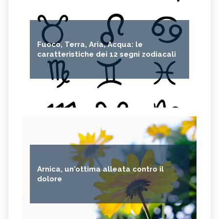
CRESPINO
SEDUM
OLIO DI RICINO
MIRTO
Fuoco, Terra, Aria, Acqua: le
CAPELVENERE
GINKGO BILOBA
caratteristiche dei 12 segni zodiacali
CENTELLA
ACHILLEA
VERBENA
SPIREA
OLIO DI NOCCIOLA
ARTEMISIA
ACACIA
ACETOSELLA
GINEPRO
SCHISANDRA
MIRRA
SOLANUM NIGRUM
TÈ VERDE
OLIO DI JOJOBA
Arnica, un'ottima alleata contro il
GANODERMA
PSILLIO
dolore
TRIBULUS TERRESTRIS
CREATINA
PARIETARIA
FRUTTOSIO
ASSENZIO
FUCUS