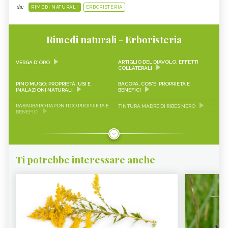
da:
RIMEDI NATURALI
ERBORISTERIA
Rimedi naturali - Erboristeria
ARTIGLIO DEL DIAVOLO, EFFETTI
VERGA D'ORO
COLLATERALI
PINO MUGO: PROPRIETÀ, USI E
BACOPA, COS'È, PROPRIETÀ E
INALAZIONI NATURALI
BENEFICI
RABARBARO RAPONTICO PROPRIETÀ E
TINTURA MADRE DI RIBES NERO
BENEFICI
CASCARA SAGRADA PROPRIETÀ E
ONONIDE, PROPRIETÀ E BENEFICI
BENEFICI
GEMMODERIVATI
ECHINACEA
Ti potrebbe interessare anche
KARKADÈ
PIMPINELLA
OLIO DI COCCO
VIAGRA NATURALE
ERICA - CURE-NATURALI.IT
GLUCOMANNANO
PIANTE PER COMBATTERE
PROANTOCIANIDINE: COSA SONO,
L’INVECCHIAMENTO CUTANEO -
BENEFICI ED EFFETTI COLLATERALI -
CURE-NATURALI.IT
CURE-NATURALI.IT