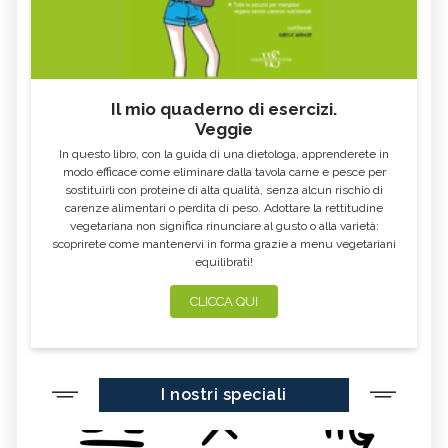
TÈ BIANCO
MELISSA
KOMBUCHA
GENZIANA
CARDO MARIANO IN
ECHINACEA, TINTURA MADRE
ERBORISTERIA
Il mio quaderno di esercizi.
Veggie
OLEOLITI
MORINGA OLEIFERA
In questo libro, con la guida di una dietologa, apprenderete in
FUMARIA
LAVANDA
modo efficace come eliminare dalla tavola carne e pesce per
sostituirli con proteine di alta qualità, senza alcun rischio di
CALENDULA
IPERICO
carenze alimentari o perdita di peso. Adottare la rettitudine
ELICRISO
MANNITE
vegetariana non significa rinunciare al gusto o alla varietà:
scoprirete come mantenervi in forma grazie a menu vegetariani
ASHWAGANDHA
EQUISETO
equilibrati!
ISSOPO
EPILOBIO
CLICCA QUI
MENTA, TINTURA MADRE
SALVIA, TINTURA MADRE
GELSOMINO
BORRAGINE
AÇAI
PORTULACA
I nostri speciali
RHODIOLA
CITRONELLA
HERICIUM ERINACEUS
SPACCAPIETRA