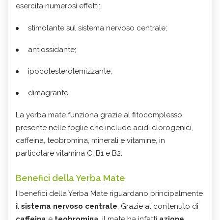
esercita numerosi effetti:
stimolante sul sistema nervoso centrale;
antiossidante;
ipocolesterolemizzante;
dimagrante.
La yerba mate funziona grazie al fitocomplesso
presente nelle foglie che include acidi clorogenici,
caffeina, teobromina, minerali e vitamine, in
particolare vitamina C, B1 e B2.
Benefici della Yerba Mate
I benefici della Yerba Mate riguardano principalmente
il
sistema nervoso centrale
. Grazie al contenuto di
caffeina
e
teobromina
, il mate ha infatti
azione