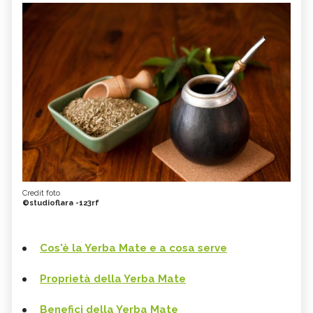
Credit foto
©studioflara -123rf
Cos'è la Yerba Mate e a cosa serve
Proprietà della Yerba Mate
Benefici della Yerba Mate