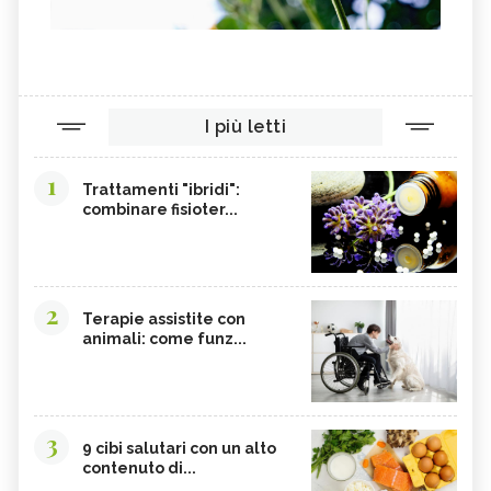
MELATONINA
PILOSELLA
YERBA SANTA,
OLIO DI RISO
TINTURA MADRE DI CURCUMA
COLINA
I più letti
CORDYCEPS SINENSIS
BARDANA
BROMELINA
GUARANÀ
1
Trattamenti "ibridi":
combinare fisioter...
UVA URSINA
AGNOCASTO
TANNINI
FIENO GRECO
MALTODESTRINE
AGAVE
2
TAMARINDO
BIANCOSPINO
Terapie assistite con
animali: come funz...
GRAMIGNA
BELLADONNA
SANTOREGGIA
MACA DELLA ANDE
ELEUTEROCOCCO
PIANTAGGINE
3
9 cibi salutari con un alto
ARNICA
AGAR AGAR
contenuto di...
BOSWELLIA
RUTA