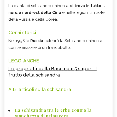
La pianta di schisandra chinensis
si trova in tutto il
nord e nord-est della Cina
e nelle regioni limitrofe
della Russia e della Corea.
Cenni storici
Nel 1998 la
Russia
celebrò la Schisandra chinensis
con l'emissione di un francobollo.
LEGGI ANCHE
Le proprietà della Bacca dai 5 sapori: il
frutto della schisandra
Altri articoli sulla schisandra
La schisandra tra le erbe contro la
stanchezza di primavera