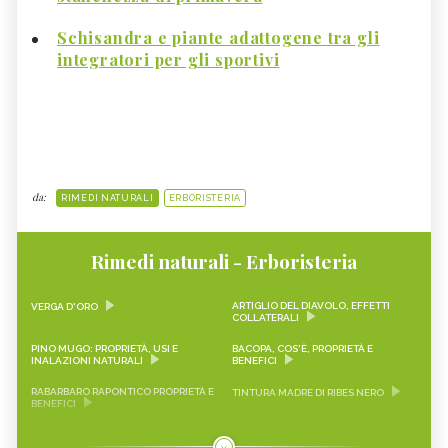
Schisandra e piante adattogene tra gli
integratori per gli sportivi
da:
RIMEDI NATURALI
ERBORISTERIA
Rimedi naturali - Erboristeria
ARTIGLIO DEL DIAVOLO, EFFETTI
VERGA D'ORO
COLLATERALI
PINO MUGO: PROPRIETÀ, USI E
BACOPA, COS'È, PROPRIETÀ E
INALAZIONI NATURALI
BENEFICI
RABARBARO RAPONTICO PROPRIETÀ E
TINTURA MADRE DI RIBES NERO
BENEFICI
CASCARA SAGRADA PROPRIETÀ E
ONONIDE, PROPRIETÀ E BENEFICI
BENEFICI