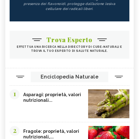
CONTROINDICAZIONI DELLA
presenza dei flavonoidi, protegge dall’azione lesiva
BEVANDA - CURE-NATURALI.I
cellulare dei radicali liberi.
BETULLA
LECITINA DI SOIA
TIGLIO
MALVA
ROSA CANINA
RIBES NERO
Trova Esperto
ANANAS
ARTIGLIO DEL DIAVOLO
EFFETTUA UNA RICERCA NELLA DIRECTORY DI CURE-NATURALI E
TROVA IL TUO ESPERTO DI SALUTE NATURALE.
TARASSACO
PASSIFLORA
CAMOMILLA
MANNA
GINSENG
OLIO DI COTONE
Enciclopedia Naturale
EFFETTI COLLATERALI PIANTE ERBE
VIOLA DEL PENSIERO
OFFICINALI
1
Asparagi: proprietà, valori
CRANBERRY
CARRUBE
nutrizionali...
TANACETO
BUGOLA
AMAMELIDE
FLAVONOIDI
SOFORA
EDERA
2
Fragole: proprietà, valori
nutrizionali,...
ELEUTEROCOCCO, TINTURA
FICO DEGLI OTTENTOTTI