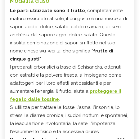
Modalità d’uso
Le parti utilizzate sono il frutto
, completamente
maturo essiccato al sole, il cui gusto è una miscela di
sapori acido, dolce, salato, caldo e amaro; e i semi,
anch’essi dal sapore agro, dolce, salato. Questa
insolita combinazione di sapori si riflette nel suo
nome cinese wu-wei-zi, che significa “
frutto di
cinque gusti
”.
I preparati erboristici a base di Schisandra, ottenuti
con estratti e la polvere fresca, si impiegano come
adattogeni per i loro effetti antiossidanti e per
aumentare l'energia. Il frutto, aiuta a
proteggere il
fegato dalle tossine
.
Si utilizza per trattare la tosse, l'asma, l'insonnia, lo
stress, la diarrea cronica, i sudori notturni e spontanei,
la ieaculazione involontaria, la sete, l'impotenza,
l'esaurimento fisico e la eccessiva diuresi.