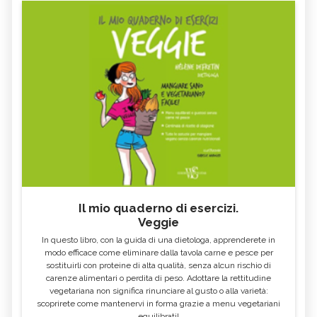
LAMPONE
SALSAPARIGLIA
RUSCO
LUPPOLO
GALEGA
MAITAKE
FICO
SALICE
ALTEA
ESCOLZIA
OLIO DI SESAMO
AMIDO
TÈ BIANCO
MELISSA
KOMBUCHA
GENZIANA
CARDO MARIANO IN
ECHINACEA, TINTURA MADRE
ERBORISTERIA
Il mio quaderno di esercizi.
Veggie
OLEOLITI
MORINGA OLEIFERA
In questo libro, con la guida di una dietologa, apprenderete in
FUMARIA
LAVANDA
modo efficace come eliminare dalla tavola carne e pesce per
sostituirli con proteine di alta qualità, senza alcun rischio di
CALENDULA
IPERICO
carenze alimentari o perdita di peso. Adottare la rettitudine
ELICRISO
MANNITE
vegetariana non significa rinunciare al gusto o alla varietà:
scoprirete come mantenervi in forma grazie a menu vegetariani
ASHWAGANDHA
EQUISETO
equilibrati!