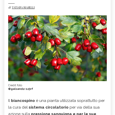
di
TATIANA MASELLI
Credit foto
©galsand2-123rf
Il
biancospino
è una pianta utilizzata soprattutto per
la cura del
sistema circolatorio
per via della sua
azione sulla
pressione sanguigna e per le sue