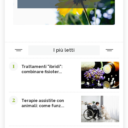
PARIETARIA
FRUTTOSIO
ASSENZIO
FUCUS
MELATONINA
PILOSELLA
YERBA SANTA,
OLIO DI RISO
TINTURA MADRE DI CURCUMA
COLINA
I più letti
CORDYCEPS SINENSIS
BARDANA
BROMELINA
GUARANÀ
1
Trattamenti "ibridi":
combinare fisioter...
UVA URSINA
AGNOCASTO
TANNINI
FIENO GRECO
MALTODESTRINE
AGAVE
2
TAMARINDO
GRAMIGNA
Terapie assistite con
animali: come funz...
BELLADONNA
SANTOREGGIA
MACA DELLA ANDE
ELEUTEROCOCCO
PIANTAGGINE
ARNICA