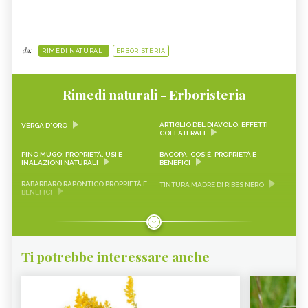
da:
RIMEDI NATURALI
ERBORISTERIA
Rimedi naturali - Erboristeria
ARTIGLIO DEL DIAVOLO, EFFETTI
VERGA D'ORO
COLLATERALI
PINO MUGO: PROPRIETÀ, USI E
BACOPA, COS'È, PROPRIETÀ E
INALAZIONI NATURALI
BENEFICI
RABARBARO RAPONTICO PROPRIETÀ E
TINTURA MADRE DI RIBES NERO
BENEFICI
CASCARA SAGRADA PROPRIETÀ E
ONONIDE, PROPRIETÀ E BENEFICI
BENEFICI
GEMMODERIVATI
ECHINACEA
Ti potrebbe interessare anche
KARKADÈ
PIMPINELLA
OLIO DI COCCO
VIAGRA NATURALE