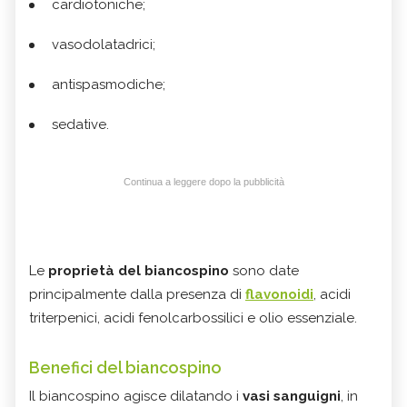
cardiotoniche;
vasodolatadrici;
antispasmodiche;
sedative.
Continua a leggere dopo la pubblicità
Le
proprietà del biancospino
sono date
principalmente dalla presenza di
flavonoidi
, acidi
triterpenici, acidi fenolcarbossilici e olio essenziale.
Benefici del biancospino
Il biancospino agisce dilatando i
vasi sanguigni
, in