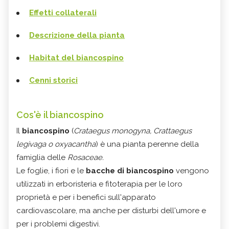
Effetti collaterali
Descrizione della pianta
Habitat del
biancospino
Cenni storici
Cos'è il biancospino
Il
b
iancospino
(
Crataegus monogyna, Crattaegus
legivaga o oxyacantha
) è una pianta perenne della
famiglia delle
Rosaceae.
Le foglie, i fiori e le
bacche di biancospino
vengono
utilizzati in erboristeria e fitoterapia per le loro
proprietà e per i benefici sull'apparato
cardiovascolare, ma anche per disturbi dell'umore e
per i problemi digestivi.