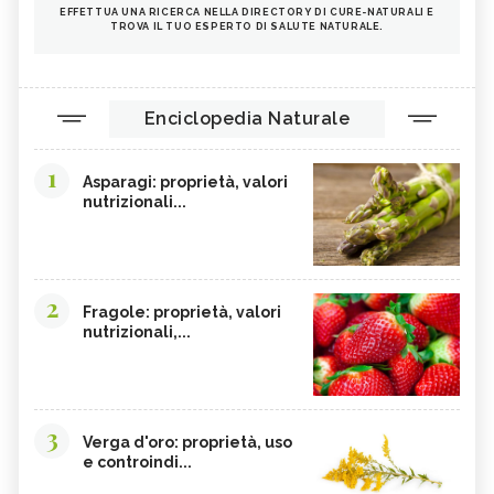
EFFETTUA UNA RICERCA NELLA DIRECTORY DI CURE-NATURALI E
ANANAS
ARTIGLIO DEL DIAVOLO
TROVA IL TUO ESPERTO DI SALUTE NATURALE.
TARASSACO
PASSIFLORA
CAMOMILLA
MANNA
Enciclopedia Naturale
GINSENG
OLIO DI COTONE
EFFETTI COLLATERALI PIANTE ERBE
VIOLA DEL PENSIERO
1
OFFICINALI
Asparagi: proprietà, valori
nutrizionali...
CRANBERRY
CARRUBE
TANACETO
BUGOLA
AMAMELIDE
FLAVONOIDI
2
Fragole: proprietà, valori
SOFORA
EDERA
nutrizionali,...
ELEUTEROCOCCO, TINTURA
FICO DEGLI OTTENTOTTI
MADRE
CENTINODIA
UNCARIA
3
MASTICE DI CHIOS
CIRMOLO
Verga d'oro: proprietà, uso
e controindi...
MELASSA NERA
KUKICHA