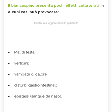
Il biancospino presenta pochi effetti collaterali
.
In
alcuni casi può provocare:
Continua a leggere dopo la pubblicità
Mal di testa;
vertigini;
vampate di calore;
disturbi gastrointestinali;
epistassi (sangue da naso).