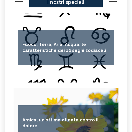
I nostri speciali
RHODIOLA
CITRONELLA
HERICIUM ERINACEUS
SPACCAPIETRA
CRESPINO
SEDUM
OLIO DI RICINO
MIRTO
Fuoco, Terra, Aria, Acqua: le
CAPELVENERE
GINKGO BILOBA
caratteristiche dei 12 segni zodiacali
CENTELLA
ACHILLEA
VERBENA
SPIREA
OLIO DI NOCCIOLA
ARTEMISIA
ACACIA
ACETOSELLA
GINEPRO
SCHISANDRA
MIRRA
SOLANUM NIGRUM
TÈ VERDE
OLIO DI JOJOBA
Arnica, un'ottima alleata contro il
GANODERMA
PSILLIO
dolore
TRIBULUS TERRESTRIS
CREATINA