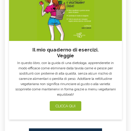
ALTEA
ESCOLZIA
OLIO DI SESAMO
AMIDO
TÈ BIANCO
MELISSA
KOMBUCHA
GENZIANA
CARDO MARIANO IN
ECHINACEA, TINTURA MADRE
ERBORISTERIA
Il mio quaderno di esercizi.
Veggie
OLEOLITI
MORINGA OLEIFERA
In questo libro, con la guida di una dietologa, apprenderete in
FUMARIA
LAVANDA
modo efficace come eliminare dalla tavola carne e pesce per
sostituirli con proteine di alta qualità, senza alcun rischio di
CALENDULA
IPERICO
carenze alimentari o perdita di peso. Adottare la rettitudine
ELICRISO
MANNITE
vegetariana non significa rinunciare al gusto o alla varietà:
scoprirete come mantenervi in forma grazie a menu vegetariani
ASHWAGANDHA
EQUISETO
equilibrati!
ISSOPO
EPILOBIO
CLICCA QUI
MENTA, TINTURA MADRE
SALVIA, TINTURA MADRE
GELSOMINO
BORRAGINE
AÇAI
PORTULACA