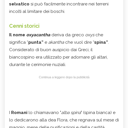
selvatico
si può facilmente incontrare nei terreni
incolti al limitare dei boschi
.
Cenni storici
Il nome
oxyacantha
deriva da greco
oxys
che
significa “
punta”
e
akantha
che vuol dire “
spina”
.
Considerato di buon auspicio dai Greci, il
biancospino
era utilizzato per adornare gli altari,
durante le cerimonie nuziali.
Continua a leggere dopo la pubblicità
I
Romani
lo chiamavano "
alba spina
" (spina bianca) e
lo dedicarono alla dea Flora, che regnava sul mese di
maggio, mese
delle purificazioni e della castità,