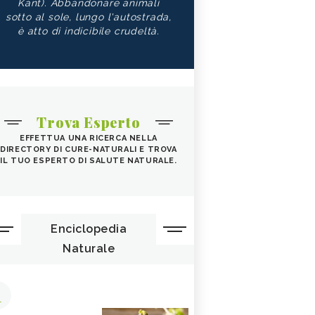
Kant). Abbandonare animali
sotto al sole, lungo l'autostrada,
è atto di indicibile crudeltà.
Trova Esperto
EFFETTUA UNA RICERCA NELLA
DIRECTORY DI CURE-NATURALI E TROVA
IL TUO ESPERTO DI SALUTE NATURALE.
Enciclopedia
Naturale
1