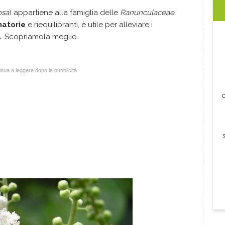
osa
) appartiene alla famiglia delle
Ranunculaceae
.
matorie
e riequilibranti, è utile per alleviare i
a
. Scopriamola meglio.
nua a leggere dopo la pubblicità
c