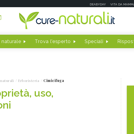
DEABYDAY
VITA DA MAMM
 naturale
Trova l'esperto
Speciali
Rispost
naturali
Erboristeria
Cimicifuga
prietà, uso,
oni