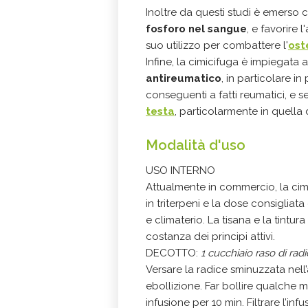
Inoltre da questi studi è emerso 
fosforo nel sangue
, e favorire 
suo utilizzo per combattere l'
ost
Infine, la cimicifuga è impiegat
antireumatico
, in particolare i
conseguenti a fatti reumatici, e 
testa
, particolarmente in quella
Modalità d'uso
USO INTERNO
Attualmente in commercio, la cim
in triterpeni e la dose consigliat
e climaterio. La tisana e la tintu
costanza dei principi attivi.
DECOTTO:
1 cucchiaio raso di radi
Versare la radice sminuzzata nel
ebollizione. Far bollire qualche m
infusione per 10 min. Filtrare l’inf