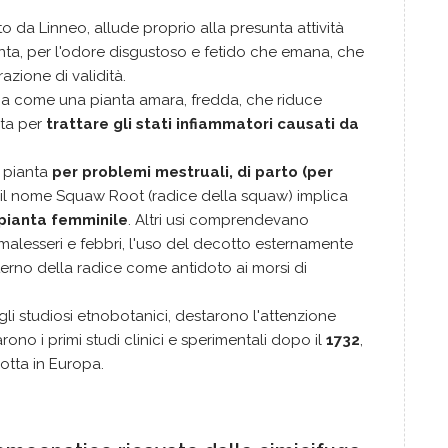
o da Linneo, allude proprio alla presunta attività
ianta, per l'odore disgustoso e fetido che emana, che
azione di validità.
fuga come una pianta amara, fredda, che riduce
ata per
trattare gli stati infiammatori causati da
 pianta
per problemi mestruali, di parto (per
il nome Squaw Root (radice della squaw) implica
pianta femminile
. Altri usi comprendevano
i malesseri e febbri, l'uso del decotto esternamente
terno della radice come antidoto ai morsi di
gli studiosi etnobotanici, destarono l'attenzione
rono i primi studi clinici e sperimentali dopo il
1732
,
dotta in Europa.