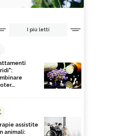
I più letti
1
attamenti
ridi":
mbinare
ioter...
2
rapie assistite
n animali: