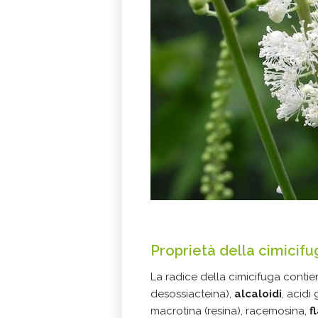
Proprietà della cimicifu
La radice della cimicifuga conti
desossiacteina),
alcaloidi
, acidi 
macrotina (resina), racemosina,
f