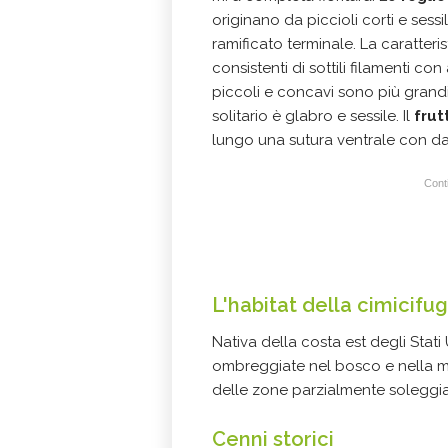
originano da piccioli corti e sessil
ramificato terminale. La caratteris
consistenti di sottili filamenti c
piccoli e concavi sono più grandi d
solitario è glabro e sessile. Il
frut
lungo una sutura ventrale con da 8
Conti
L'habitat della cimicifu
Nativa della costa est degli Stati
ombreggiate nel bosco e nella ma
delle zone parzialmente soleggi
Cenni storici