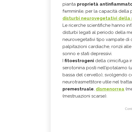
pianta
proprietà antinfiammato
fwmminile, per la capacità della p
disturbi neurovegetativi dell
Le ricerche scientifiche hanno inf
disturbi legati al periodo della 
neurovegetativi tipo vampate di ca
palpitazioni cardiache, ronzii alle 
sonno e stati depressivi.
I
fitoestrogeni
della cimicifuga in
serotonina posti nell’ipotalamo (
bassa del cervello), svolgendo co
neurotrasmettitore utile nel trat
premestruale
,
dismenorrea
(me
(mestruazioni scarse).
Conti