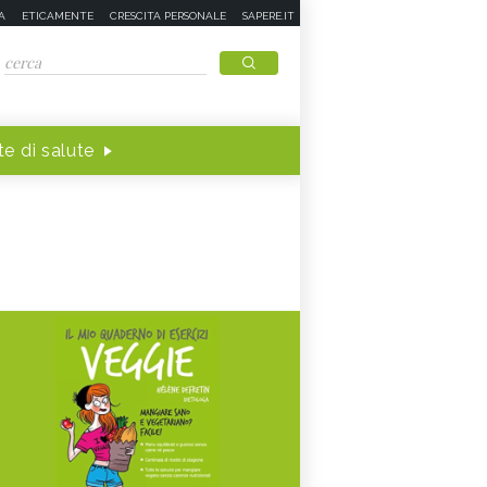
A
ETICAMENTE
CRESCITA PERSONALE
SAPERE.IT
e di salute