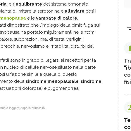
ria
, e
riequlibrante
del sistema ormonale
ianta di imitare la serotonina e
alleviare
così i
a menopausa
e le
vampate di calore
.
atti dimostrato che l'impiego della cimicifuga sui
menopausa ha portato miglioramenti nei sintomi
lore, sudorazioni, mal di testa, vertigini,
orecchie, nervosismo e irritabilità, disturbi del
Tr
fatti sono in grado di legarsi ai recettori per la
"ib
un nucleo di cellule nervose situato nella parte
co
sì un’azione simile a quella di questo
fis
tamento della
sindrome menopausale
,
sindrome
struazioni dolorose) e oligomenorrea
nua a leggere dopo la pubblicità
Te
co