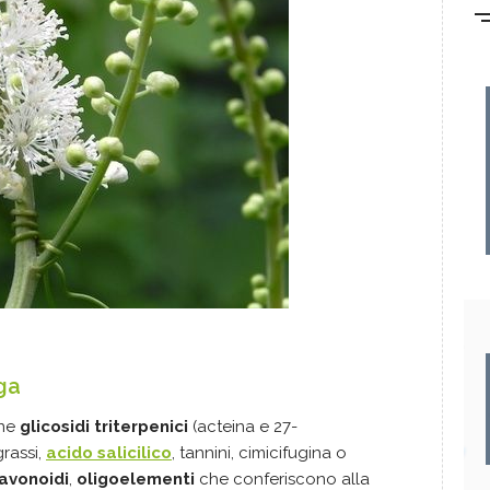
ga
ene
glicosidi triterpenici
(acteina e 27-
grassi,
acido salicilico
, tannini, cimicifugina o
lavonoidi
,
oligoelementi
che conferiscono alla