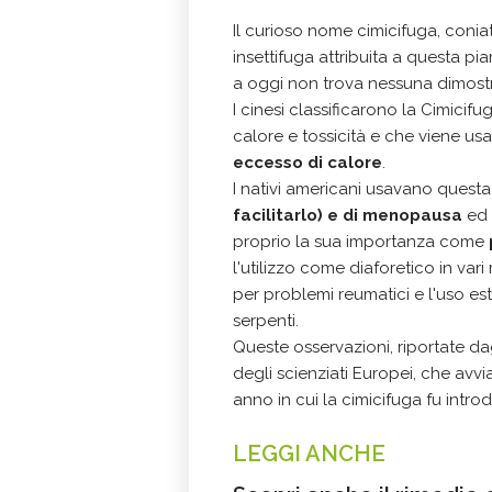
Il curioso nome cimicifuga, coniat
insettifuga attribuita a questa p
a oggi non trova nessuna dimostr
I cinesi classificarono la Cimici
calore e tossicità e che viene us
eccesso di calore
.
I nativi americani usavano questa
facilitarlo) e di menopausa
ed 
proprio la sua importanza come
l'utilizzo come diaforetico in var
per problemi reumatici e l'uso es
serpenti.
Queste osservazioni, riportate da
degli scienziati Europei, che avvia
anno in cui la cimicifuga fu intro
LEGGI ANCHE