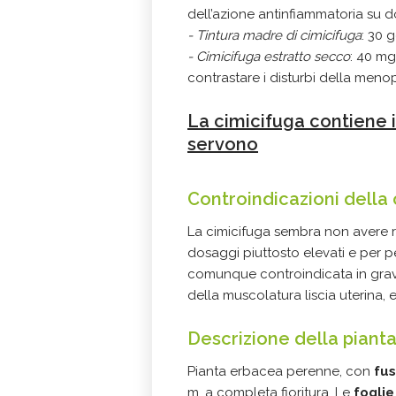
dell’azione antinfiammatoria su do
- Tintura madre di cimicifuga
: 30 
- Cimicifuga estratto secco
: 40 mg
contrastare i disturbi della men
La cimicifuga contiene i
servono
Controindicazioni della
La cimicifuga sembra non avere ril
dosaggi piuttosto elevati e per 
comunque controindicata in gra
della muscolatura liscia uterina, 
Descrizione della piant
Pianta erbacea perenne, con
fu
m. a completa fioritura. Le
foglie