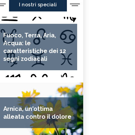
I nostri speciali
Fuoco, Terra, Aria,
Acqua: le
caratteristiche dei 12
segni zodiacali
Arnica, un'ottima
alleata contro il dolore