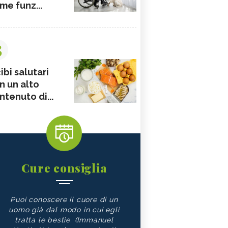
me funz...
3
ibi salutari
n un alto
ntenuto di...
Cure consiglia
Puoi conoscere il cuore di un
uomo già dal modo in cui egli
tratta le bestie. (Immanuel