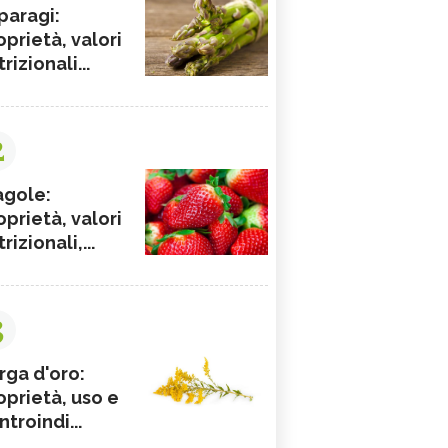
paragi:
oprietà, valori
rizionali...
2
agole:
oprietà, valori
rizionali,...
3
rga d'oro:
oprietà, uso e
ntroindi...