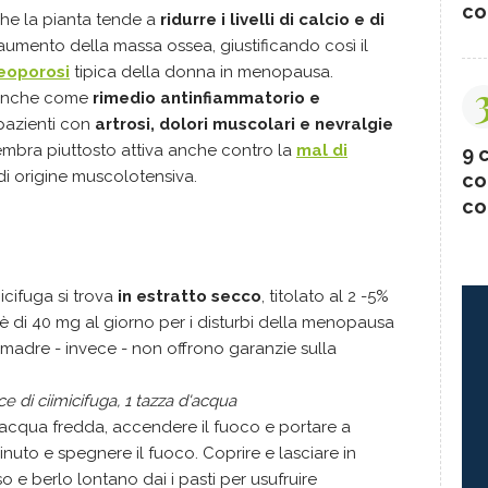
co
che la pianta tende a
ridurre i livelli di calcio e di
l'aumento della massa ossea, giustificando così il
eoporosi
tipica della donna in menopausa.
a anche come
rimedio antinfiammatorio e
n pazienti con
artrosi, dolori muscolari e nevralgie
sembra piuttosto attiva anche contro la
mal di
9 c
 di origine muscolotensiva.
co
co
icifuga si trova
in estratto secco
, titolato al 2 -5%
a è di 40 mg al giorno per i disturbi della menopausa
ra madre - invece - non offrono garanzie sulla
ce di ciimicifuga, 1 tazza d'acqua
l’acqua fredda, accendere il fuoco e portare a
inuto e spegnere il fuoco. Coprire e lasciare in
uso e berlo lontano dai i pasti per usufruire