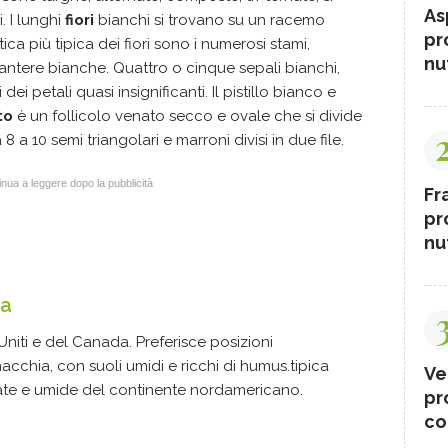
As
i. I lunghi
fiori
bianchi si trovano su un racemo
pr
tica più tipica dei fiori sono i numerosi stami,
nut
on antere bianche. Quattro o cinque sepali bianchi,
ei petali quasi insignificanti. Il pistillo bianco e
to
è un follicolo venato secco e ovale che si divide
 a 10 semi triangolari e marroni divisi in due file.
nua a leggere dopo la pubblicità
Fr
pr
nut
ga
 Uniti e del Canada. Preferisce posizioni
cchia, con suoli umidi e ricchi di humus.tipica
Ve
ate e umide del continente nordamericano.
pr
co