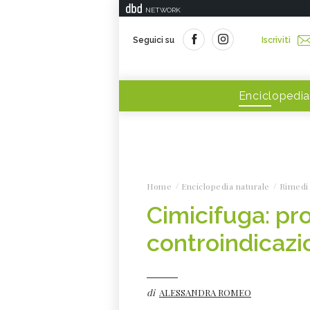
NETWORK
Seguici su
Iscriviti
Enciclopedia
Home
Enciclopedia naturale
Rimedi 
Cimicifuga: pro
controindicazi
di
ALESSANDRA ROMEO