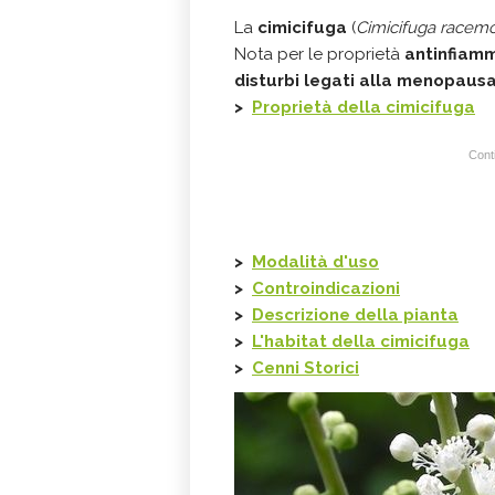
La
cimicifuga
(
Cimicifuga racem
Nota per le proprietà
antinfiam
disturbi legati alla menopaus
>
Proprietà della
cimicifuga
Conti
>
Modalità d'uso
>
Controindicazioni
>
Descrizione della pianta
>
L'habitat della
cimicifuga
>
Cenni Storici