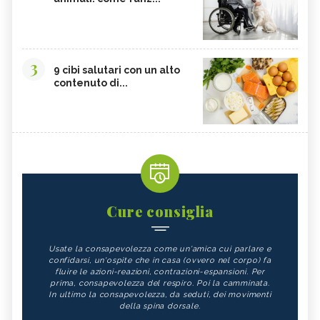
3
9 cibi salutari con un alto
contenuto di...
Cure consiglia
Usate la consapevolezza come un'amica cui parlare e
confidarsi, un'ospite che in casa (ovvero nel corpo) fa
fluire le azioni-reazioni, contrazioni-espansioni. Per
prima, consapevolezza del respiro. Poi la camminata.
In ultimo la consapevolezza, da seduti, dei movimenti
della spina dorsale.