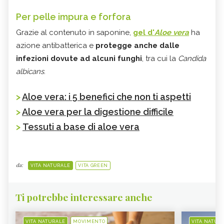
Per pelle impura e forfora
Grazie al contenuto in saponine,
gel d'
Aloe vera
ha
azione antibatterica e
protegge anche dalle
infezioni dovute ad alcuni funghi
, tra cui la
Candida
albicans
.
>
Aloe vera: i 5 benefici che non ti aspetti
>
Aloe vera per la digestione difficile
>
Tessuti a base di aloe vera
da:
VITA NATURALE
VITA GREEN
Ti potrebbe interessare anche
VITA NATURALE
MOVIMENTO
VITA NATUR