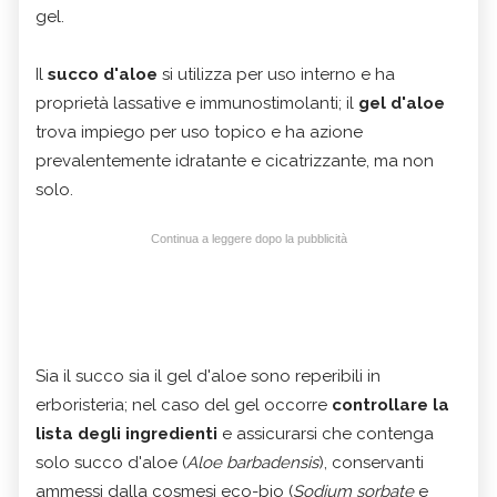
gel.
Il
succo d'aloe
si utilizza per uso interno e ha
proprietà lassative e immunostimolanti; il
gel d'aloe
trova impiego per uso topico e ha azione
prevalentemente idratante e cicatrizzante, ma non
solo.
Continua a leggere dopo la pubblicità
Sia il succo sia il gel d'aloe sono reperibili in
erboristeria; nel caso del gel occorre
controllare la
lista degli ingredienti
e assicurarsi che contenga
solo succo d'aloe (
Aloe barbadensis
), conservanti
ammessi dalla cosmesi eco-bio (
Sodium sorbate
e