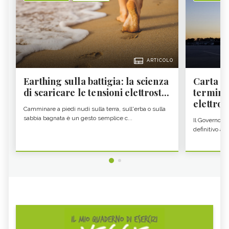
ARTICOLO
Earthing sulla battigia: la scienza
Carta d'
di scaricare le tensioni elettrost...
termine
elettron
Camminare a piedi nudi sulla terra, sull'erba o sulla
sabbia bagnata è un gesto semplice c...
Il Governo c
definitivo all