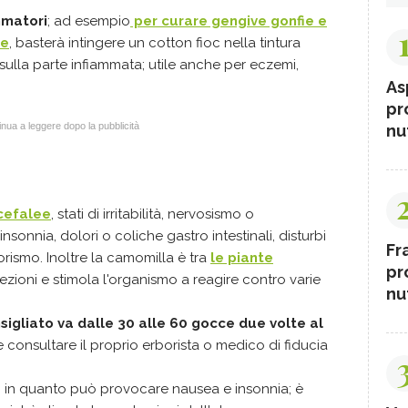
mmatori
; ad esempio
per curare gengive gonfie e
te
, basterà intingere un cotton fioc nella tintura
ulla parte infiammata; utile anche per eczemi,
As
pr
nua a leggere dopo la pubblicità
nut
cefalee
, stati di irritabilità, nervosismo o
insonnia, dolori o coliche gastro intestinali, disturbi
Fr
teorismo. Inoltre la camomilla è tra
le piante
pr
fezioni e stimola l'organismo a reagire contro varie
nut
gliato va dalle 30 alle 60 gocce due volte al
 consultare il proprio erborista o medico di fiducia
o in quanto può provocare nausea e insonnia; è