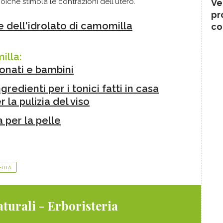
poichè stimola le contrazioni dell'utero.
Ve
pr
 dell'idrolato di camomilla
co
illa:
onati e bambini
gredienti per i tonici fatti in casa
 la pulizia del viso
 per la pelle
ERIA
turali - Erboristeria