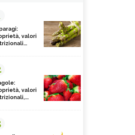
1
paragi:
oprietà, valori
rizionali...
2
agole:
oprietà, valori
rizionali,...
3