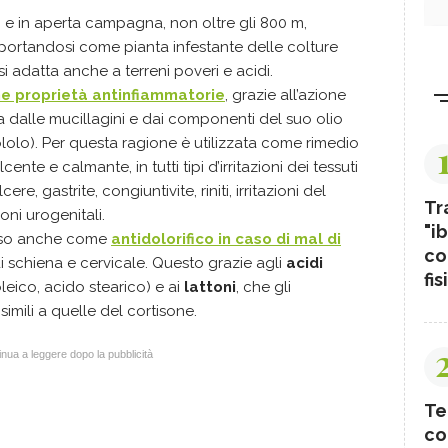
e in aperta campagna, non oltre gli 800 m,
rtandosi come pianta infestante delle colture
si adatta anche a terreni poveri e acidi.
e proprietà antinfiammatorie
, grazie all’azione
a dalle mucillagini e dai componenti del suo olio
lolo). Per questa ragione è utilizzata come rimedio
nte e calmante, in tutti tipi d’irritazioni dei tessuti
lcere, gastrite, congiuntivite, riniti, irritazioni del
Tr
oni urogenitali.
"ib
esso anche come
antidolorifico in caso di mal di
co
 di schiena e cervicale. Questo grazie agli
acidi
fis
oleico, acido stearico) e ai
lattoni
, che gli
simili a quelle del cortisone.
nua a leggere dopo la pubblicità
Te
co