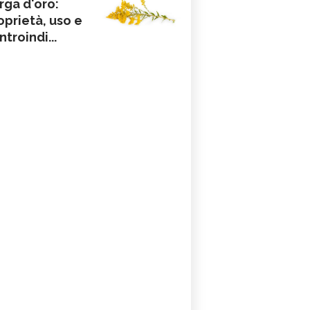
rga d'oro:
oprietà, uso e
ntroindi...