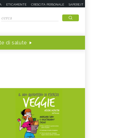
A
ETICAMENTE
CRESCITA PERSONALE
SAPERE.IT
e di salute