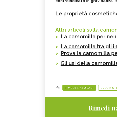
controindicato
in gravidanza
, 
Le proprietà cosmetiche
Altri articoli sulla camom
>
La camomilla per nen
>
La camomilla tra gli in
>
Prova la camomilla per
>
Gli usi della camomilla
da:
RIMEDI NATURALI
ERBORIST
Rimedi na