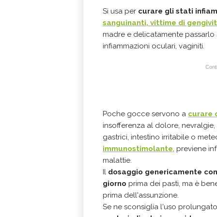
Si usa per
curare gli stati infia
sanguinanti, vittime di gengivi
madre e delicatamente passarlo s
infiammazioni oculari, vaginiti.
Conti
Poche gocce servono a
curare 
insofferenza al dolore, nevralgie, 
gastrici, intestino irritabile o me
immunostimolante
, previene in
malattie.
Il
dosaggio genericamente consi
giorno
prima dei pasti, ma è bene
prima dell'assunzione.
Se ne sconsiglia l'uso prolungat