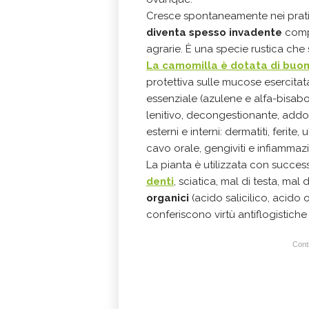
Cresce spontaneamente nei prati 
diventa spesso invadente
compo
agrarie. È una specie rustica che 
La camomilla è dotata di buon
protettiva sulle mucose esercitat
essenziale (azulene e alfa-bisabo
lenitivo, decongestionante, addolce
esterni e interni: dermatiti, ferite, u
cavo orale, gengiviti e infiammazi
La pianta è utilizzata con succ
denti
, sciatica, mal di testa, mal
organici
(acido salicilico, acido 
conferiscono virtù antiflogistiche 
Conti