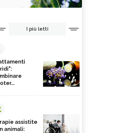
I più letti
1
attamenti
ridi":
mbinare
ioter...
2
rapie assistite
n animali: