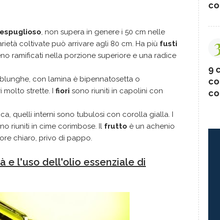
co
a
espuglioso
, non supera in genere i 50 cm nelle
ietà coltivate può arrivare agli 80 cm. Ha più
fusti
no ramificati nella porzione superiore e una radice
9 c
 oblunghe, con lamina è bipennatosetta o
co
i molto strette. I
fiori
sono riuniti in capolini con
co
ca, quelli interni sono tubulosi con corolla gialla. I
no riuniti in cime corimbose. Il
frutto
è un achenio
lore chiaro, privo di pappo.
à e l'uso dell'olio essenziale di