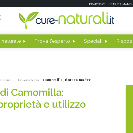
DEABYDAY
VITA DA MAMM
 naturale
Trova l'esperto
Speciali
Rispost
naturali
Erboristeria
Camomilla, tintura madre
di Camomilla:
roprietà e utilizzo