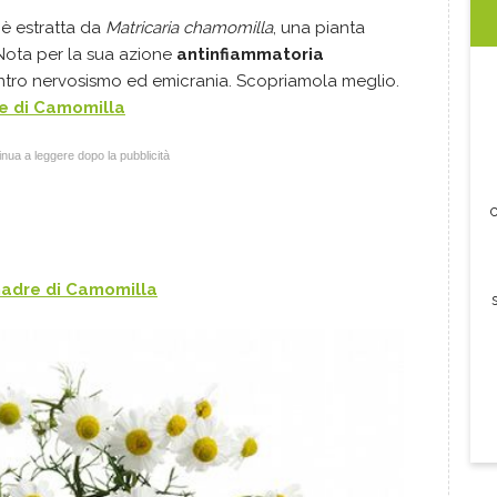
è estratta da
Matricaria chamomilla
, una pianta
 Nota per la sua azione
antinfiammatoria
contro nervosismo ed emicrania. Scopriamola meglio.
e di
Camomilla
nua a leggere dopo la pubblicità
c
madre di
Camomilla