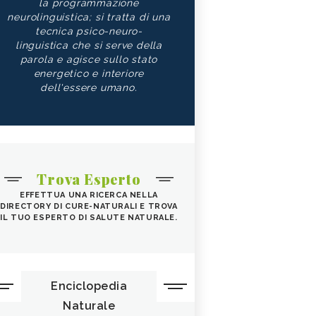
la programmazione
neurolinguistica; si tratta di una
tecnica psico-neuro-
linguistica che si serve della
parola e agisce sullo stato
energetico e interiore
dell'essere umano.
Trova Esperto
EFFETTUA UNA RICERCA NELLA
DIRECTORY DI CURE-NATURALI E TROVA
IL TUO ESPERTO DI SALUTE NATURALE.
Enciclopedia
Naturale