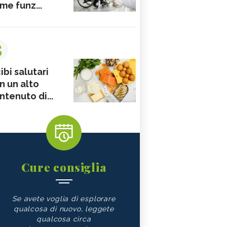
me funz...
3
ibi salutari
n un alto
ntenuto di...
Cure consiglia
Se avete voglia di esplorare
qualcosa di nuovo, leggete
qualcosa circa