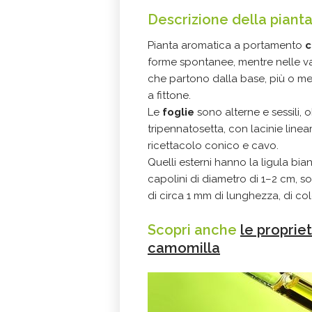
Descrizione della piant
Pianta aromatica a portamento
c
forme spontanee, mentre nelle var
che partono dalla base, più o me
a fittone.
Le
foglie
sono alterne e sessili,
tripennatosetta, con lacinie linear
ricettacolo conico e cavo.
Quelli esterni hanno la ligula bian
capolini di diametro di 1–2 cm, so
di circa 1 mm di lunghezza, di co
Scopri anche
le propriet
camomilla