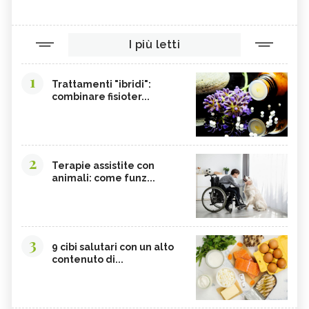
OLIO DI RISO
TINTURA MADRE DI CURCUMA
COLINA
CORDYCEPS SINENSIS
I più letti
BARDANA
BROMELINA
GUARANÀ
UVA URSINA
1
Trattamenti "ibridi":
combinare fisioter...
AGNOCASTO
TANNINI
FIENO GRECO
MALTODESTRINE
AGAVE
TAMARINDO
2
BIANCOSPINO
GRAMIGNA
Terapie assistite con
animali: come funz...
BELLADONNA
SANTOREGGIA
MACA DELLA ANDE
ELEUTEROCOCCO
PIANTAGGINE
ARNICA
3
9 cibi salutari con un alto
AGAR AGAR
BOSWELLIA
contenuto di...
RUTA
GARCINIA
OLIO 31
ERISIMO