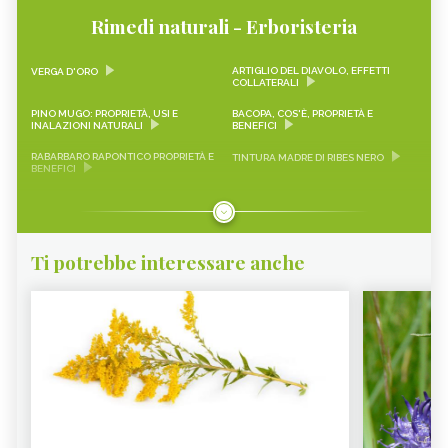
Rimedi naturali - Erboristeria
ARTIGLIO DEL DIAVOLO, EFFETTI
VERGA D'ORO
COLLATERALI
PINO MUGO: PROPRIETÀ, USI E
BACOPA, COS'È, PROPRIETÀ E
INALAZIONI NATURALI
BENEFICI
RABARBARO RAPONTICO PROPRIETÀ E
TINTURA MADRE DI RIBES NERO
BENEFICI
CASCARA SAGRADA PROPRIETÀ E
ONONIDE, PROPRIETÀ E BENEFICI
BENEFICI
GEMMODERIVATI
ECHINACEA
Ti potrebbe interessare anche
KARKADÈ
PIMPINELLA
OLIO DI COCCO
VIAGRA NATURALE
ERICA - CURE-NATURALI.IT
GLUCOMANNANO
PIANTE PER COMBATTERE
PROANTOCIANIDINE: COSA SONO,
L’INVECCHIAMENTO CUTANEO -
BENEFICI ED EFFETTI COLLATERALI -
CURE-NATURALI.IT
CURE-NATURALI.IT
ALOE VERA - CURE-NATURALI.IT
OLIO DI CANOLA