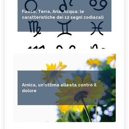
MIRTO
CAPELVENERE
Fuoco, Terra, Aria, Acqua: le
GINKGO BILOBA
CENTELLA
caratteristiche dei 12 segni zodiacali
ACHILLEA
VERBENA
SPIREA
OLIO DI NOCCIOLA
ARTEMISIA
ACACIA
ACETOSELLA
GINEPRO
SCHISANDRA
MIRRA
SOLANUM NIGRUM
TÈ VERDE
OLIO DI JOJOBA
GANODERMA
Arnica, un'ottima alleata contro il
PSILLIO
TRIBULUS TERRESTRIS
dolore
CREATINA
PARIETARIA
FRUTTOSIO
ASSENZIO
FUCUS
MELATONINA
PILOSELLA
YERBA SANTA,