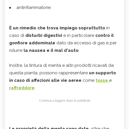
antinfiammatorie.
È un rimedio che trova impiego soprattutto
in
caso di
disturbi digestivi
e in particolare
contro il
gonfiore addominale
dato da eccesso di gas e per
ridurre
la nausea e il mal d'auto
.
Inoltre, la tintura di menta e altri prodotti ricavati da
questa pianta, possono rappresentare
un supporto
in caso di affezioni alle vie aeree
come
tosse
e
raffreddore
.
Continua a leggere dopo la pubblicità
Le proprietà della menta sono date
, oltre che