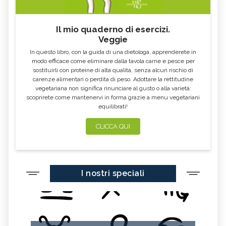
KOMBUCHA
GENZIANA
CARDO MARIANO IN
ECHINACEA, TINTURA MADRE
ERBORISTERIA
Il mio quaderno di esercizi.
Veggie
OLEOLITI
MORINGA OLEIFERA
In questo libro, con la guida di una dietologa, apprenderete in
FUMARIA
LAVANDA
modo efficace come eliminare dalla tavola carne e pesce per
sostituirli con proteine di alta qualità, senza alcun rischio di
CALENDULA
IPERICO
carenze alimentari o perdita di peso. Adottare la rettitudine
ELICRISO
MANNITE
vegetariana non significa rinunciare al gusto o alla varietà:
scoprirete come mantenervi in forma grazie a menu vegetariani
ASHWAGANDHA
EQUISETO
equilibrati!
ISSOPO
EPILOBIO
CLICCA QUI
SALVIA, TINTURA MADRE
GELSOMINO
BORRAGINE
AÇAI
PORTULACA
RHODIOLA
I nostri speciali
CITRONELLA
HERICIUM ERINACEUS
SPACCAPIETRA
CRESPINO
SEDUM
OLIO DI RICINO