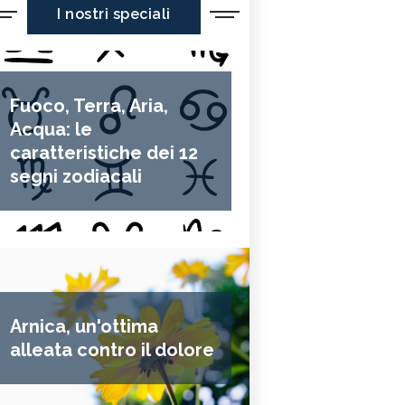
I nostri speciali
Fuoco, Terra, Aria,
Acqua: le
caratteristiche dei 12
segni zodiacali
Arnica, un'ottima
alleata contro il dolore