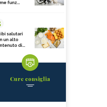
me funz...
3
ibi salutari
n un alto
ntenuto di...
Cure consiglia