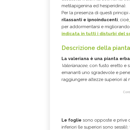
metilapigenina ed hesperidina).
Per la presenza di questi principi 
rilassanti e ipnoinducenti
, cioè
per addormentarsi e migliorandon
indicata in tutti i
disturbi del 
Descrizione della piant
La valeriana è una pianta erb
Valerianacee
, con fusto eretto e 
emananti uno sgradevole e penetr
raggiungere altezze superiori al 
Conti
Le foglie
sono opposte e prive di
inferiori (le superiori sono sessi