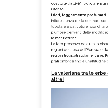
costituite da 11-19 foglioline a l
intenso.
I fiori, leggermente profumat
i
infiorescenza detta corimbo; sono 
tubolare e dal colore rosa chiaro. 
piumose derivanti dalla modificaz
la maturazione.
La loro presenza ne aiuta la disp
regioni boscose dell’Europa e del
regioni tropicali sudamericane.
P
prati ombrosi fino a un’altitudine 
La valeriana tra le erbe o
altre!