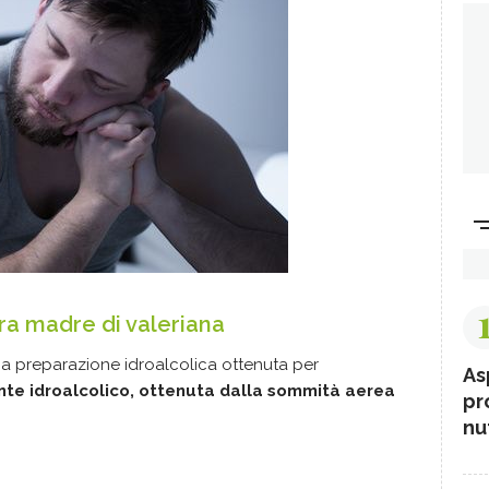
ra madre di valeriana
na preparazione idroalcolica ottenuta per
As
nte idroalcolico, ottenuta dalla sommità aerea
pr
nut