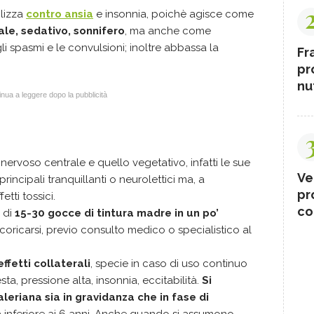
ilizza
contro ansia
e insonnia, poichè agisce come
ale, sedativo, sonnifero
, ma anche come
i spasmi e le convulsioni; inoltre abbassa la
Fr
pr
nut
nua a leggere dopo la pubblicità
 nervoso centrale e quello vegetativo, infatti le sue
Ve
principali tranquillanti o neurolettici ma, a
pr
etti tossici.
co
 di
15-30 gocce di tintura madre in un po’
i coricarsi, previo consulto medico o specialistico al
ffetti collaterali
, specie in caso di uso continuo
a, pressione alta, insonnia, eccitabilità.
Si
aleriana sia in gravidanza che in fase di
à inferiore ai 6 anni. Anche quando si assumono