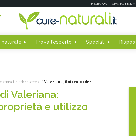
DEABYDAY
VITA DA MAMM
 naturale
Trova l'esperto
Speciali
Rispost
naturali
Erboristeria
Valeriana, tintura madre
di Valeriana:
roprietà e utilizzo