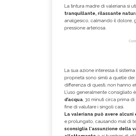
La tintura madre di valeriana si ut
tranquillante, rilassante natur
analgesico, calmando il dolore, gl
pressione arteriosa.
Conti
La sua azione interessa il sistema
proprietà sono simili a quelle dei 
differenza di questi, non hanno eff
L'uso generalmente consigliato è
d’acqua
, 30 minuti circa prima d
fine di valutare i singoli casi.
La valeriana può avere alcuni e
e prolungato, causando mal di test
sconsiglia l'assunzione della v
allattamento
e ai bambini di et