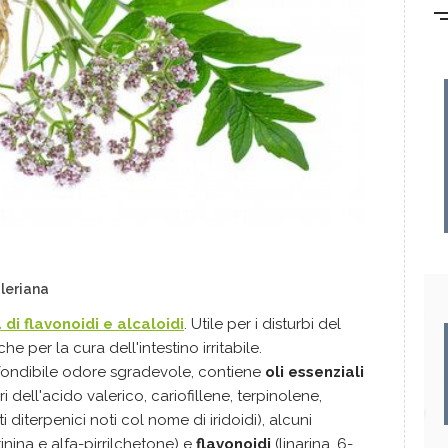
aleriana
di flavonoidi e alcaloidi
. Utile per i disturbi del
e per la cura dell'intestino irritabile.
onfondibile odore sgradevole, contiene
oli essenziali
ri dell'acido valerico, cariofillene, terpinolene,
diterpenici noti col nome di iridoidi), alcuni
tinina e alfa-pirrilchetone) e
flavonoidi
(linarina, 6-