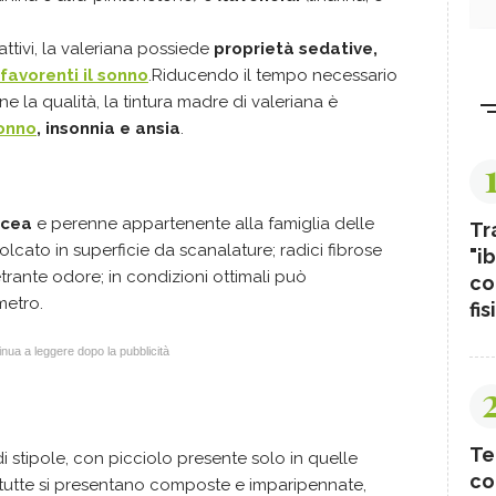
attivi, la valeriana possiede
proprietà sedative,
favorenti il sonno
.
Riducendo il tempo necessario
e la qualità, la tintura madre
di valeriana è
sonno
, insonnia e ansia
.
a
acea
e perenne appartenente alla famiglia delle
Tr
solcato in superficie da scanalature; radici fibrose
"ib
ante odore; in condizioni ottimali può
co
metro.
fis
nua a leggere dopo la pubblicità
Te
 stipole, con picciolo presente solo in quelle
co
li); tutte si presentano composte e imparipennate,