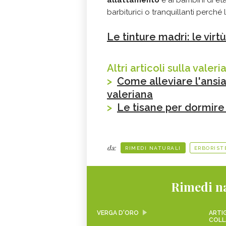
barbiturici o tranquillanti perché
Le tinture madri: le vir
Altri articoli sulla valeri
>
Come alleviare l'ansi
valeriana
>
Le tisane per dormire 
da:
RIMEDI NATURALI
ERBORIST
Rimedi na
VERGA D'ORO
ARTIG
COLL