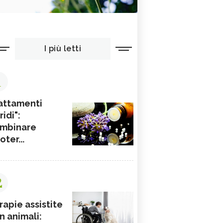
I più letti
1
attamenti
ridi":
mbinare
ioter...
2
rapie assistite
n animali: