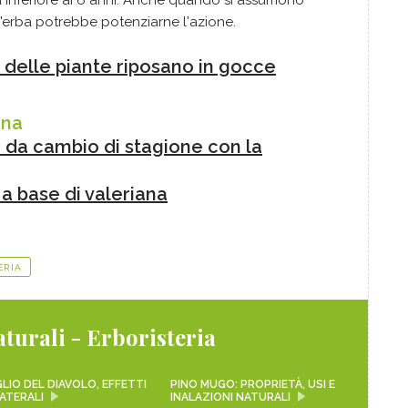
 l'erba potrebbe potenziarne l'azione.
tù delle piante riposano in gocce
ana
a da cambio di stagione con la
a base di valeriana
ERIA
turali - Erboristeria
LIO DEL DIAVOLO, EFFETTI
PINO MUGO: PROPRIETÀ, USI E
ATERALI
INALAZIONI NATURALI