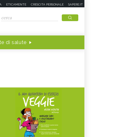
A
ETICAMENTE
CRESCITA PERSONALE
SAPERE.IT
e di salute