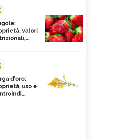
2
agole:
oprietà, valori
rizionali,...
3
rga d'oro:
oprietà, uso e
ntroindi...