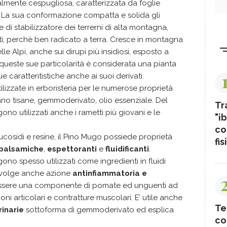
lmente cespugliosa, caratterizzata da foglie
e. La sua conformazione compatta e solida gli
di stabilizzatore dei terrerni di alta montagna,
, perchè ben radicato a terra. Cresce in montagna
elle Alpi, anche sui dirupi più insidiosi, esposto a
queste sue particolarità è considerata una pianta
e caratteritistiche anche ai suoi derivati.
ilizzate in erboristeria per le numerose proprietà
ano tisane, gemmoderivato, olio essenziale. Del
Tr
o utilizzati anche i rametti più giovani e le
"ib
co
glucosidi e resine, il Pino Mugo possiede proprietà
fis
balsamiche
,
espettoranti
e
fluidificanti
.
ono spesso utilizzati come ingredienti in fluidi
 Svolge anche azione
antinfiammatoria e
essere una componente di pomate ed unguenti ad
i articolari e contratture muscolari. E’ utile anche
Te
rinarie
sottoforma di gemmoderivato ed esplica
co