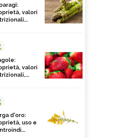
paragi:
oprietà, valori
rizionali...
2
agole:
oprietà, valori
rizionali,...
3
rga d'oro:
oprietà, uso e
ntroindi...