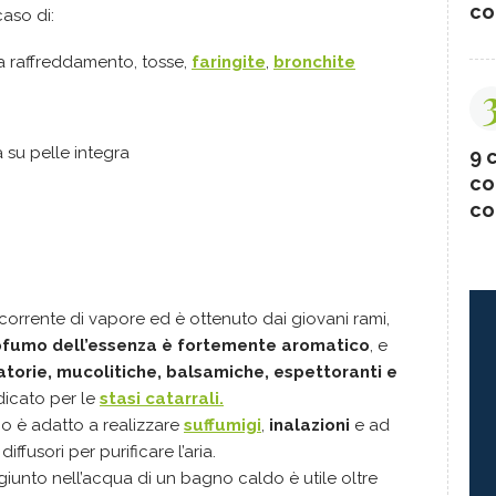
co
caso di:
i a raffreddamento, tosse,
faringite
,
bronchite
su pelle integra
9 c
co
co
n corrente di vapore ed è ottenuto dai giovani rami,
rofumo dell’essenza è fortemente aromatico
, e
torie, mucolitiche, balsamiche, espettoranti e
dicato per le
stasi catarrali.
go è adatto a realizzare
suffumigi
,
inalazioni
e ad
iffusori per purificare l’aria.
giunto nell’acqua di un bagno caldo è utile oltre