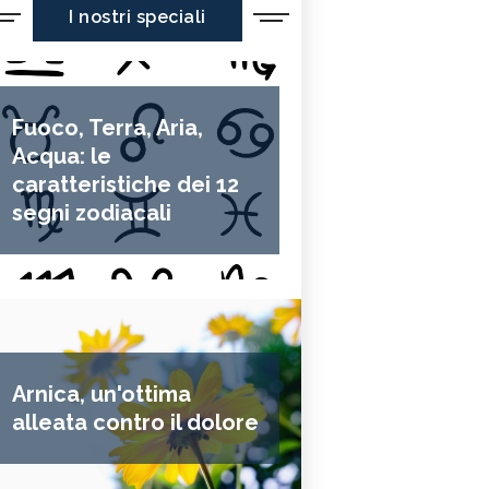
I nostri speciali
Fuoco, Terra, Aria,
Acqua: le
caratteristiche dei 12
segni zodiacali
Arnica, un'ottima
alleata contro il dolore