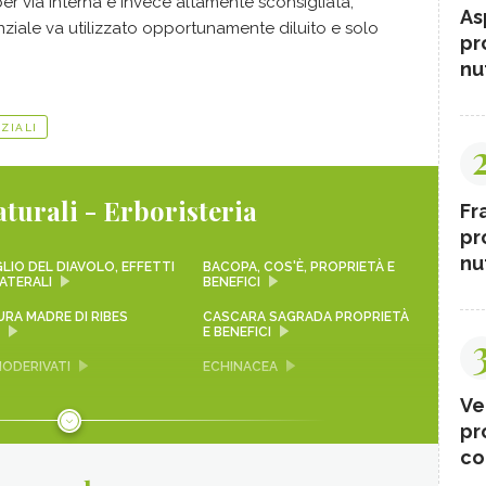
per via interna è invece altamente sconsigliata,
As
enziale va utilizzato opportunamente diluito e solo
pr
nut
ZIALI
turali - Erboristeria
Fr
pr
nut
LIO DEL DIAVOLO, EFFETTI
BACOPA, COS'È, PROPRIETÀ E
ATERALI
BENEFICI
URA MADRE DI RIBES
CASCARA SAGRADA PROPRIETÀ
E BENEFICI
ODERIVATI
ECHINACEA
Ve
INELLA
OLIO DI COCCO
pr
 - CURE-NATURALI.IT
GLUCOMANNANO
co
NTOCIANIDINE: COSA
ALOE VERA - CURE-