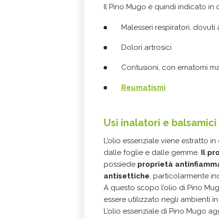
Il Pino Mugo è quindi indicato in 
Malesseri respiratori, dovut
Dolori artrosici
Contusioni, con ematomi ma 
Reumatismi
Usi inalatori e balsamici
L’olio essenziale viene estratto i
dalle foglie e dalle gemme.
Il p
possiede
proprietà antinfiamma
antisettiche
, particolarmente in
A questo scopo l’olio di Pino Mu
essere utilizzato negli ambienti in d
L’olio essenziale di Pino Mugo ag