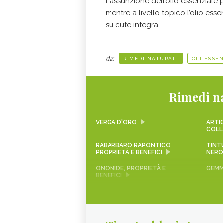
L’assunzione dell’olio essenziale 
mentre a livello topico l’olio ess
su cute integra.
da:
RIMEDI NATURALI
OLI ESSEN
Rimedi na
VERGA D'ORO
ARTIG
COLL
RABARBARO RAPONTICO
TINT
PROPRIETÀ E BENEFICI
NERO
ONONIDE, PROPRIETÀ E
GEMM
BENEFICI
KARKADÈ
PIMP
VIAGRA NATURALE
ERICA
PIANTE PER COMBATTERE
PROA