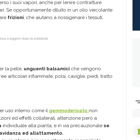
eerso i suoi vapori, anche per lenire contratture
ari. Se opportunamente diluito in un olio veicolante
uare
frizioni
, che aiutano a riossigenare i tessuti,
nua a leggere dopo la pubblicità
r la pelle,
unguenti balsamici
che vengono
e articolari infiammate, polsi, caviglie, piedi, tratto
er uso interno come il
gemmoderivato
non
ioni ed effetti collaterali, attenzione però a
tà
individuale alla pianta, e in via precauzionale
se
gravidanza ed allattamento.