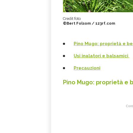
Credit foto
©Bert Folsom / 123rf.com
Pino Mugo: proprietà e be
Usi inalatori e balsamici
Precauzioni
Pino Mugo: proprietà e 
Conti