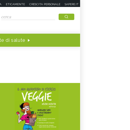
A
ETICAMENTE
CRESCITA PERSONALE
SAPERE.IT
e di salute