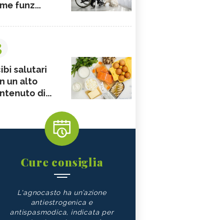
me funz...
3
ibi salutari
n un alto
ntenuto di...
Cure consiglia
L'agnocasto ha un’azione
antiestrogenica e
antispasmodica, indicata per