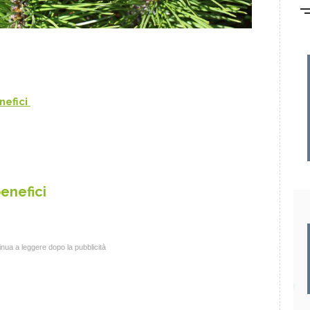
nefici
benefici
nua a leggere dopo la pubblicità