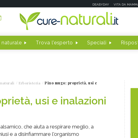
DEABYDAY
VITA DA MAMM
 naturale
Trova l'esperto
Speciali
Rispost
naturali
Erboristeria
Pino mugo: proprietà, usi e
rietà, usi e inalazioni
lsamico, che aiuta a respirare meglio, a
chiusi e a disinfiammare l'organismo