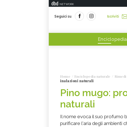
NETWORK
Seguici su
Iscriviti
Enciclopedia
Home
Enciclopedia naturale
Rimedi 
inalazioni naturali
Pino mugo: prop
naturali
Il nome evoca il suo profumo ba
purificare l'aria degli ambienti 