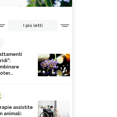
I più letti
1
attamenti
ridi":
mbinare
ioter...
2
rapie assistite
n animali: