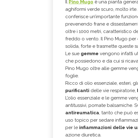
Il
Pino Mugo
è una pianta genera
aghiformi verde scuro, molto irt
conferisce un’importante funzione 
prevenendo frane e dissestamenti
oltre i 1000 metri, caratteristico d
freddo o vento. Il Pino Mugo per 
solida, forte e trasmette queste su
Le sue
gemme
vengono infatti ut
che possiedono e da cui si ricav
Pino Mugo oltre alle gemme vengon
foglie.
Ricco di olio essenziale, esteri, 
purificanti
delle vie respiratorie,
L’olio essenziale e le gemme veng
antitussivi, pomate balsamiche.
antireumatica
, tanto che può 
uso topico per sedare infiammazion
per le
infiammazioni delle vie u
azione diuretica.