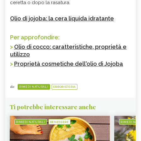
ceretta o dopo la rasatura.
Olio di jojoba: la cera liquida idratante
Per approfondire:
>
Olio di cocco: caratteristiche, proprietà e
utilizzo
>
Proprietà cosmetiche dell'olio di Jojoba
da:
RIMEDI NATURALI
ERBORISTERIA
Ti potrebbe interessare anche
RIMEDI NATURALI
BENESSERE
RIMEDI NAT