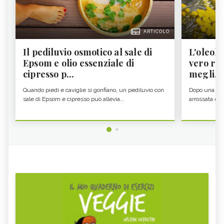
ARTICOLO
Il pediluvio osmotico al sale di
L'oleolit
Epsom e olio essenziale di
vero re 
cipresso p...
megli...
Quando piedi e caviglie si gonfiano, un pediluvio con
Dopo una gior
sale di Epsom e cipresso può allevia...
arrossata e se