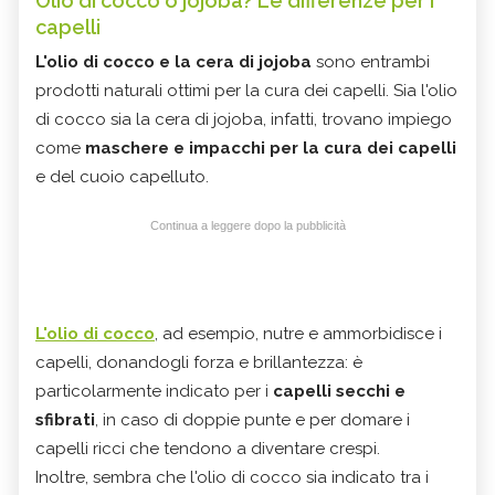
Olio di cocco o jojoba? Le differenze per i
capelli
L'olio di cocco e la cera di jojoba
sono entrambi
prodotti naturali ottimi per la cura dei capelli. Sia l'olio
di cocco sia la cera di jojoba, infatti, trovano impiego
come
maschere e impacchi per la cura dei capelli
e del cuoio capelluto.
Continua a leggere dopo la pubblicità
L'olio di cocco
, ad esempio, nutre e ammorbidisce i
capelli, donandogli forza e brillantezza: è
particolarmente indicato per i
capelli secchi e
sfibrati
, in caso di doppie punte e per domare i
capelli ricci che tendono a diventare crespi.
Inoltre, sembra che l'olio di cocco sia indicato tra i