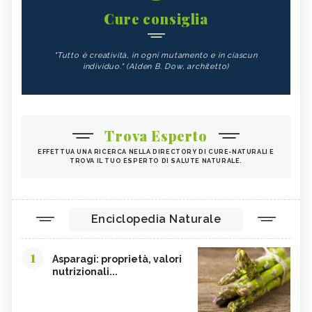
Cure consiglia
"Tutto è creatività, in ogni mutamento e in ciascun
individuo." (Alden B. Dow, architetto)
Trova Esperto
EFFETTUA UNA RICERCA NELLA DIRECTORY DI CURE-NATURALI E
TROVA IL TUO ESPERTO DI SALUTE NATURALE.
Enciclopedia Naturale
1
Asparagi: proprietà, valori
nutrizionali...