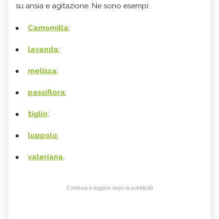
su ansia e agitazione. Ne sono esempi:
Camomilla
;
lavanda
;
melissa
;
passiflora
;
tiglio
;
luppolo
;
valeriana
.
Continua a leggere dopo la pubblicità