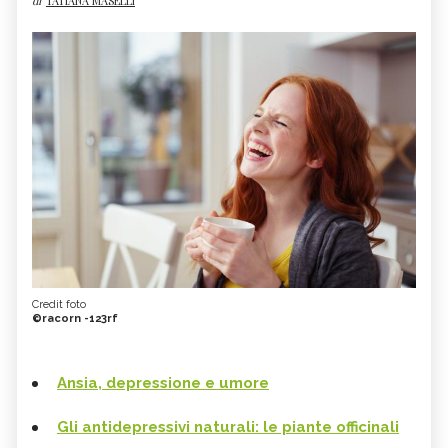
di
TATIANA MASELLI
Credit foto
©racorn -123rf
Ansia, depressione e umore
Gli antidepressivi naturali: le piante officinali