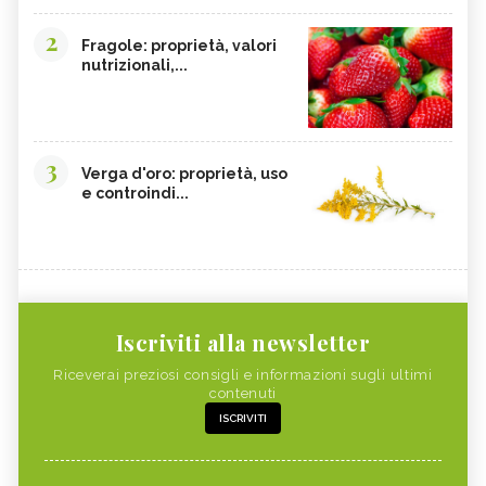
2
Fragole: proprietà, valori
nutrizionali,...
3
Verga d'oro: proprietà, uso
e controindi...
Iscriviti alla newsletter
Riceverai preziosi consigli e informazioni sugli ultimi
contenuti
ISCRIVITI