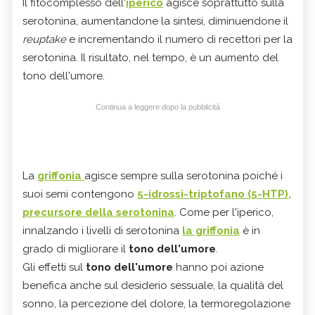
Il fitocomplesso dell'
iperico
agisce soprattutto sulla
serotonina, aumentandone la sintesi, diminuendone il
reuptake
e incrementando il numero di recettori per la
serotonina. Il risultato, nel tempo, è un aumento del
tono dell'umore.
Continua a leggere dopo la pubblicità
La
griffonia
agisce sempre sulla serotonina poiché i
suoi semi contengono
5-idrossi-triptofano (5-HTP),
precursore della serotonina
. Come per l'iperico,
innalzando i livelli di serotonina
la griffonia
è in
grado di migliorare il
tono dell'umore
.
Gli effetti sul
tono dell'umore
hanno poi azione
benefica anche sul desiderio sessuale, la qualità del
sonno, la percezione del dolore, la termoregolazione