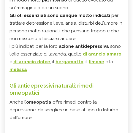
in modo molto
più intenso
di quello evocato da
un'immagine o da un suono.
Gli oli essenziali sono dunque molto indicati
per
trattare depressione lieve, ansia, disturbi dell'umore in
persone molto razionali, che pensano troppo e che
non riescono a lasciarsi andare.
I più indicati per la loro
azione antidepressiva
sono
l'olio essenziale di lavanda, quello
di arancio amaro
e
di arancio dolce
, il
bergamotto
, il
limone
e la
melissa
.
Gli antidepressivi naturali: rimedi
omeopatici
Anche l’
omeopatia
offre rimedi contro la
depressione, da scegliere in base al tipo di disturbo
dell’umore.