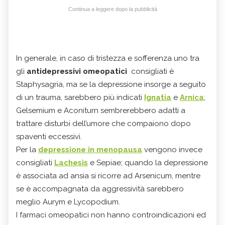
Continua a leggere dopo la pubblicità
In generale, in caso di
tristezza e sofferenza uno tra
gli
antidepressivi omeopatici
consigliati è
Staphysagria, ma se la depressione insorge a seguito
di un trauma, sarebbero più indicati
Ignatia
e
Arnica
;
Gelsemium e Aconiturn sembrerebbero adatti a
trattare disturbi dell’umore che compaiono dopo
spaventi eccessivi.
Per la
depressione in menopausa
vengono invece
consigliati
Lachesis
e Sepiae; quando la depressione
è associata ad ansia si ricorre ad Arsenicum, mentre
se è accompagnata da aggressività sarebbero
meglio Aurym e Lycopodium.
I farmaci omeopatici non hanno controindicazioni ed