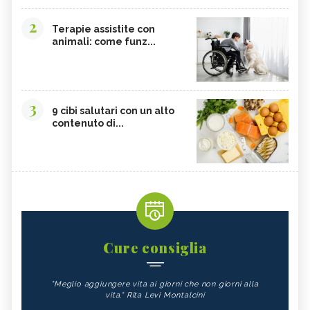
2
Terapie assistite con
animali: come funz...
3
9 cibi salutari con un alto
contenuto di...
Cure consiglia
"Meglio aggiungere vita ai giorni che non giorni alla
vita." Rita Levi Montalcini