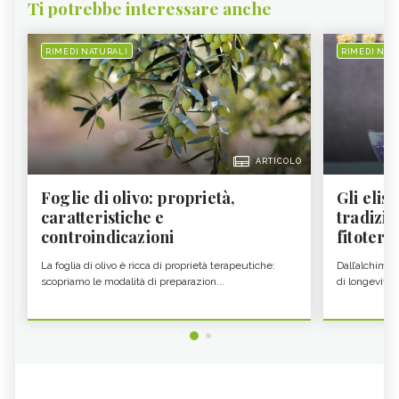
Ti potrebbe interessare anche
RIMEDI NATURALI
RIMEDI NAT
ARTICOLO
Foglie di olivo: proprietà,
Gli elisi
caratteristiche e
tradizio
controindicazioni
fitoter...
La foglia di olivo è ricca di proprietà terapeutiche:
Dall’alchimia
scopriamo le modalità di preparazion...
di longevità 