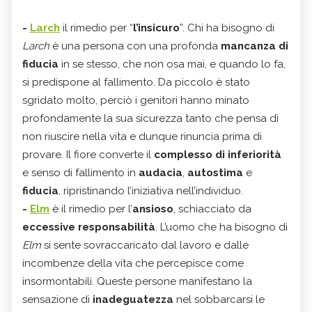
-
Larch
il rimedio per “
l’insicuro
”. Chi ha bisogno di
Larch
è una persona con una profonda
mancanza di
fiducia
in se stesso, che non osa mai, e quando lo fa,
si predispone al fallimento. Da piccolo è stato
sgridato molto, perciò i genitori hanno minato
profondamente la sua sicurezza tanto che pensa di
non riuscire nella vita e dunque rinuncia prima di
provare. Il fiore converte il
complesso di inferiorità
e senso di fallimento in
audacia
,
autostima
e
fiducia
, ripristinando l’iniziativa nell’individuo.
-
Elm
è il rimedio per l’
ansioso
, schiacciato da
eccessive responsabilità
. L’uomo che ha bisogno di
Elm
si sente sovraccaricato dal lavoro e dalle
incombenze della vita che percepisce come
insormontabili. Queste persone manifestano la
sensazione di
inadeguatezza
nel sobbarcarsi le