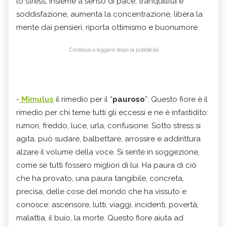
lo stress, insieme a senso di pace, tranquillità e
soddisfazione, aumenta la concentrazione, libera la
mente dai pensieri, riporta ottimismo e buonumore.
Continua a leggere dopo la pubblicità
-
Mimulus
il rimedio per il “
pauroso
”: Questo fiore è il
rimedio per chi teme tutti gli eccessi e ne è infastidito:
rumori, freddo, luce, urla, confusione. Sotto stress si
agita, può sudare, balbettare, arrossire e addirittura
alzare il volume della voce. Si sente in soggezione,
come se tutti fossero migliori di lui. Ha paura di ciò
che ha provato, una paura tangibile, concreta,
precisa, delle cose del mondo che ha vissuto e
conosce: ascensore, lutti, viaggi, incidenti, povertà,
malattia, il buio, la morte. Questo fiore aiuta ad