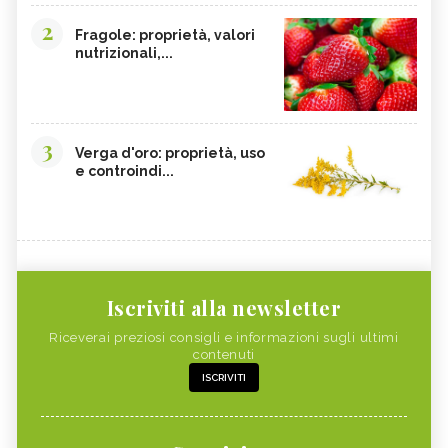
2
Fragole: proprietà, valori
nutrizionali,...
3
Verga d'oro: proprietà, uso
e controindi...
Iscriviti alla newsletter
Riceverai preziosi consigli e informazioni sugli ultimi
contenuti
ISCRIVITI