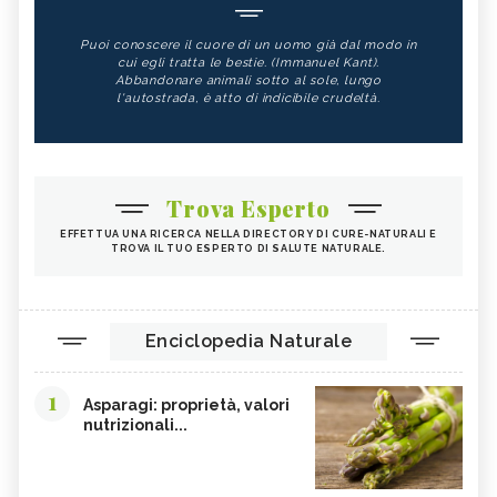
Puoi conoscere il cuore di un uomo già dal modo in
cui egli tratta le bestie. (Immanuel Kant).
Abbandonare animali sotto al sole, lungo
l'autostrada, è atto di indicibile crudeltà.
Trova Esperto
EFFETTUA UNA RICERCA NELLA DIRECTORY DI CURE-NATURALI E
TROVA IL TUO ESPERTO DI SALUTE NATURALE.
Enciclopedia Naturale
1
Asparagi: proprietà, valori
nutrizionali...