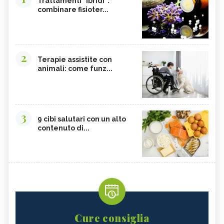
Trattamenti "ibridi":
combinare fisioter...
2
Terapie assistite con
animali: come funz...
3
9 cibi salutari con un alto
contenuto di...
Cure consiglia