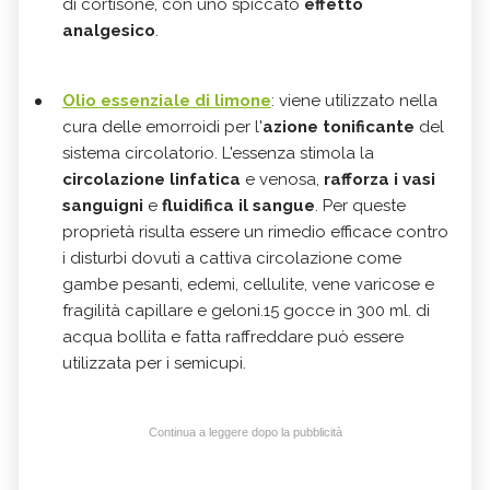
di cortisone, con uno spiccato
effetto
analgesico
.
Olio essenziale di limone
: viene utilizzato nella
cura delle emorroidi per l'
azione tonificante
del
sistema circolatorio. L'essenza stimola la
circolazione linfatica
e venosa,
rafforza i vasi
sanguigni
e
fluidifica il sangue
. Per queste
proprietà risulta essere un rimedio efficace contro
i disturbi dovuti a cattiva circolazione come
gambe pesanti, edemi, cellulite, vene varicose e
fragilità capillare e geloni.15 gocce in 300 ml. di
acqua bollita e fatta raffreddare può essere
utilizzata per i semicupi.
Continua a leggere dopo la pubblicità