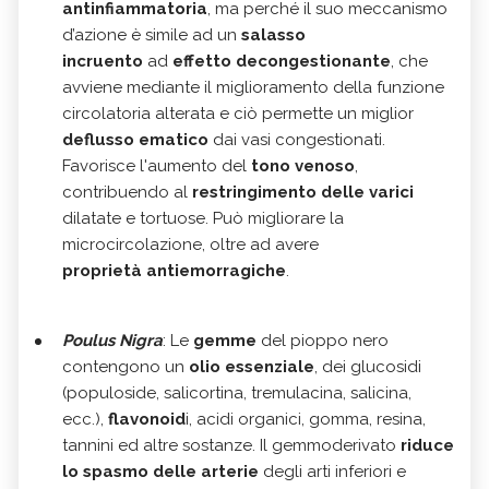
antinfiammatoria
, ma perché il suo meccanismo
d’azione è simile ad un
salasso
incruento
ad
effetto decongestionante
, che
avviene mediante il miglioramento della funzione
circolatoria alterata e ciò permette un miglior
deflusso ematico
dai vasi congestionati.
Favorisce l'aumento del
tono venoso
,
contribuendo al
restringimento delle varici
dilatate e tortuose. Può migliorare la
microcircolazione, oltre ad avere
proprietà antiemorragiche
.
Poulus Nigra
: Le
gemme
del pioppo nero
contengono un
olio essenziale
, dei glucosidi
(populoside, salicortina, tremulacina, salicina,
ecc.),
flavonoid
i, acidi organici, gomma, resina,
tannini ed altre sostanze. Il gemmoderivato
riduce
lo spasmo delle arterie
degli arti inferiori e