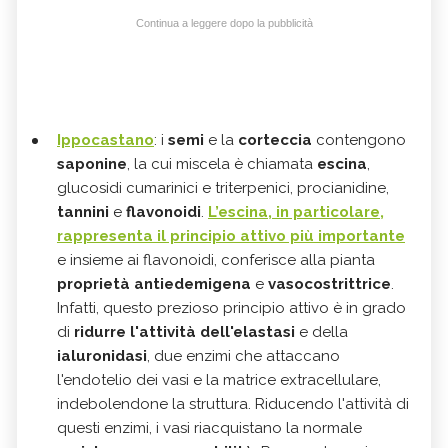
Continua a leggere dopo la pubblicità
Ippocastano
: i
semi
e la
corteccia
contengono
saponine
, la cui miscela è chiamata
escina
,
glucosidi cumarinici e triterpenici, procianidine,
tannini
e
flavonoidi
.
L’escina, in particolare,
rappresenta il principio attivo più importante
e insieme ai flavonoidi, conferisce alla pianta
proprietà antiedemigena
e
vasocostrittrice
.
Infatti, questo prezioso principio attivo è in grado
di
ridurre l'attività dell'elastasi
e della
ialuronidasi
, due enzimi che attaccano
l'endotelio dei vasi e la matrice extracellulare,
indebolendone la struttura. Riducendo l'attività di
questi enzimi, i vasi riacquistano la normale