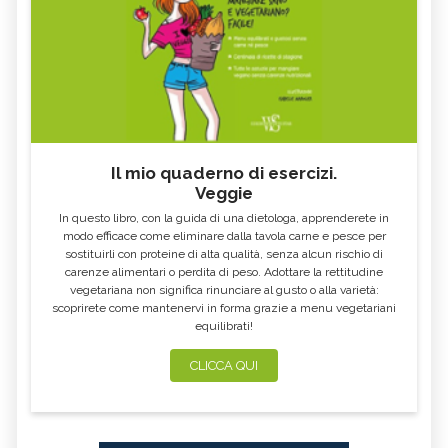
EXTRASISTOLE
CALAZIO, CAUSE E SINTOMI
ALITOSI
CERVICALE
PLACCHE IN GOLA
SCIATALGIA
UNCHIA INCARNITA
BILIRUBINA ALTA
BOCCA AMARA
RAFFREDDORE
Il mio quaderno di esercizi.
CONGIUNTIVITE
INAPPETENZA
Veggie
CROSTE DEL CUOIO CAPELLUTO
DIMAGRIRE CON LA FITOTERAPIA
In questo libro, con la guida di una dietologa, apprenderete in
modo efficace come eliminare dalla tavola carne e pesce per
ACQUA NELLE ORECCHIE
ACIDITÀ DI STOMACO
sostituirli con proteine di alta qualità, senza alcun rischio di
carenze alimentari o perdita di peso. Adottare la rettitudine
MAL DI GOLA
TORCICOLLO
vegetariana non significa rinunciare al gusto o alla varietà:
ECZEMA
STRESS
scoprirete come mantenervi in forma grazie a menu vegetariani
equilibrati!
DIARREA: SINTOMI, CAUSE, TUTTI I
RITENZIONE IDRICA
RIMEDI
CLICCA QUI
MAL DI STOMACO: CAPIRNE
STITICHEZZA: SINTOMI, CAUSE E
L'ORIGINE E CURARLO
RIMEDI
DOLORI MESTRUALI: SINTOMI,
CELLULITE: CAUSE E TUTTI I
CAUSE, TUTTI I RIMEDI
RIMEDI