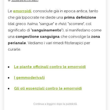
di
ALESSANDRA ROMEO
Le
emorroidi
, conosciute già in epoca antica, tanto
che già Ippocrate ne diede una
prima definizione
(dal greco
haîma
, "sangue" e
rhéó
, "scorrere", col
significato di "
sanguinamento
"), si manifestano come
una
congestione sanguigna
che coinvolge la
zona
perianale
.
Vediamo i vari rimedi fitoterapici per
curarle.
Le piante officinali contro le emorroidi
I gemmoderivati
Gli oli essenziali contro le emorroidi
Continua a leggere dopo la pubblicità