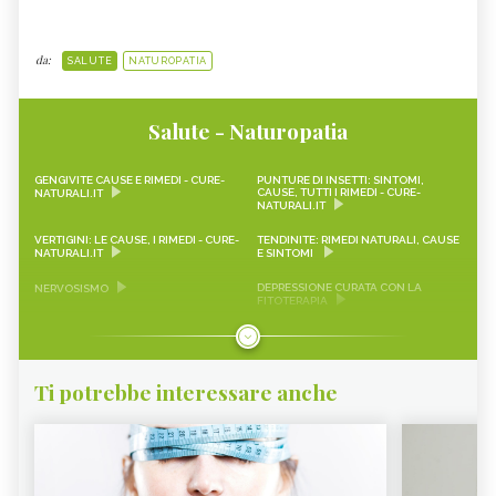
da:
SALUTE
NATUROPATIA
Salute - Naturopatia
GENGIVITE CAUSE E RIMEDI - CURE-
PUNTURE DI INSETTI: SINTOMI,
CAUSE, TUTTI I RIMEDI - CURE-
NATURALI.IT
NATURALI.IT
VERTIGINI: LE CAUSE, I RIMEDI - CURE-
TENDINITE: RIMEDI NATURALI, CAUSE
NATURALI.IT
E SINTOMI
DEPRESSIONE CURATA CON LA
NERVOSISMO
FITOTERAPIA
AEROFAGIA
EMICRANIA
MAL DI TESTA
DEPRESSIONE
Ti potrebbe interessare anche
CALCOLI RENALI
ANSIA
ERITEMA SOLARE
ARTROSI
ARTRITE
ATTACCHI DI PANICO