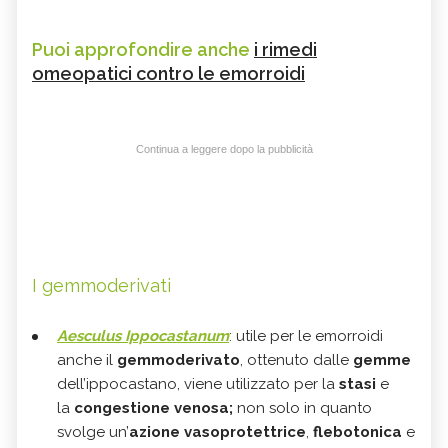
Puoi approfondire anche
i rimedi
omeopatici contro le emorroidi
Continua a leggere dopo la pubblicità
I gemmoderivati
Aesculus Ippocastanum
: utile per le emorroidi
anche il
gemmoderivato
, ottenuto dalle
gemme
dell’ippocastano, viene utilizzato per la
stasi
e
la
congestione venosa;
non solo in quanto
svolge un’
azione vasoprotettrice
,
flebotonica
e