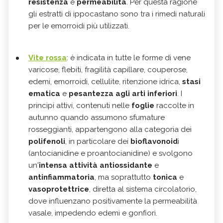
resistenza
e
permeabilità
. Per questa ragione
gli estratti di ippocastano sono tra i rimedi naturali
per le emorroidi più utilizzati.
Vite rossa
: è indicata in tutte le forme di vene
varicose, flebiti, fragilità capillare, couperose,
edemi, emorroidi, cellulite, ritenzione idrica,
stasi
ematica
e
pesantezza agli arti inferiori
. I
principi attivi, contenuti nelle
foglie
raccolte in
autunno quando assumono sfumature
rosseggianti, appartengono alla categoria dei
polifenoli
, in particolare dei
bioflavonoid
i
(antocianidine e proantocianidine) e svolgono
un'
intensa attività antiossidante
e
antinfiammatoria
, ma soprattutto
tonica
e
vasoprotettrice
, diretta al sistema circolatorio,
dove influenzano positivamente la permeabilità
vasale, impedendo edemi e gonfiori.