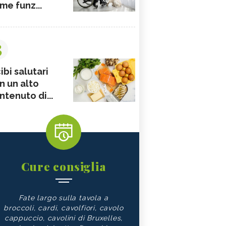
me funz...
3
ibi salutari
n un alto
ntenuto di...
Cure consiglia
Fate largo sulla tavola a
broccoli, cardi, cavolfiori, cavolo
cappuccio, cavolini di Bruxelles,