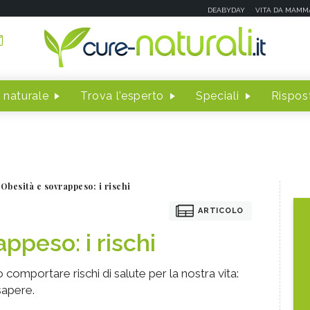
DEABYDAY
VITA DA MAMM
 naturale
Trova l'esperto
Speciali
Rispost
Obesità e sovrappeso: i rischi
ARTICOLO
ppeso: i rischi
omportare rischi di salute per la nostra vita:
sapere.