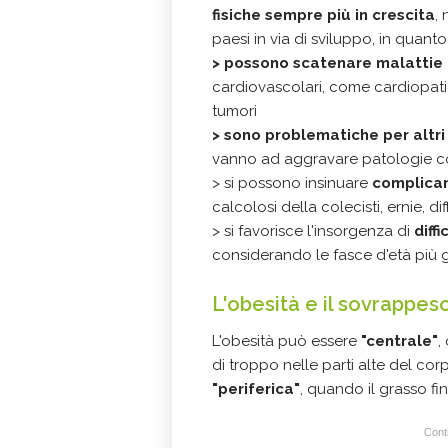
fisiche sempre più in crescita
,
paesi in via di sviluppo, in quanto
>
possono scatenare malattie 
cardiovascolari, come cardiopati
tumori
>
sono problematiche per altri 
vanno ad aggravare patologie com
> si possono insinuare
complicanz
calcolosi della colecisti, ernie, dif
> si favorisce l'insorgenza di
diff
considerando le fasce d'età più 
L'obesità e il sovrappes
L'obesità può essere
"centrale"
,
di troppo nelle parti alte del co
"periferica"
, quando il grasso fi
Conti