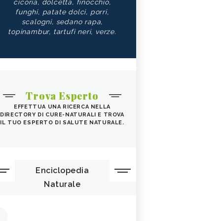
cicoria, dolcetta, finocchio,
funghi, patate dolci, porri,
scalogni, sedano rapa,
topinambur, tartufi neri, verze.
Trova Esperto
EFFETTUA UNA RICERCA NELLA
DIRECTORY DI CURE-NATURALI E TROVA
IL TUO ESPERTO DI SALUTE NATURALE.
Enciclopedia
Naturale
1