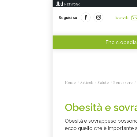
NETWORK
Seguici su
Iscriviti
Enciclopedia
Home
Articoli
Salute
Benessere
Obesità e sovra
Obesità e sovrappeso possono c
ecco quello che è importante 