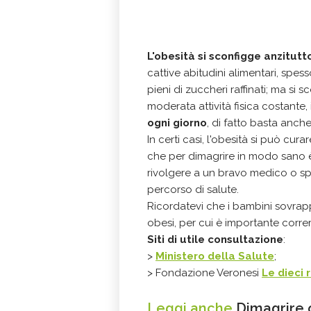
L'obesità si sconfigge anzitutt
cattive abitudini alimentari, spesso
pieni di zuccheri raffinati; ma si
moderata attività fisica costante, 
ogni giorno
, di fatto basta anch
In certi casi, l'obesità si può cu
che per dimagrire in modo sano è 
rivolgere a un bravo medico o sp
percorso di salute.
Ricordatevi che i bambini sovrap
obesi, per cui è importante correre
Siti di utile consultazione
:
>
Ministero della Salute
;
> Fondazione Veronesi
Le dieci 
Leggi anche
Dimagrire c