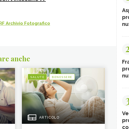
As
pr
F Archivio Fotografico
nut
are anche
Fr
pr
nut
SALUTE
BENESSERE
Ve
ARTICOLO
pr
co