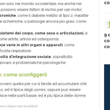
co
 non solo nel mondo occidentale, ma anche nei
 possono essere fattori di rischio per vari motivi:
croniche
, come il diabete mellito di tipo 2, malattie
e ischemiche, o patologie ancora più gravi, come
sistemi del corpo, come ossa o articolazioni,
e
9 c
e artrite, artrosi ed osteoporosi
co
e varie in altri organi e apparati
, come
co
ficoltà respiratorie
icoltà d'integrazione sociale
, soprattutto
giovani, e problematiche psicologiche
o: come sconfiggerli
 ovvero quella per cui si tende ad accumulare chili
rpo, ed è tipica degli uomini; oppure può essere
nisce nelle parti basse, ed è più tipica delle donne.
nua a leggere dopo la pubblicità