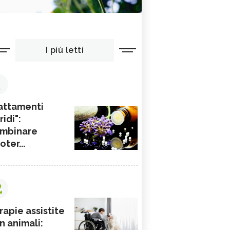
I più letti
1
attamenti
ridi":
mbinare
ioter...
2
rapie assistite
n animali: