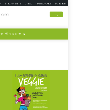
A
ETICAMENTE
CRESCITA PERSONALE
SAPERE.IT
e di salute