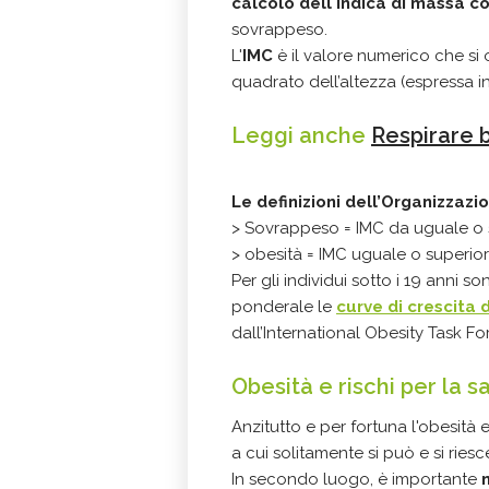
calcolo dell'indica di massa c
sovrappeso.
L'
IMC
è il valore numerico che si 
quadrato dell’altezza (espressa in
Leggi anche
Respirare 
Le definizioni dell’Organizzaz
> Sovrappeso = IMC da uguale o s
> obesità = IMC uguale o superior
Per gli individui sotto i 19 anni so
ponderale le
curve di crescita 
dall’International Obesity Task Fo
Obesità e rischi per la s
Anzitutto e per fortuna l'obesità
a cui solitamente si può e si ries
In secondo luogo, è importante