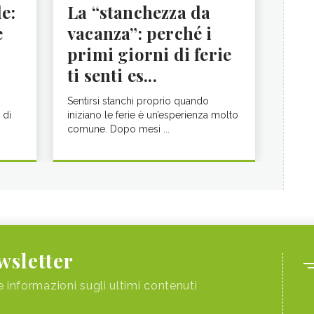
le:
La “stanchezza da
e
vacanza”: perché i
primi giorni di ferie
ti senti es...
Sentirsi stanchi proprio quando
 di
iniziano le ferie è un’esperienza molto
comune. Dopo mesi ...
ewsletter
e informazioni sugli ultimi contenuti