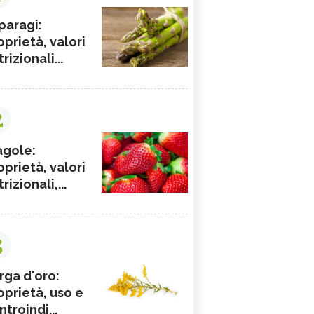
paragi:
oprietà, valori
rizionali...
2
agole:
oprietà, valori
rizionali,...
3
rga d'oro:
oprietà, uso e
ntroindi...