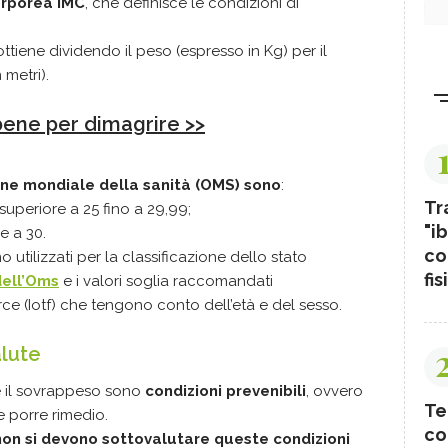
orporea IMC
, che definisce le condizioni di
ottiene dividendo il peso (espresso in Kg) per il
 metri).
bene per dimagrire >>
ione mondiale della sanità (OMS) sono
:
Tr
uperiore a 25 fino a 29,99;
"ib
e a 30.
co
no utilizzati per la classificazione dello stato
fis
dell’Oms
e i valori soglia raccomandati
rce (Iotf) che tengono conto dell’età e del sesso.
alute
 e il sovrappeso sono
condizioni prevenibili
, ovvero
Te
ce porre rimedio.
co
non si devono sottovalutare queste condizioni