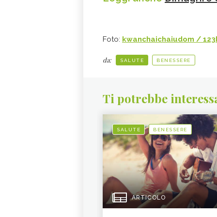
Foto:
kwanchaichaiudom / 123R
da:
SALUTE
BENESSERE
Ti potrebbe interess
SALUTE
BENESSERE
ARTICOLO