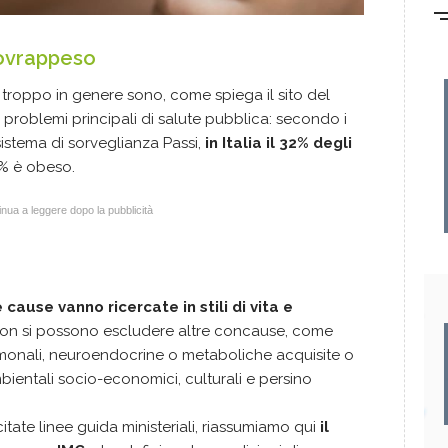
sovrappeso
di troppo in genere sono, come spiega il sito del
 problemi principali di salute pubblica: secondo i
 sistema di sorveglianza Passi,
in Italia il 32% degli
1% è obeso.
nua a leggere dopo la pubblicità
cause vanno ricercate in stili di vita e
non si possono escludere altre concause, come
ormonali, neuroendocrine o metaboliche acquisite o
ambientali socio-economici, culturali e persino
ate linee guida ministeriali, riassumiamo qui
il