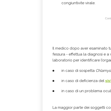
congiuntivite virale.
Conti
Il medico dopo aver esaminato tu
fessura - effettua la diagnosi e a 
laboratorio per identificare l’or
in caso di sospetta
Chlamydi
in caso di deficienza del
si
in caso di un problema ocul
La maggior parte dei soggetti co