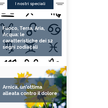
I nostri speciali
Fuoco, Terra, Aria,
Acqua: le
caratteristiche dei 12
segni zodiacali
Arnica, un'ottima
alleata contro il dolore