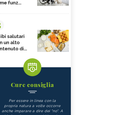
me funz...
3
ibi salutari
n un alto
ntenuto di...
Cure consiglia
Per essere in linea con la
propria natura a volte occorre
anche imparare a dire dei "no". A