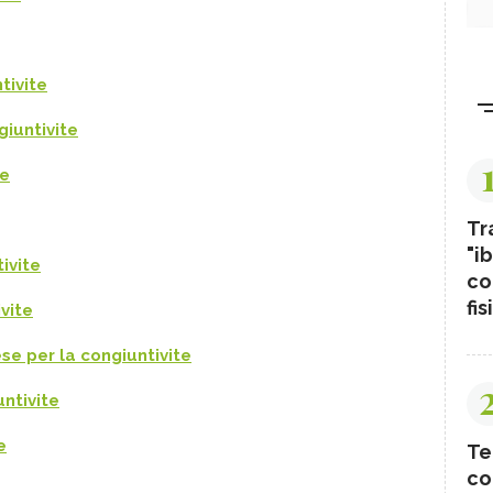
tivite
giuntivite
te
Tr
"ib
ivite
co
fis
vite
se per la congiuntivite
untivite
e
Te
co