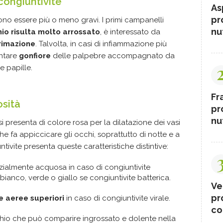
congiuntivite
As
pr
sono essere più o meno gravi. I primi campanelli
nut
hio risulta molto arrossato
, è interessato da
rimazione
. Talvolta, in casi di infiammazione più
entare
gonfiore
delle palpebre accompagnato da
 e papille.
Fr
osità
pr
nut
i presenta di colore rosa per la dilatazione dei vasi
he fa appiccicare gli occhi, soprattutto di notte e a
ntivite presenta queste caratteristiche distintive:
ialmente acquosa in caso di congiuntivite
 bianco, verde o giallo se congiuntivite batterica.
Ve
pr
ie aeree superiori
in caso di congiuntivite virale.
co
chio che può comparire ingrossato e dolente nella