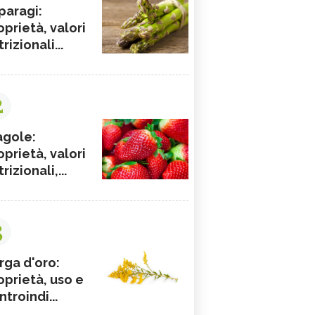
paragi:
oprietà, valori
rizionali...
2
agole:
oprietà, valori
rizionali,...
3
rga d'oro:
oprietà, uso e
ntroindi...