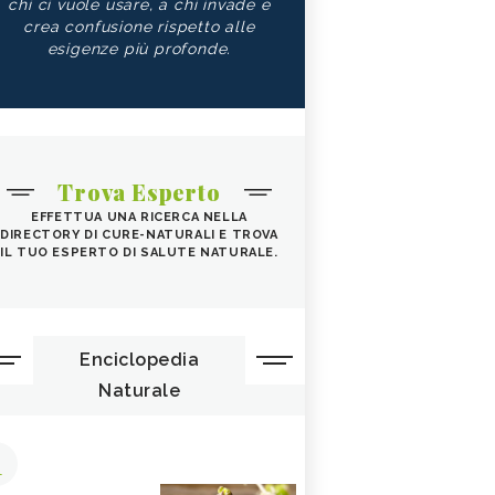
chi ci vuole usare, a chi invade e
crea confusione rispetto alle
esigenze più profonde.
Trova Esperto
EFFETTUA UNA RICERCA NELLA
DIRECTORY DI CURE-NATURALI E TROVA
IL TUO ESPERTO DI SALUTE NATURALE.
Enciclopedia
Naturale
1