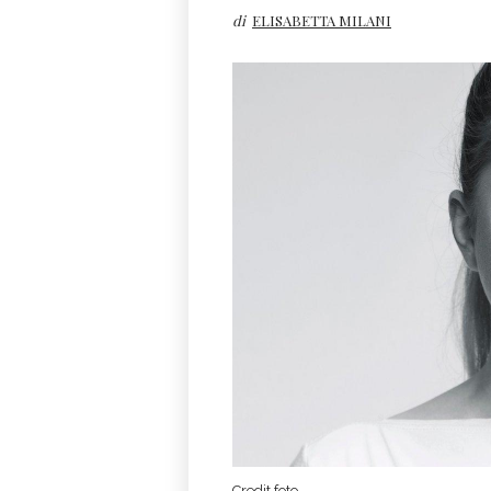
di
ELISABETTA MILANI
Credit foto