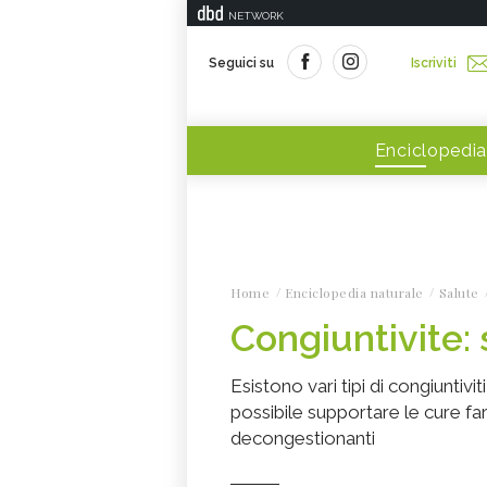
NETWORK
Seguici su
Iscriviti
Enciclopedia
Home
Enciclopedia naturale
Salute
Congiuntivite: 
Esistono vari tipi di congiuntivi
possibile supportare le cure fa
decongestionanti