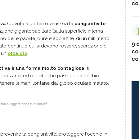
co
iva
(dovuta a batteri o virus) sia la
congiuntivite
zione gigantopapillare (sulla superficie interna
o delle papille, dure e appiattite, di un millimetro
9 c
ato continuo cui si devono rossore, secrezione e
co
e un
orzaiolo
.
co
fettiva è una forma molto contagiosa
: si
l prossimo, ed è facile che passi da un occhio
o tenere le mani lontane dal globo oculare malato.
nua a leggere dopo la pubblicità
prevenire la congiuntivite: proteggere l'occhio in