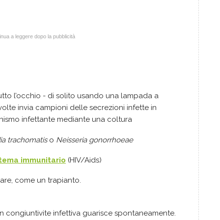
nua a leggere dopo la pubblicità
tto l’occhio - di solito usando una lampada a
volte invia campioni delle secrezioni infette in
ganismo infettante mediante una coltura
a trachomatis
o
Neisseria gonorrhoeae
stema immunitario
(HIV/Aids)
are, come un trapianto.
n congiuntivite infettiva guarisce spontaneamente.