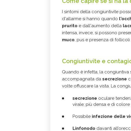
Come capire se si ha la 
I sintomi della congiuntivite pos
d'allarme si hanno quando
l'occ
prurito
e dall'aumento della
lac
intensa, invece, si possono pres
muco
, pus e presenza di follicoli
Congiuntivite e contagi
Quando è infetta, la congiuntiva s
accompagnata da
secrezione
c
volte offuscare la vista. La congiu
secrezione
oculare tendenz
virale; più densa e di colore
Possibile
infezione delle v
Linfonodo
davanti all’orec