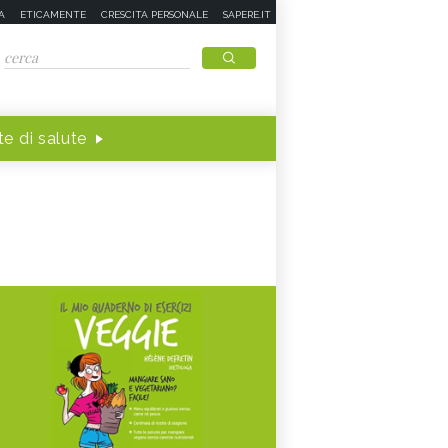
A
ETICAMENTE
CRESCITA PERSONALE
SAPERE.IT
e di salute