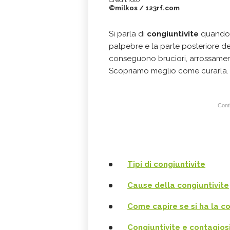
©milkos / 123rf.com
Si parla di
congiuntivite
quando l
palpebre e la parte posteriore d
conseguono bruciori, arrossament
Scopriamo meglio come curarla.
Conti
Tipi di congiuntivite
Cause della congiuntivite
Come capire se si ha la co
Congiuntivite e contagios