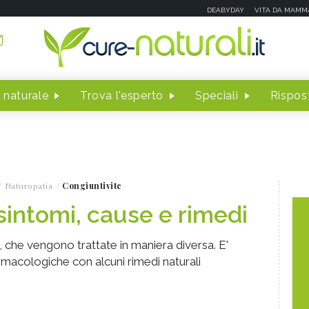
DEABYDAY
VITA DA MAMM
 naturale
Trova l'esperto
Speciali
Rispost
Naturopatia
Congiuntivite
sintomi, cause e rimedi
ti, che vengono trattate in maniera diversa. E'
rmacologiche con alcuni rimedi naturali