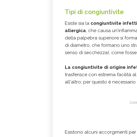
Tipi di congiuntivite
Esiste sia la
congiuntivite infett
allergica
, che causa un'infiamma
della palpebra superiore si forman
di diametro, che formano uno str
senso di secchezza), come foss
La congiuntivite di origine in
trasferisce con estrema facilità a
all'altro; per questo è necessari
Conti
Esistono alcuni accorgimenti per 