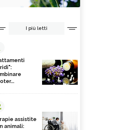
I più letti
1
attamenti
ridi":
mbinare
ioter...
2
rapie assistite
n animali: