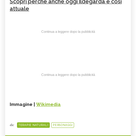
Scopri perché anche oggi Ildegarda è cosi
attuale
Continua a leggere dopo la pubblicità
Continua a leggere dopo la pubblicità
Immagine |
Wikimedia
da:
TERAPIE NATURALI
PERSONAGGI