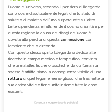
L’uomo e l’universo, secondo il pensiero di Ildegarda,
sono così indissolubilmente legati che lo stato di
salute o di malattia dell’uno si ripercuote sull’altro.
L’interdipendenza, infatti, rende il cosmo un’unità e per
questa ragione la causa dei disagi dell’uomo è
dovuta alla perdita di questa
connessione
con
l’ambiente che lo circonda.
Con questo stesso spirito Ildegarda si dedica alle
ricerche in campo medico e terapeutico, convinta
che le malattie, fisiche o psichiche, da cui l’umanità
spesso è afflitta, siano la conseguenza visibile di una
rottura
di quel legame meraviglioso, che trasmette la
sua carica vitale e tiene unite insieme tutte le cose
esistenti.
Continua a leggere dopo la pubblicità