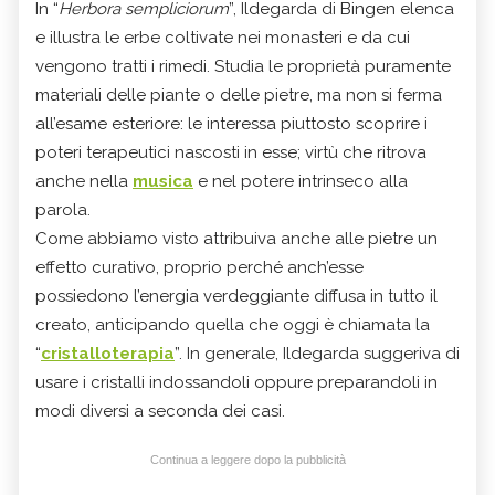
In “
Herbora sempliciorum
”, Ildegarda di Bingen elenca
e illustra le erbe coltivate nei monasteri e da cui
vengono tratti i rimedi. Studia le proprietà puramente
materiali delle piante o delle pietre, ma non si ferma
all’esame esteriore: le interessa piuttosto scoprire i
poteri terapeutici nascosti in esse; virtù che ritrova
anche nella
musica
e nel potere intrinseco alla
parola.
Come abbiamo visto attribuiva anche alle pietre un
effetto curativo, proprio perché anch’esse
possiedono l’energia verdeggiante diffusa in tutto il
creato, anticipando quella che oggi è chiamata la
“
cristalloterapia
”. In generale, Ildegarda suggeriva di
usare i cristalli indossandoli oppure preparandoli in
modi diversi a seconda dei casi.
Continua a leggere dopo la pubblicità