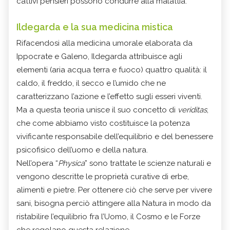
cattivi pensieri possono condurre alla malattia.
Ildegarda e la sua medicina mistica
Rifacendosi alla medicina umorale elaborata da
Ippocrate e Galeno, Ildegarda attribuisce agli
elementi (aria acqua terra e fuoco) quattro qualità: il
caldo, il freddo, il secco e l’umido che ne
caratterizzano l’azione e l’effetto sugli esseri viventi.
Ma a questa teoria unisce il suo concetto di
veriditas
,
che come abbiamo visto costituisce la potenza
vivificante responsabile dell’equilibrio e del benessere
psicofisico dell’uomo e della natura.
Nell’opera “
Physica
” sono trattate le scienze naturali e
vengono descritte le proprietà curative di erbe,
alimenti e pietre. Per ottenere ciò che serve per vivere
sani, bisogna perciò attingere alla Natura in modo da
ristabilire l’equilibrio fra l’Uomo, il Cosmo e le Forze