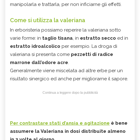
manipolarla e trattarla, per non inficiarne gli effetti.
Come si utilizza la valeriana
In erboristeria possiamo reperire la valeriana sotto
varie forme: in
taglio tisana
, in
estratto secco
ed in
estratto idroalcolico
per esempio. La droga di
valeriana si presenta come
pezzetti di radice
marrone dall’odore acre
.
Generalmente viene miscelata ad altre erbe per un
risultato sinergico ed anche per migliorarne il sapore.
Continua a leggere dopo la pubblicità
Per contrastare stati d’ansia e agitazione
è bene
assumere la Valeriana in dosi distribuite almeno
in 3 volte al giorno
.