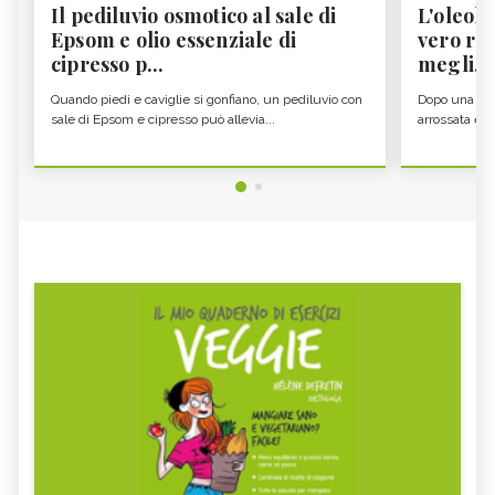
Il pediluvio osmotico al sale di
L'oleolit
Epsom e olio essenziale di
vero re 
cipresso p...
megli...
Quando piedi e caviglie si gonfiano, un pediluvio con
Dopo una gior
sale di Epsom e cipresso può allevia...
arrossata e se