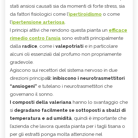
stati ansiosi causati sia da momenti di forte stress, sia
da fattori fisiologici come l’
ipertiroidismo
o come
l’
ipertensione arteriosa
.
I principi attivi che rendono questa pianta un
efficace
rimedio contro l’ansia
sono estratti principalmente
dalla
radice
, come i
valepotriati
e in particolare
alcuni oli essenziali dal profumo non propriamente
gradevole.
Agiscono sui recettori del sistema nervoso in due
direzioni principa
li: inibiscono i neurotrasmettitori
“ansiogeni”
e tutelano i neurotrasmettitori che
governano il sonno.
I composti della valeriana
hanno lo svantaggio che
si
degradano facilmente se sottoposti a sbalzi di
temperatura e ad umidità
, quindi è importante che
l’azienda che lavora questa pianta per i tagli tisana o
per gli estratti ponga molta attenzione nel