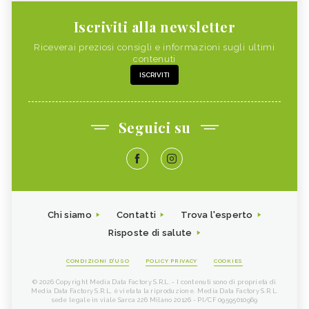
Iscriviti alla newsletter
Riceverai preziosi consigli e informazioni sugli ultimi
contenuti
ISCRIVITI
Seguici su
Chi siamo
Contatti
Trova l'esperto
Risposte di salute
CONDIZIONI D'USO
POLICY PRIVACY
COOKIES
© 2026 Copyright Media Data Factory S.R.L. - I contenuti sono di proprietà di
Media Data Factory S.R.L, è vietata la riproduzione. Media Data Factory S.R.L.
sede legale in viale Sarca 226 Milano 20126 - PI/CF 09595010969