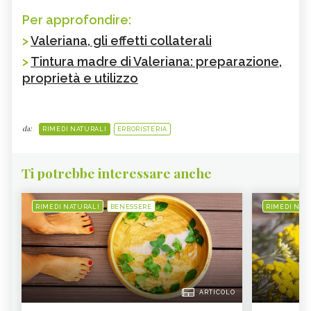
Per approfondire:
>
Valeriana, gli effetti collaterali
>
Tintura madre di Valeriana: preparazione,
proprietà e utilizzo
da:
RIMEDI NATURALI
ERBORISTERIA
Ti potrebbe interessare anche
RIMEDI NATURALI
BENESSERE
RIMEDI NAT
ARTICOLO