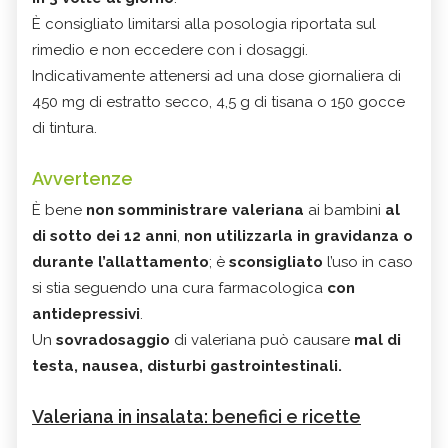
È consigliato limitarsi alla posologia riportata sul
rimedio e non eccedere con i dosaggi.
Indicativamente attenersi ad una dose giornaliera di
450 mg di estratto secco, 4,5 g di tisana o 150 gocce
di tintura.
Avvertenze
È bene
non somministrare valeriana
ai bambini
al
di sotto dei 12 anni
,
non utilizzarla in gravidanza o
durante l’allattamento
; è
sconsigliato
l’uso in caso
si stia seguendo una cura farmacologica
con
antidepressivi
.
Un
sovradosaggio
di valeriana può causare
mal di
testa, nausea, disturbi gastrointestinali.
Valeriana in insalata: benefici e ricette