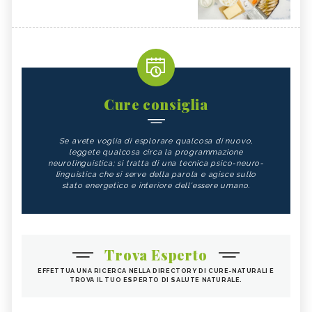
Cure consiglia
Se avete voglia di esplorare qualcosa di nuovo,
leggete qualcosa circa la programmazione
neurolinguistica; si tratta di una tecnica psico-neuro-
linguistica che si serve della parola e agisce sullo
stato energetico e interiore dell'essere umano.
Trova Esperto
EFFETTUA UNA RICERCA NELLA DIRECTORY DI CURE-NATURALI E
TROVA IL TUO ESPERTO DI SALUTE NATURALE.