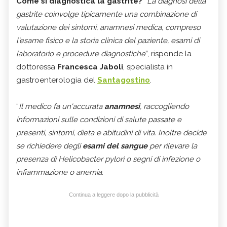
Come si diagnostica la gastrite?
“
La diagnosi della
gastrite coinvolge tipicamente una combinazione di
valutazione dei sintomi, anamnesi medica, compreso
l'esame fisico e la storia clinica del paziente, esami di
laboratorio e procedure diagnostiche
”, risponde la
dottoressa
Francesca Jaboli
, specialista in
gastroenterologia del
Santagostino
.
“
Il medico fa un'accurata
anamnesi
, raccogliendo
informazioni sulle condizioni di salute passate e
presenti, sintomi, dieta e abitudini di vita. Inoltre decide
se richiedere degli
esami del sangue
per rilevare la
presenza di Helicobacter pylori o segni di infezione o
infiammazione o anemia
.
Continua a leggere dopo la pubblicità