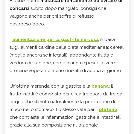
È bene inoltre
masticare lentamente ed evitare di
coricarsi
subito dopo mangiato; consigli che
valgono anche per chi soffre di reflusso
gastroesofageo.
L’
alimentazione per la gastrite nervosa
si basa
sugli alimenti cardine della dieta mediterranea: cereali
(meglio ancora se integrali), abbondante frutta e
verdura di stagione, carne bianca e pesce azzurro,
proteine vegetali, almeno due litri di acqua al giorno.
Un’ottima merenda con la gastrite è la
banana
: il
frutto infatti è composto per circa tre quarti da tre da
acqua che stimola naturalmente la produzione di
muco nello stomaco. Lo stesso vale per il
platano
che contrasta le infiammazioni gastriche e intestinali,
grazie alla sua composizione nutrizionale.