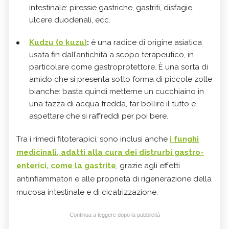
intestinale: piressie gastriche, gastriti, disfagie,
ulcere duodenali, ecc.
Kudzu (o kuzu)
:
è una radice di origine asiatica
usata fin dall’antichità a scopo terapeutico, in
particolare come gastroprotettore. È una sorta di
amido che si presenta sotto forma di piccole zolle
bianche: basta quindi metterne un cucchiaino in
una tazza di acqua fredda, far bollire il tutto e
aspettare che si raffreddi per poi bere.
Tra i rimedi fitoterapici, sono inclusi anche
i
funghi
medicinali,
adatti alla cura dei distrurbi gastro-
enterici, come la gastrite
, grazie ag
li effetti
antinfiammatori e alle proprietà d
i rigenerazione della
mucosa intestinale e di cicatrizzazione.
Continua a leggere dopo la pubblicità