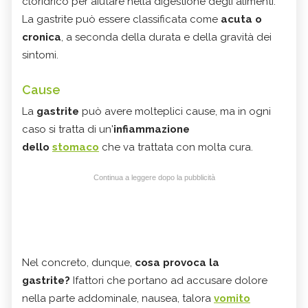
cloridrico per aiutare nella digestione degli alimenti.
La gastrite può essere classificata come
acuta o
cronica
, a seconda della durata e della gravità dei
sintomi.
Cause
La
gastrite
può avere molteplici cause, ma in ogni
caso si tratta di un'
infiammazione
dello
stomaco
che va trattata con molta cura.
Continua a leggere dopo la pubblicità
Nel concreto, dunque,
cosa provoca la
gastrite?
Ifattori che portano ad accusare dolore
nella parte addominale, nausea, talora
vomito