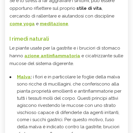
Se è lo stress a far aggravare i sintomi, può essere
opportuno riflettere sul proprio
stile di vita
,
cercando di rallentare e aiutandosi con discipline
come yoga
e
meditazione
.
I rimedi naturali
Le piante usate per la gastrite e i bruciori di stomaco
hanno
azione antinfiammatoria
e cicatrizzante sulle
mucose del sistema digerente.
Malva
:
i fiori e in particolare le foglie della malva
sono ricche di mucillagini, che conferiscono alla
pianta proprietà emollienti e antinfiammatorie per
tutti i tessuti molli del corpo. Questi principi attivi
agiscono rivestendo le mucose con uno strato
vischioso capace di difenderle da agenti irritanti,
come i succhi gastrici. Per questo motivo, l’uso
della malva è indicato contro la gastrite, bruciori