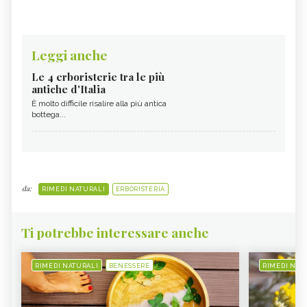
Leggi anche
Le 4 erboristerie tra le più
antiche d'Italia
È molto difficile risalire alla più antica
bottega...
da:
RIMEDI NATURALI
ERBORISTERIA
Ti potrebbe interessare anche
RIMEDI NATURALI
BENESSERE
RIMEDI NAT