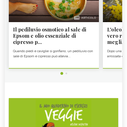
ARTICOLO
Il pediluvio osmotico al sale di
L'oleolit
Epsom e olio essenziale di
vero re 
cipresso p...
megli...
Quando piedi e caviglie si gonfiano, un pediluvio con
Dopo una gior
sale di Epsom e cipresso può allevia...
arrossata e se