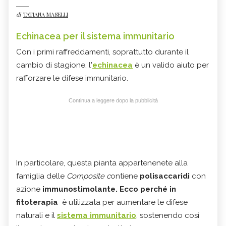
di
TATIANA MASELLI
Echinacea per il sistema immunitario
Con i primi raffreddamenti, soprattutto durante il
cambio di stagione, l'
echinacea
è un valido aiuto per
rafforzare le difese immunitario.
Continua a leggere dopo la pubblicità
In particolare, questa pianta appartenenete alla
famiglia delle
Composite c
ontiene
polisaccaridi
con
azione
immunostimolante. Ecco perché in
fitoterapia
è utilizzata per aumentare le difese
naturali e il
sistema immunitario
, sostenendo così