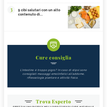
3
9 cibi salutari con un alto
contenuto di...
Cure consiglia
L'intestino è troppo pigro? In caso di stipsi sono
consigliati massaggi emolinfatici all'addome,
riflessologia plantare e attività fisica.
Trova Esperto
EFFETTUA UNA RICERCA NELLA DIRECTORY DI CURE-NATURALI E