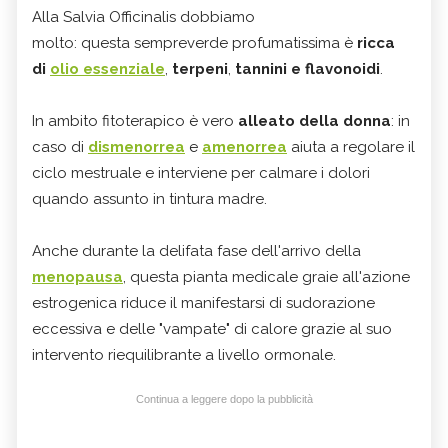
Alla Salvia Officinalis dobbiamo
molto: questa sempreverde profumatissima è
ricca
di
olio essenziale
,
terpeni
,
tannini e flavonoidi
.
In ambito fitoterapico è vero
alleato della donna
: in
caso di
dismenorrea
e
amenorrea
aiuta a regolare il
ciclo mestruale e interviene per calmare i dolori
quando assunto in tintura madre.
Anche durante la delifata fase dell'arrivo della
menopausa
, questa pianta medicale graie all'azione
estrogenica riduce il manifestarsi di sudorazione
eccessiva e delle "vampate" di calore grazie al suo
intervento riequilibrante a livello ormonale.
Continua a leggere dopo la pubblicità