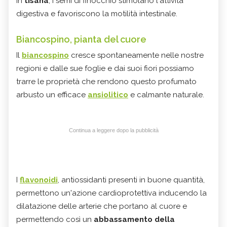
In
tisana
, i semi di finocchio stimolano l'attività
digestiva e favoriscono la motilità intestinale.
Biancospino, pianta del cuore
Il
biancospino
cresce spontaneamente nelle nostre
regioni e dalle sue foglie e dai suoi fiori possiamo
trarre le proprietà che rendono questo profumato
arbusto un efficace
ansiolitico
e calmante naturale.
Continua a leggere dopo la pubblicità
I
flavonoidi
, antiossidanti presenti in buone quantità,
permettono un'azione cardioprotettiva inducendo la
dilatazione delle arterie che portano al cuore e
permettendo così un
abbassamento della