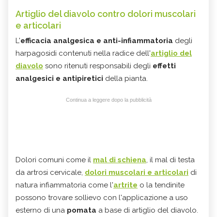
Artiglio del diavolo contro dolori muscolari
e articolari
L'
efficacia analgesica e anti-infiammatoria
degli
harpagosidi contenuti nella radice dell'
artiglio del
diavolo
sono ritenuti responsabili degli
effetti
analgesici e antipiretici
della pianta.
Continua a leggere dopo la pubblicità
Dolori comuni come il
mal di schiena
, il mal di testa
da artrosi cervicale,
dolori muscolari e articolari
di
natura infiammatoria come l'
artrite
o la tendinite
possono trovare sollievo con l'applicazione a uso
esterno di una
pomata
a base di artiglio del diavolo.